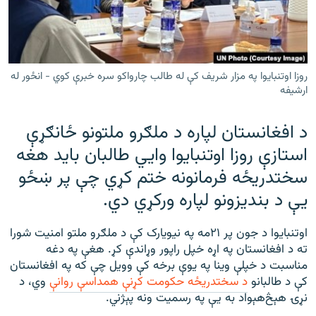
رشئ
۱۴ ساعته راډیويي خپرونې
Gandhara
روزا اوتنبايوا په مزار شريف کې له طالب چارواکو سره خبرې کوي - انځور له
موږ وڅارئ
ارشيفه
د افغانستان لپاره د ملګرو ملتونو ځانګړې
استازې روزا اوتنبایوا وايي طالبان بايد هغه
د ازادې اروپا راډیو ټولې ووبپاڼې
سختدريځه فرمانونه ختم کړي چې پر ښځو
یې د بندیزونو لپاره ورکړي دي.
اوتنبایوا د جون پر ۲۱مه په نیویارک کې د ملګرو ملتو امنیت شورا
ته د افغانستان په اړه خپل راپور وړاندې کړ. هغې په دغه
مناسبت د خپلې وينا په يوې برخه کې وويل چې که په افغانستان
کې د طالبانو
د سختدريځه حکومت کړنې همداسې روانې
وي، د
نړۍ هېڅ‌هېواد به یې په رسميت ونه پېژني.