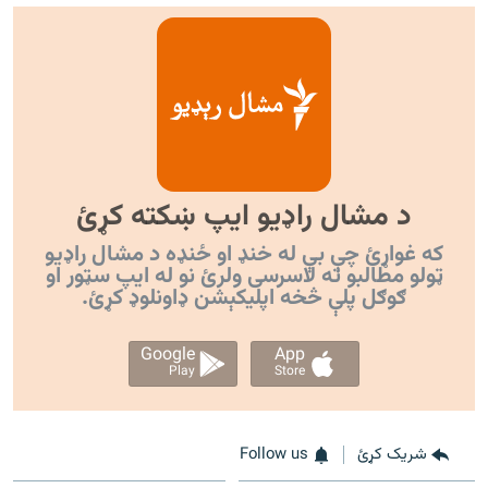
د مشال راډیو ایپ ښکته کړئ
که غواړئ چې بې له خنډ او ځنډه د مشال راډیو
ټولو مطالبو ته لاسرسی ولرئ نو له ایپ سټور او
ګوګل پلې څخه اپليکېشن ډاونلوډ کړئ.
Google
App
Play
Store
شریک کړئ
Follow us