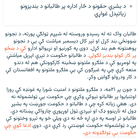
د بشري حقونو د څار اداره پر طالبانو د بندیزونو
زیاتېدل غواړي
طالبان واک ته له رسېدو وروسته له شپږم ټولګي پورته، د نجونو
ښوونځي بند کړل او تېر کال دیسمبر میاشت کې یې د نجونو
پوهنتونه هم بند کړل. دوی په کورنیو او نړیوالو ادارو
کې د ښځو
پر کار کولو بندیز لګولی.
د طالبانو حکومت د تېرې اپرېل میاشتې
په لومړیو کې د ملګرو ملتونو ښځینه کارکوونکې هم له دندو
منعه کړې چې په غبرګون کې یې ملګرو ملتونو په افغانستان کې
د کار ودرولو ګواښ وکړ.
د جون پر ۲۱مه، د ملګرو ملتونو د امنیت شورا په غونډه کې روزا
اوتنبايوا پر طالبانو نيوکې وکړي چې حکومت یې ټولشموله نه
دی. هغې زیاته کړه چې د طالبانو د حکومت جوړښت په بشپړ
ډول له نارينوو ډک او نيږدې ټول لوړپوړي چارواکي پښتانه دي.
طالبانو تر اوسه په دې اړه څه نه دي ويلي خو په تېرو وختونو کې
یې د ټولشموله حکومت غوښتنې رد کړي دي. دوی
ادعا کوي چې
حکومت یې ټولګډونه دی
.