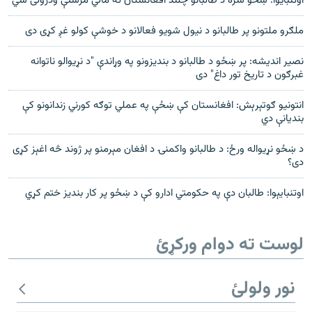
اوتنبایوا: ښځو سره د طالبانو چلند افغانستان ته مالي مرستې ودرولی شي
ملګرو ملتونو پر طالبانو د نيول شویو فعالانو د خوشې کولو غږ کړی دی
نصیر انديشه: پر ښځو د طالبانو د بندیزونو په وړاندې "د نړيوالو ناتوانه
غبرګون د تاريخ تور داغ" دی
انتونيو ګوتېرېش: افغانستان کې ښځې په عملي توګه کورني زندانونو کې
بنديانې دي
د ښځو نړیواله ورځ: د طالبانو واکمنۍ د افغان مېرمنو پر ژوند څه اغېز کړی
دی؟
اوتنبایېوا: طالبان دې په حکومتي ادارو کې د ښځو پر کار بندیز ختم کړي
لوست ته دوام ورکړئ
نور ولولئ