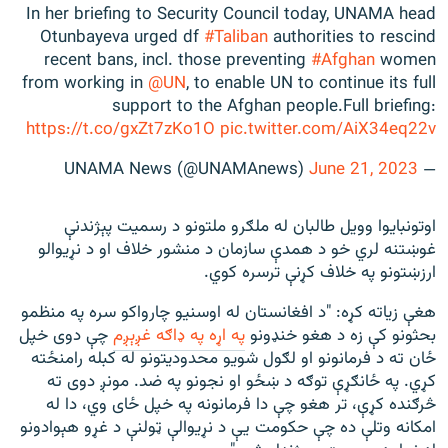
In her briefing to Security Council today, UNAMA head
Otunbayeva urged df
#Taliban
authorities to rescind
recent bans, incl. those preventing
#Afghan
women
from working in
@UN
, to enable UN to continue its full
support to the Afghan people.Full briefing:
https://t.co/gxZt7zKo1O
pic.twitter.com/AiX34eq22v
June 21, 2023
— UNAMA News (@UNAMAnews)
اوتونبایوا وویل طالبان له ملګرو ملتونو د رسمیت پېژندنې
غوښتنه لري خو د همدې سازمان د منشور خلاف او د نړيوالو
ارزښتونو په خلاف کړنې ترسره کوي.
هغې زیاته کړه: "د افغانستان له اوسنیو چارواکو سره په منظمو
بحثونو کې زه د هغو خنډونو
په اړه په ډاګه غږېږم
چې دوی خپل
ځان ته د فرمانونو او لګول شویو محدودیتونو له کبله رامنځته
کړي. په ځانګړې توګه د ښځو او نجونو په ضد. مونږ دوی ته
څرګنده کړې، تر هغو چې دا فرمانونه په خپل ځای وي، دا له
امکانه وتلې ده چې حکومت یې د نړیوالې ټولنې د غړو هېوادونو