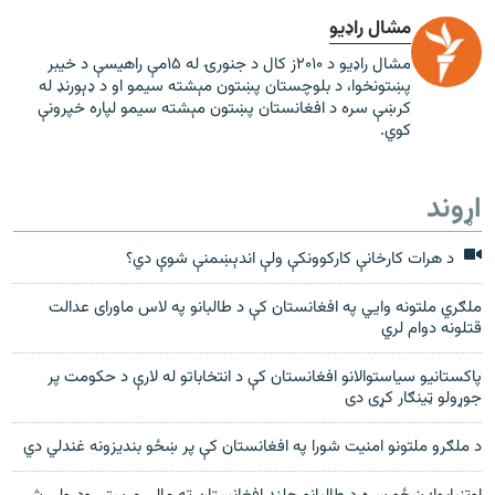
مشال راډیو
مشال راډیو د ۲۰۱۰ز کال د جنورۍ له ۱۵مې راهیسې د خیبر
پښتونخوا، د بلوچستان پښتون مېشته سیمو او د ډېورنډ له
کرښې سره د افغانستان پښتون مېشته سیمو لپاره خپرونې
کوي.
اړوند
د هرات کارخانې کارکوونکې ولې اندېښمنې شوې دي؟
ملګري ملتونه وايي په افغانستان کې د طالبانو په لاس ماورای عدالت
قتلونه دوام لري
پاکستانیو سیاستوالانو افغانستان کې د انتخاباتو له لارې د حکومت پر
جوړولو ټینګار کړی دی
د ملګرو ملتونو امنیت شورا په افغانستان کې پر ښځو بندیزونه غندلي دي