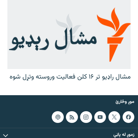
مشال راډیو تر ۱۶ کلن فعالیت وروسته وتړل شوه
موږ وڅارئ
زموږ له پاڼې