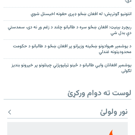
دی؟
انتونيو ګوترېش: له افغان ښځو ډېری حقونه اخیستل شوي
ريچرډ بېنيټ: افغان ښځو سره د طالبانو چلند د زغم وړ نه دی، سمدستي
دې بدل شي
د یوشمېر هېوادونو ښځینه وزیرانو پر افغان ښځو د طالبانو د حکومت
محدودیتونه غندلي
یوشمېر افغانان وايي طالبانو د ځینو ټېلېوېژني چینلونو پر خپرونو بندیز
لګولی
لوست ته دوام ورکړئ
نور ولولئ