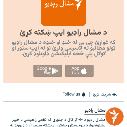
د مشال راډیو ایپ ښکته کړئ
که غواړئ چې بې له خنډ او ځنډه د مشال راډیو
ټولو مطالبو ته لاسرسی ولرئ نو له ایپ سټور او
ګوګل پلې څخه اپليکېشن ډاونلوډ کړئ.
Google
App
Play
Store
شریک کړئ
Follow us
مشال راډیو
مشال راډیو د ۲۰۱۰ز کال د جنورۍ له ۱۵مې راهیسې د خیبر
پښتونخوا، د بلوچستان پښتون مېشته سیمو او د ډېورنډ له