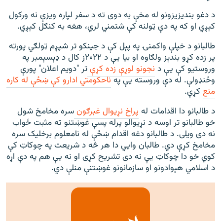
د دغو بندیزيزونو له مخې به دوی ته د سفر لپاره ویزې نه ورکول
کېږي او که په دې ټولنه کې شتمني لري، هغه به کنګل کېږي.
طالبانو د خپلې واکمنۍ په پېل کې د جینکو تر شپږم ټولګي پورته
پر زده کړو بندېز ولګاوه او بیا یې د ۲۰۲۲ز کال د ډېسېمبر په
وروستیو کې یې د
نجونو لوړې زده کړې
تر "دویم اعلان" پورې
وځنډولې. له دې وروسته یې په
ناحکومتي ادارو کې ښځې له کاره
منع
کړې.
د طالبانو دا اقدامات له
پراخ نړیوال غبرګون
سره مخامخ شول
خو طالبانو تر اوسه د نړیوالو پرله پسې غوښتنو ته مثبت ځواب
نه دی ویلی. د طالبانو دغه اقدام ښځې له نامعلوم برخلیک سره
مخامخ کړې دي. طالبان وايي دا هر څه د شريعت په چوکاټ کې
کوي خو دا چوکاټ یې نه دی تشريح کړی او نه یې هم په دې اړه
د اسلامي هېوادونو او سازمانونو غوښتنې منلې دي.