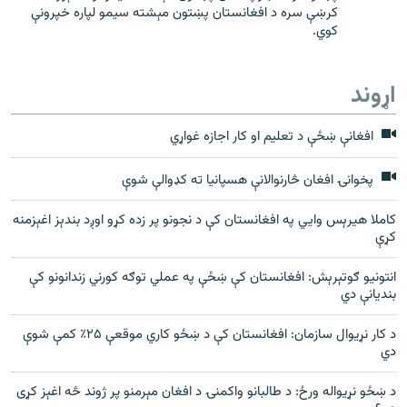
کرښې سره د افغانستان پښتون مېشته سیمو لپاره خپرونې
کوي.
اړوند
افغانې ښځې د تعلیم او کار اجازه غواړي
پخوانۍ افغان څارنوالانې هسپانيا ته کډوالې شوې
کاملا هیرېس وایي په افغانستان کې د نجونو پر زده کړو اوږد بندېز اغېزمنه
کړې
انتونيو ګوتېرېش: افغانستان کې ښځې په عملي توګه کورني زندانونو کې
بنديانې دي
د کار نړیوال سازمان: افغانستان کې د ښځو کاري موقعې ۲۵٪ کمې شوې
دي
د ښځو نړیواله ورځ: د طالبانو واکمنۍ د افغان مېرمنو پر ژوند څه اغېز کړی