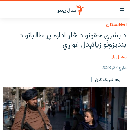
اسرسي
ای
افغانستان
کور
مومي
د بشري حقونو د څار اداره پر طالبانو د
اڼې
لنډ خبرونه
بندیزونو زیاتېدل غواړي
ا
وضوع
پښتونخوا او قبایل
ه
مشال راډیو
بلوچستان
اړ
مارچ 27, 2023
ئ
پاکستان
مومي
شریک کړئ
افغانستان
ا
ورپاڼې
نړۍ
ه
ځانګړې مرکې، شننې
اړ
ئ
انځور او ویډیو
ټون
ه
اوونیزې خپرونې