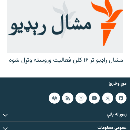
مشال راډیو تر ۱۶ کلن فعالیت وروسته وتړل شوه
موږ وڅارئ
زموږ له پاڼې
عمومي معلومات