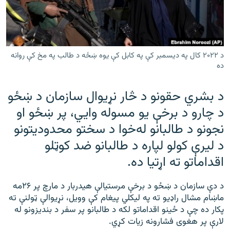
رشئ
۱۴ ساعته راډیويي خپرونې
Gandhara
د ۲۰۲۲ کال په دیسمبر کې په کابل کې يوه ښځه د طالب په مخ کې روانه
موږ وڅارئ
ده
د بشري حقونو د څار نړيوال سازمان د ښځو
د چارو د برخې یو مسوله وایي، پر ښځو او
د ازادې اروپا راډیو ټولې ووبپاڼې
نجونو د طالبانو له‌خوا د سختو محدودیتونو
د لیرې کولو لپاره د طالبانو ضد کوټلو
اقداماتو ته اړتیا ده.
د دې سازمان د ښځو د برخې مرستیالې هیدربار د مارچ پر ۲۶مه
ماښام مشال راډیو ته په لیکلي پیغام کې وویل، نړیوالې ټولنې ته
پکار ده چې د ځینو اقداماتو لکه د طالبانو پر سفر د بندیزونو له
لارې پر هغوی فشارونه زیات کړي.