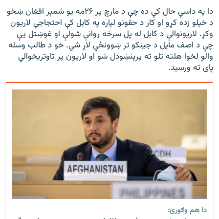
دا په داسې حال کې ده چې د مارچ پر ۲۶مه یو شمېر افغان ښځو
د خپلو زده کړو او کار د حقونو لپاره په کابل کې احتجاجي لاریون
وکړ. لاریونوالې د کابل له پل سرخه روانې شولې او غوښتل یې
چې د اصف مایل د جینکو تر ښوونځي لاړ شي. خو د طالب وسله
والو لخوا هلته تلو ته پرېنښودل شو او لاریون پر تاوتریخوالي
پای ته ورسید.
دا هم وګورئ: