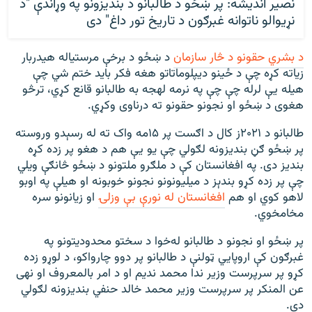
نصیر انديشه: پر ښځو د طالبانو د بندیزونو په وړاندې "د
نړيوالو ناتوانه غبرګون د تاريخ تور داغ" دی
د بشري حقونو د څار سازمان
د ښځو د برخې مرستیاله هیدربار
زیاته کړه چې د ځینو دیپلوماتاتو هغه فکر باید ختم شي چې
هیله یې لرله چې چې په نرمه لهجه به طالبانو قانع کړي، ترڅو
هغوی د ښځو او نجونو حقونو ته درناوی وکړي.
طالبانو د ۲۰۲۱ز کال د اګست پر ۱۵مه واک ته له رسېدو وروسته
پر ښځو ګڼ بندیزونه لګولي چې یو یې هم د هغو پر زده کړه
بندیز دی. په افغانستان کې د ملګرو ملتونو د ښځو څانګې ويلي
چې پر زده کړو بندېز د ميلیونونو نجونو خوبونه او هیلې په اوبو
لاهو کوي او هم
افغانستان له نورې بې‌ وزلۍ
او زیانونو سره
مخامخوي.
پر ښځو او نجونو د طالبانو له‌خوا د سختو محدودیتونو په
غبرګون کې اروپايي ټولنې د طالبانو پر دوو چارواکو، د لوړو زده
‌کړو پر سرپرست وزیر ندا محمد ندیم او د امر بالمعروف او نهی
عن المنکر پر سرپرست وزیر محمد خالد حنفي بندیزونه لګولي
دي.