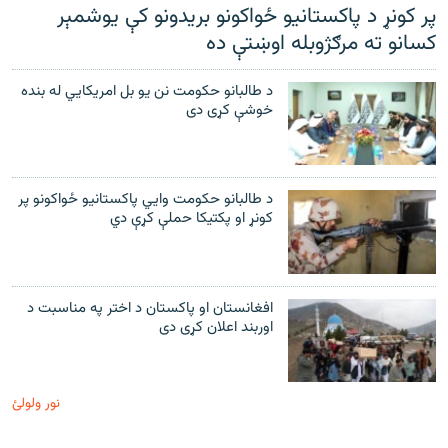
رشئ
پر کونړ د پاکستانیو ځواکونو بریدونو کې یوشمېر
۱۴ ساعته راډیويي خپرونې
کسانو ته مرګژوبله اوښتې ده
Gandhara
د طالبانو حکومت نن يو بل امريکايي له بنده
خوشې کړی دی
موږ وڅارئ
د طالبانو حکومت وايي پاکستانیو ځواکونو پر
د ازادې اروپا راډیو ټولې ووبپاڼې
کونړ او پکتیکا حملې کړې دي
افغانستان او پاکستان د اختر په مناسبت د
اوربند اعلان کړی دی
نور ولولئ