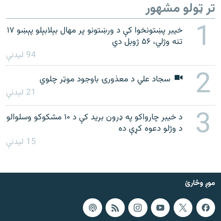
تر ټولو مشهور
1
خیبر پښتونخوا کې د ورښتونو پر مهال بېلابېلو پېښو ۱۷
تنه وژلي، ۵۶ ژوبل دي
94 لیدنې
2
سجاد علي د معذورۍ باوجود موټر چلوي
21 لیدنې
3
د خيبر چارواکو په ډرون بريد کې د ۱۰ مشکوکو وسلوالو
د وژلو دعوه کړې ده
15 لیدنې
موږ وڅارئ