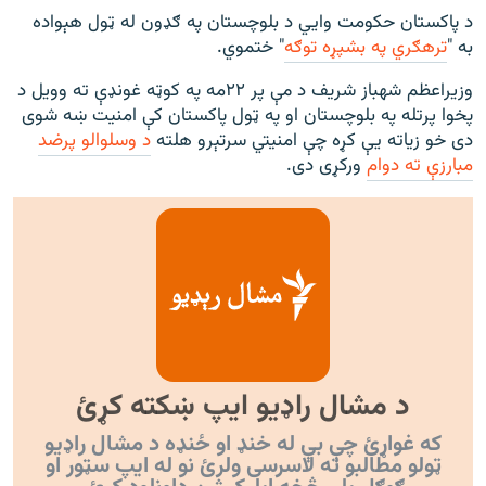
د پاکستان حکومت وایي د بلوچستان په ګډون له ټول هېواده
به "
ترهګري په بشپړه توګه
" ختموي.
وزیراعظم شهباز شریف د مې پر ۲۲مه په کوټه غونډې ته وویل د
پخوا پرتله په بلوچستان او په ټول پاکستان کې امنیت ښه شوی
دی خو زیاته یې کړه چې امنیتي سرتېرو هلته
د وسلوالو پرضد
مبارزې ته دوام
ورکړی دی.
د مشال راډیو ایپ ښکته کړئ
که غواړئ چې بې له خنډ او ځنډه د مشال راډیو
ټولو مطالبو ته لاسرسی ولرئ نو له ایپ سټور او