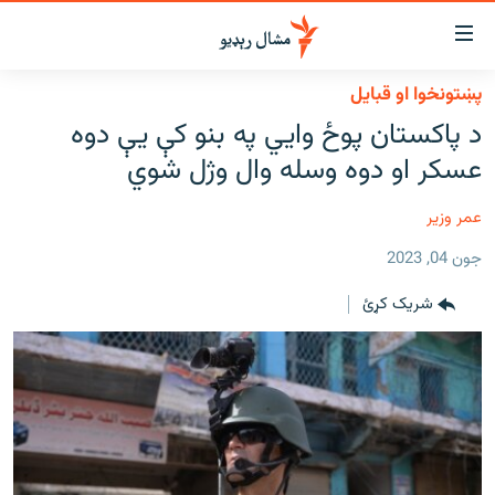
اسرسي
ای
پښتونخوا او قبایل
کور
مومي
د پاکستان پوځ وایي په بنو کې یې دوه
اڼې
لنډ خبرونه
عسکر او دوه وسله وال وژل شوي‌
ا
وضوع
پښتونخوا او قبایل
ه
عمر وزیر
بلوچستان
اړ
جون 04, 2023
ئ
پاکستان
مومي
شریک کړئ
افغانستان
ا
ورپاڼې
نړۍ
ه
ځانګړې مرکې، شننې
اړ
ئ
انځور او ویډیو
ټون
ه
اوونیزې خپرونې