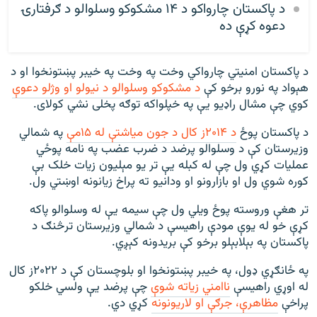
د پاکستان چارواکو د ۱۴ مشکوکو وسلوالو د ګرفتارۍ
دعوه کړې ده
د پاکستان امنیتي چارواکي وخت په وخت په خیبر پښتونخوا او د
هېواد په نورو برخو کې
د مشکوکو وسلوالو د نیولو او وژلو دعوې
کوي چې مشال راډيو یې په خپلواکه توګه پخلی نشي کولای.
د پاکستان پوځ
د ۲۰۱۴ز کال د جون میاشتې له ۱۵مې
په شمالي
وزیرستان کې د وسلوالو پرضد د ضرب عضب په نامه پوځي
عملیات کړي ول چې له کبله یې تر یو مېلیون زیات خلک بې
کوره شوي ول او بازارونو او ودانیو ته پراخ زیانونه اوښتي ول.
تر هغې وروسته پوځ ویلي ول چې سیمه یې له وسلوالو پاکه
کړې خو له یوې مودې راهیسې د شمالي وزیرستان ترڅنګ د
پاکستان په بېلابېلو برخو کې بریدونه کېږي.
په ځانګړي ډول، په خیبر پښتونخوا او بلوچستان کې د ۲۰۲۲ز کال
له اوړي راهیسې
ناامني زیاته شوې
چې پرضد یې ولسي خلکو
پراخې
مظاهرې، جرګې او لاریونونه
کړي دي.