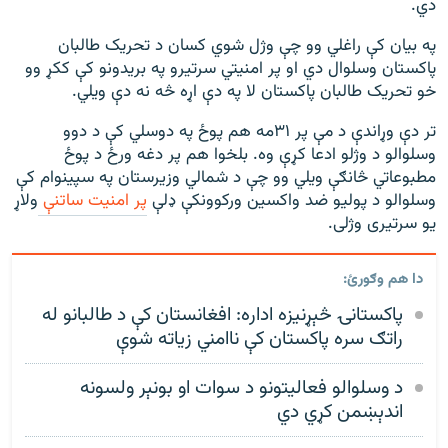
دي
.
په بيان کې راغلي وو چې وژل شوي کسان د تحريک طالبان
پاکستان وسلوال دي او پر امنيتي سرتيرو په بريدونو کې ککړ وو
خو تحریک طالبان پاکستان لا په دې اړه څه نه دې ویلي.
تر دې وړاندې د مې پر ۳۱مه هم پوځ په دوسلي کې د دوو
وسلوالو د وژلو ادعا کړې وه. بلخوا هم پر دغه ورځ د پوځ
مطبوعاتي څانګې ویلي وو چې د شمالي وزيرستان په سپينوام کې
وسلوالو د پوليو ضد واکسین ورکوونکې ډلې
پر امنیت ساتنې
ولاړ
یو سرتيری وژلی.
دا هم وګورئ:
پاکستانۍ څېړنيزه اداره: افغانستان کې د طالبانو له
راتګ سره پاکستان کې ناامني زیاته شوې
د وسلوالو فعاليتونو د سوات او بونېر ولسونه
اندېښمن کړي دي