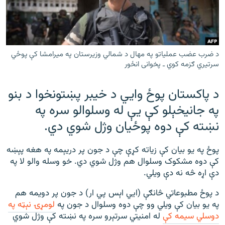
رشئ
۱۴ ساعته راډیويي خپرونې
Gandhara
د ضرب عضب عملیاتو په مهال د شمالي وزیرستان په میرامشا کې پوځي
موږ وڅارئ
سرتیري ګزمه کوي ـ پخوانی انځور
د پاکستان پوځ وايي د خیبر پښتونخوا د بنو
په جانيخېلو کې یې له وسلوالو سره په
د ازادې اروپا راډیو ټولې ووبپاڼې
نښته کې دوه پوځیان وژل شوي دي.
پوځ په یو بیان کې زیاته کړې چې د جون پر دریېمه په هغه پېښه
کې دوه مشکوک وسلوال هم وژل شوي دي. خو وسله والو لا په
دې اړه څه نه دې ویلي.
د پوځ مطبوعاتي څانګې (ايي اېس پي ار) د جون پر دویمه هم
په یو بیان کې ویلي وو چې دوه وسلوال د جون په
لومړۍ نېټه په
دوسلي سیمه کې
له امنيتي سرتېرو سره په نښته کې وژل شوي