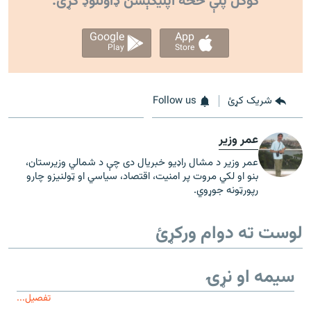
ګوګل پلې څخه اپليکېشن ډاونلوډ کړئ.
Google
App
Play
Store
شریک کړئ
Follow us
عمر وزیر
عمر وزیر د مشال راډیو خبریال دی چې د شمالي وزیرستان،
بنو او لکي مروت پر امنیت، اقتصاد، سیاسي او ټولنیزو چارو
رپورټونه جوړوي.
لوست ته دوام ورکړئ
سیمه او نړۍ
تفصیل...