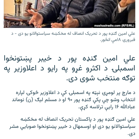
رشئ
۱۴ ساعته راډیويي خپرونې
Gandhara
علي امین ګنډه پور د تحریک انصاف له مخکښه سیاستوالانو یو دی - د
موږ وڅارئ
فبرورۍ ۱۸مې انځور.
علي امین ګنډه پور د خیبر پښتونخوا
اسمبلۍ د اکثرو غړو په رایو د اعلاوزیر په
د ازادې اروپا راډیو ټولې ووبپاڼې
توګه منتخب شوی دی.
د مارچ پر لومړۍ نېټه په اسمبلۍ کې د اعلاوزیر څوکۍ لپاره
انتخاب وشو چې پکې ګنډه پور ۹۰ او د مسلم لیګ (ن) نوماند
عبادالله ۱۶ رایې ترلاسه کړې.
علي امین ګنډه پور د پاکستان تحریک انصاف له مخکښه
سیاستوالانو یو دی او اوسمهال د خیبر پښتونخوا صوبايي مشر
دی.