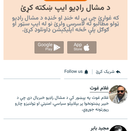
د مشال راډیو ایپ ښکته کړئ
که غواړئ چې بې له خنډ او ځنډه د مشال راډیو
ټولو مطالبو ته لاسرسی ولرئ نو له ایپ سټور او
ګوګل پلې څخه اپليکېشن ډاونلوډ کړئ.
Google
App
Play
Store
شریک کړئ
Follow us
غلام غوث
غلام غوث په پېښور کې د مشال راډیو خبریال دی چې د
خیبر پښتونخوا پر بېلابېلو سیاسي، امنیتي او ټولنیزو چارو
رپورټونه جوړوي.
مجید بابر