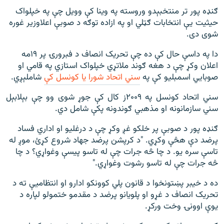
ګنډه پور تر منتخبېدو وروسته په وینا کې وویل چې په خپلواک
حیثیت یې انتخابات ګټلي او په ازاده توګه د صوبې اعلاوزیر غوره
شوی دی.
دا په داسې حال کې ده چې تحریک انصاف د فبرورۍ پر ۱۹مه
اعلان وکړ چې د هغه ګوند ملاتړي خپلواک استازي په قامي او
صوبايي اسمبلیو کې په
سني اتحاد شورا یا کونسل کې
شاملېږي.
سني اتحاد کونسل په ۲۰۰۹ز کال کې جوړ شوی وو چې بېلابېل
سني سازمانونه او مذهبي ګوندونه پکې شامل دي.
ګنډه پور د صوبې پر خلکو غږ وکړ چې د درغلیو او اداري فساد
پرضد دې هڅې وکړي. "د کرپشن پرضد جهاد شروع کړئ، موږ له
تاسې سره یو. د چا څه جرات چې له تاسو پیسې وغواړي؟ د چا
څه جرات چې له تاسو رشوت وغواړي."
ده د خیبر پښتونخوا د قانون پلي کوونکو ادارو او انتظامیې ته د
تحریک انصاف د غړو او پلویانو پرضد د مقدمو ختمولو لپاره د
یوې اوونۍ وخت ورکړ.