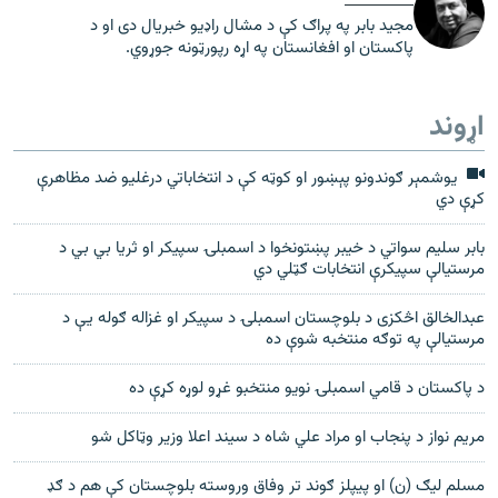
مجید بابر په پراګ کې د مشال راډیو خبریال دی او د
پاکستان او افغانستان په اړه رپورټونه جوړوي.
اړوند
یوشمېر ګوندونو پېښور او کوټه کې د انتخاباتي درغلیو ضد مظاهرې
کړې دي
بابر سلیم سواتي د خیبر پښتونخوا د اسمبلۍ سپیکر او ثریا بي بي د
مرستیالې سپیکرې انتخابات ګټلي دي
عبدالخالق اڅکزی د بلوچستان اسمبلۍ د سپیکر او غزاله ګوله یې د
مرستیالې په توګه منتخبه شوې ده
د پاکستان د قامي اسمبلۍ نویو منتخبو غړو لوړه کړې ده
مریم نواز د پنجاب او مراد علي شاه د سیند اعلا وزیر وټاکل شو
مسلم لیګ (ن) او پیپلز ګوند تر وفاق وروسته بلوچستان کې هم د ګډ