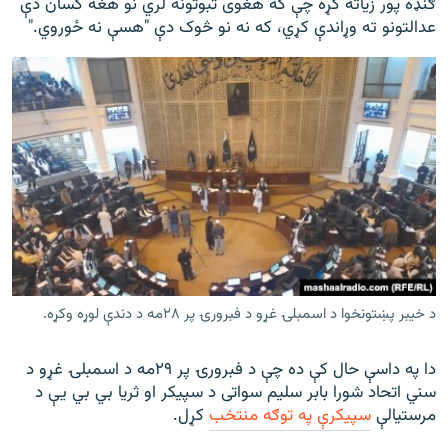
ګنډه پور زیاته کړه چې که هغوی ثبوتونه لري نو هغه کسان دې
عدالتونو ته وړاندې کړي، که نه نو څوک دې "هسې نه ځوروي."
د خیبر پښتونخوا د اسمبلۍ غړو د فبرورۍ پر ۲۸مه د دندې لوړه وکړه.
دا په داسې حال کې ده چې د فبرورۍ پر ۲۹مه د اسمبلۍ غړو د
سني اتحاد شورا بابر سلیم سواتی د سپیکر او ثریا بي بي یې د
مرستیالې
سپیکرې په توګه منتخب
کړل.