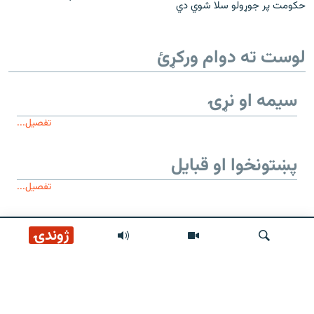
حکومت پر جوړولو سلا شوي دي
لوست ته دوام ورکړئ
سیمه او نړۍ
تفصیل...
پښتونخوا او قبایل
تفصیل...
موږ وڅارئ
ژوندۍ
لټون
زموږ له پاڼې