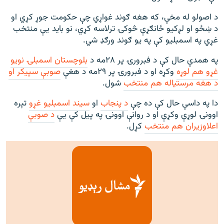
د اصولو له مخې، که هغه ګوند غواړي چې حکومت جوړ کړي او
د ښځو او لږکیو ځانګړې څوکۍ ترلاسه کړي، نو باید یې منتخب
غړي په اسمبلیو کې په یو ګوند ورګډ شي.
په همدې حال کې د فبرورۍ پر ۲۸مه د
بلوچستان اسمبلۍ نويو
غړو هم لوړه
وکړه او د فبرورۍ پر ۲۹مه د هغې
صوبې سپیکر او
د هغه مرستیاله هم منتخب
شول.
دا په داسې حال کې ده چې
د پنجاب
او
سیند اسمبلیو غړو
تېره
اوونۍ لوړې وکړې او د روانې اوونۍ په پیل کې یې
د صوبې
اعلاوزیران هم منتخب
کړل.