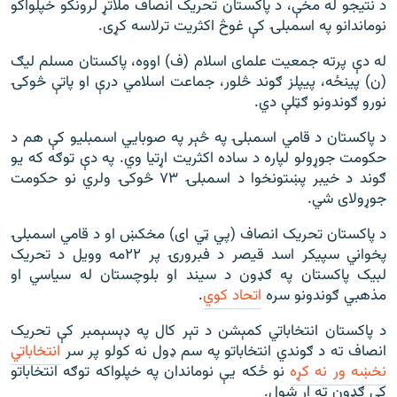
د نتیجو له مخې، د پاکستان تحریک انصاف ملاتړ لرونکو خپلواکو
نوماندانو په اسمبلۍ کې غوڅ اکثریت ترلاسه کړی.
له دې پرته جمعیت علمای اسلام (ف) اووه، پاکستان مسلم لیګ
(ن) پینځه، پیپلز ګوند څلور، جماعت اسلامي درې او پاتې څوکۍ
نورو ګوندونو ګټلې دي.
د پاکستان د قامي اسمبلۍ په څېر په صوبايي اسمبلیو کې هم د
حکومت جوړولو لپاره د ساده اکثریت اړتیا وي. په دې توګه که یو
ګوند د خیبر پښتونخوا د اسمبلۍ ۷۳ څوکۍ ولري نو حکومت
جوړولای شي.
د پاکستان تحریک انصاف (پي ټي ای) مخکښ او د قامي اسمبلۍ
پخواني سپیکر اسد قیصر د فبرورۍ پر ۲۲مه وویل د تحریک
لبیک پاکستان په ګډون د سيند او بلوچستان له سیاسي او
مذهبي ګوندونو سره
اتحاد کوي
.
د پاکستان انتخاباتي کمېشن د تېر کال په ډېسېمبر کې تحریک
انصاف ته د ګوندي انتخاباتو په سم ډول نه کولو پر سر
انتخاباتي
نخښه ور نه کړه
نو ځکه یې نوماندان په خپلواکه توګه انتخاباتو
کې ګډون ته اړ شول.