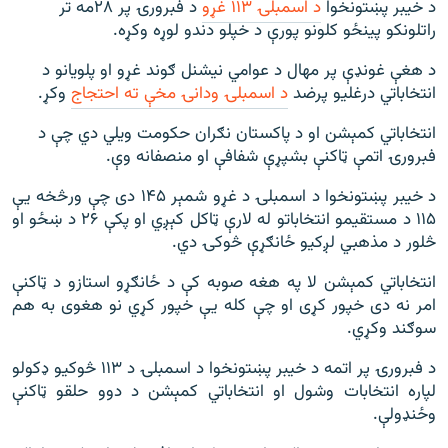
د خیبر پښتونخوا
د اسمبلۍ ۱۱۳ غړو
د فبرورۍ پر ۲۸مه تر
راتلونکو پینځو کلونو پورې د خپلو دندو لوړه وکړه.
د هغې غونډې پر مهال د عوامي نیشنل ګوند غړو او پلویانو د
انتخاباتي درغلیو پرضد
د اسمبلۍ ودانۍ مخې ته احتجاج
وکړ.
انتخاباتي کمېشن او د پاکستان نګران حکومت ویلي دي چې د
فبرورۍ اتمې ټاکنې بشپړې شفافې او منصفانه وې.
د خیبر پښتونخوا د اسمبلۍ د غړو شمېر ۱۴۵ دی چې ورڅخه یې
۱۱۵ د مستقیمو انتخاباتو له لارې ټاکل کېږي او پکې ۲۶ د ښځو او
څلور د مذهبي لږکیو ځانګړې څوکۍ دي.
انتخاباتي کمېشن لا په هغه صوبه کې د ځانګړو استازو د ټاکنې
امر نه دی خپور کړی او چې کله یې خپور کړي نو هغوی به هم
سوګند وکړي.
د فبرورۍ پر اتمه د خیبر پښتونخوا د اسمبلۍ د ۱۱۳ څوکیو ډکولو
لپاره انتخابات وشول او انتخاباتي کمېشن د دوو حلقو ټاکنې
وځنډولې.