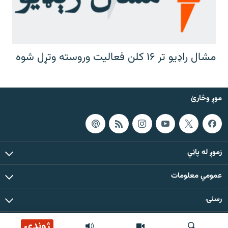
مشال راډیو تر ۱۶ کلن فعالیت وروسته وتړل شوه
موږ وڅارئ
زموږ له پاڼې
عمومي معلومات
رسنۍ
ژوندۍ
د دې ووبپاڼې د ټولو مطالبو حقوق له مشال راډیو سره خوندي دي