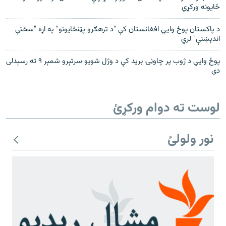
ځایونه ورکړي
د پاکستان پوځ وايي افغانستان کې "د ترهګرو پټنځایونو" په اړه "سختې
اندېښنې" لري
پوځ وايي د ژوب پر چاوڼۍ برید کې د وژل شویو سرتېرو شمېر ۹ ته رسېدلی
دی
لوست ته دوام ورکړئ
نور ولولئ