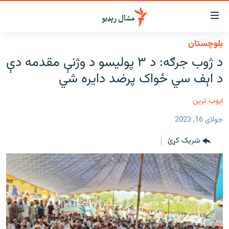
اسرسي
ای
بلوچستان
کور
مومي
د ژوب جرګه: د ۳ پولیسو د وژنې مقدمه دې
اڼې
لنډ خبرونه
د اېف سي ځواک پرضد دایره شي
ا
وضوع
پښتونخوا او قبایل
ه
ایوب ترین
بلوچستان
اړ
جولای 16, 2023
ئ
پاکستان
مومي
شریک کړئ
افغانستان
ا
ورپاڼې
نړۍ
ه
ځانګړې مرکې، شننې
اړ
ئ
انځور او ویډیو
ټون
ه
اوونیزې خپرونې