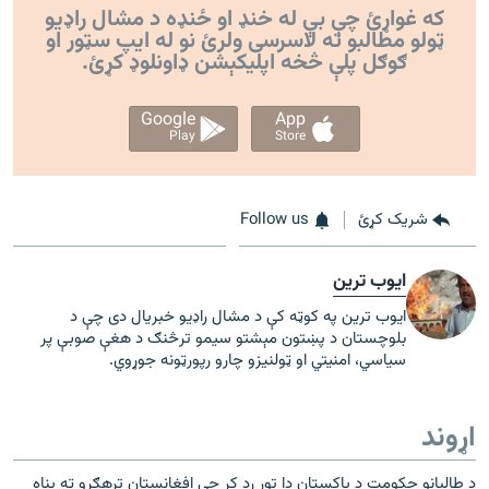
که غواړئ چې بې له خنډ او ځنډه د مشال راډیو
ټولو مطالبو ته لاسرسی ولرئ نو له ایپ سټور او
ګوګل پلې څخه اپليکېشن ډاونلوډ کړئ.
Google
App
Play
Store
شریک کړئ
Follow us
ایوب ترین
ایوب ترین په کوټه کې د مشال راډیو خبریال دی چې د
بلوچستان د پښتون مېشتو سیمو ترڅنګ د هغې صوبې پر
سیاسي، امنیتي او ټولنیزو چارو رپورټونه جوړوي.
اړوند
د طالبانو حکومت د پاکستان دا تور رد کړ چې افغانستان ترهګرو ته پناه