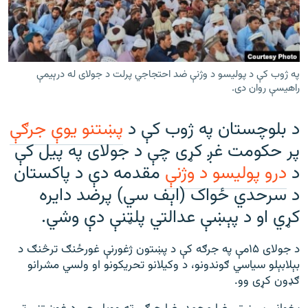
رشئ
۱۴ ساعته راډیويي خپرونې
Gandhara
په ژوب کې د پولیسو د وژنې ضد احتجاجي پرلت د جولای له درېیمې
موږ وڅارئ
راهیسې روان دی.
د بلوچستان په ژوب کې د
پښتنو یوې جرګې
پر حکومت غږ کړی چې د جولای په پیل کې
د ازادې اروپا راډیو ټولې ووبپاڼې
د
درو پولیسو د وژنې
مقدمه دې د پاکستان
د سرحدي ځواک (اېف سي) پرضد دایره
کړي او د پېښې عدالتي پلټنې دې وشي.
د جولای ۱۵مې په جرګه کې د پښتون ژغورنې غورځنګ ترڅنګ د
بېلابېلو سياسي ګوندونو، د وکيلانو تحريکونو او ولسي مشرانو
ګډون کړی وو.