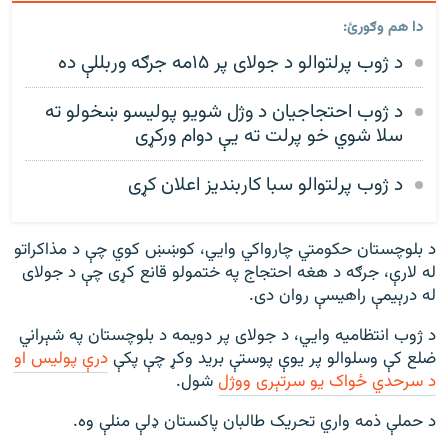
دا هم وګورئ:
د ژوب پرلتوالو د جولای پر ۱۵مه جرګه وربللې ده
د ژوب احتجاجیان د وژل شویو پوليسو ښخولو ته
سلا شوي خو پرلت ته يې دوام ورکړی
د ژوب پرلتوالو سبا کاربنديز اعلان کړی
د بلوچستان حکومتي چارواکي وايي، کوښښ کوي چې د مذاکراتو
له لارې، جرګه د هغه احتجاج په ختمولو قانع کړی چې د جولای
له درېيمې راهیسې روان دی.
د ژوب انتظامیه وايي، د جولای پر دویمه
د بلوچستان په شېراني
ضلع کې وسلوالو پر یوې پوستې برید وکړ چې پکې
درې پولیس او
د سرحدي ځواک یو سرتېری ووژل
شول.
د حملې ذمه واري تحریک طالبان پاکستان ډلې منلې وه.