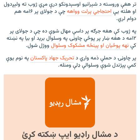
تر هغې وروسته د شېرانیو اوسېدونکو درې مړي ژوب ته ولېږدول
او هلته یې
احتجاجي پرلت وواهه
چې د جولای پر ۱۶مه هم
دوام لري.
په ژوب کې هغه جرګه پر داسې مهال شوې ده چې د جولای پر
۱۲مه د هغه ښار پر پوځي چاوڼۍ په وسلوال برید او بیا په نښته
کې
نهه پوځیان او پینځه مشکوک وسلوال
ووژل شول.
پر چاوڼۍ د حملې ذمه واري د
تحریک جهاد پاکستان
په نوم یوې
کمې پېژندل شوې وسلوالې ډلې ومنله.
د مشال راډیو ایپ ښکته کړئ