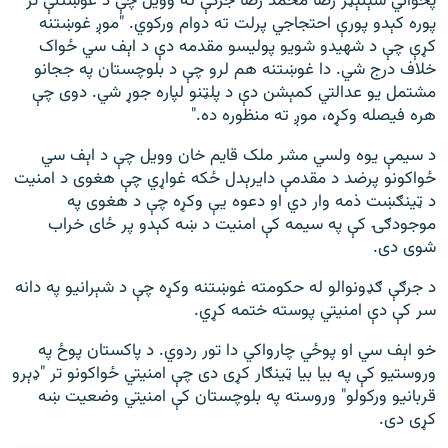
پخواني سېنېټر رضا محمد رضا جرګې ته وويل چې د غوښتنې تر
پوره کېدو پورې احتجاجي پرلت ته دوام ورکوي. "موږ غوښتنه
کړې چې د شهيدو شويو پولیسو مقدمه دې د اېف سي ځواک
خلاف درج شي. دا غوښتنه هم لرو چې د بلوچستان په ججانو
مشتمل يو عدالتي کمېشن دې د پلټنو لپاره جوړ شي. دوی چې
هره فیصله وکړه، موږ ته منظوره ده."
د سیمې یوه ولسي مشر ملک قایم خان وویل چې د اېف سي
ځواکونو پرضد د مقدمې دایرېدل ځکه غواړي چې هغوی د امنیت
د ټینګښت ذمه وار دي او دعوه یې وکړه چې د هغوی په
موجودګۍ کې په سیمه کې امنیت د ښه کېدو پر ځای خراب
شوی دی.
د جرګې ګډونوالو له حکومته غوښتنه وکړه چې د شېرانیو په دانه
سر کې دې امنیتي پوسته ختمه کړي.
خو اېف سي او پوځي چارواکي دا تور ردوي. د پاکستان پوځ په
وروستیو کې په بیا بیا ټینګار کړی دی چې امنیتي ځواکونو تر "ډېرو
قربانیو ورکولو" وروسته په بلوچستان کې امنیتي وضعیت ښه
کړی دی.