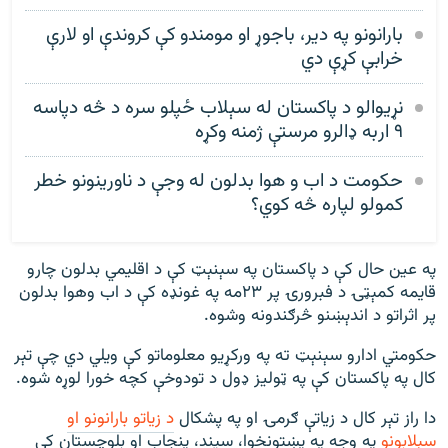
بارانونو په دیر، باجوړ او مومندو کې کروندې او لارې
خرابې کړې دي
نړيوالو د پاکستان له سېلاب ځپلو سره د څه دپاسه
۹ اربه ډالرو مرستې ژمنه وکړه
حکومت د اب و هوا بدلون له وجې د ناورینونو خطر
کمولو لپاره څه کوي؟
په عین حال کې د پاکستان په سېنېټ کې د اقلیمي بدلون چارو
قایمه کمېټۍ د فبرورۍ پر ۲۳مه په غونډه کې د اب وهوا بدلون
پر اثراتو د اندېښنو څرګندونه وشوه.
حکومتي ادارو سېنېټ ته په ورکړیو معلوماتو کې ویلي دي چې تېر
کال په پاکستان کې په ټولیز ډول د تودوخې کچه خورا لوړه شوه.
دا راز تېر کال د زیاتې ګرمۍ او په پشکال
د زیاتو بارانونو او
سېلابونو
په وجه په پښتونخوا، سیند، پنجاب او بلوچستان کې