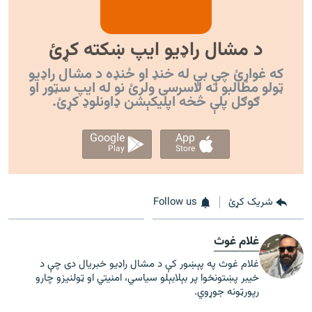
د مشال راډیو ایپ ښکته کړئ
که غواړئ چې بې له خنډ او ځنډه د مشال راډیو
ټولو مطالبو ته لاسرسی ولرئ نو له ایپ سټور او
ګوګل پلې څخه اپليکېشن ډاونلوډ کړئ.
Google
App
Play
Store
شریک کړئ
Follow us
غلام غوث
غلام غوث په پېښور کې د مشال راډیو خبریال دی چې د
خیبر پښتونخوا پر بېلابېلو سیاسي، امنیتي او ټولنیزو چارو
رپورټونه جوړوي.