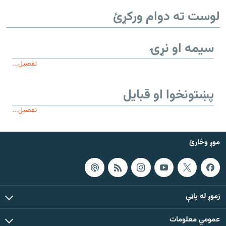
لوست ته دوام ورکړئ
سیمه او نړۍ
تفصیل...
پښتونخوا او قبایل
تفصیل...
موږ وڅارئ
زموږ له پاڼې
عمومي معلومات