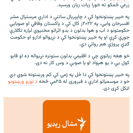
زرعي ځمکو ته خورا زیات زیان ورسېد.
په خیبر پښتونخوا کې د چاپېریال ساتنې د ادارې مرستیال مشر
افسرخان وايي، په ۲۰۲۲ز کال کې د پاکستان وفاقي او صوبايي
حکومتونو د اب و هوا بدلون د بدو اثراتو مخنیوي لپاره تګلارې
جوړې کړې او په خیبر پښتونخوا کې د نړیوالو ادارو او حکومت
ګډې پروژې هم روانې دي.
خو هغه زیاتوي چې د اقلیمي بدلون ستونزه نړیواله ده او قابو
کول یې د یو هېواد او یا صوبې د وس کار نه دی.
په خیبر پښتونخوا کې دا ځل په ژمي کې کم ورښتونه شوي دي
خو د موسمیاتو ادارې د فبرورۍ له ۲۵مې څخه
د نورو ورښتونو
اټکل کړی دی.