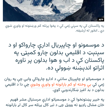
رشئ
۱۴ ساعته راډیويي خپرونې
Gandhara
په پاکستان کې په سږني ژمي کې د پخوا پرتله کم ورښتونه او واورې شوي
موږ وڅارئ
دي ـ انځور له ارشیفه.
د موسمونو او چاپېریال ادارې چارواکو او د
سېنېټ د اقلیمي بدلون چارو کمېټۍ په
د ازادې اروپا راډیو ټولې ووبپاڼې
پاکستان کې د اب و هوا بدلون پر ناوړه
اثراتو اندېښنه ښوولې ده.
د موسمیاتو او چاپېریال ساتنې د ادارو چارواکي وايي چې په روان
ژمې کي
بې وخته او کم بارانونه او واورې وشوې
چې دا د اقلیمي
بدلون د بد اغېز ښکارندويي کوي.
په خیبر پښتونخوا کې د موسمیاتو ادارې مرستیال مشر فهیم
خان مشال راډیو ته وویل چې د تېر کال پرتله سږ کال لږ بارانونه