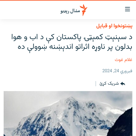
اسرسي
ای
پښتونخوا او قبایل
کور
مومي
د سېنېټ کمېټۍ پاکستان کې د اب و هوا
اڼې
لنډ خبرونه
بدلون پر ناوړه اثراتو اندېښنه ښوولې ده
ا
وضوع
پښتونخوا او قبایل
ه
غلام غوث
بلوچستان
اړ
فبروري 24, 2024
ئ
پاکستان
مومي
شریک کړئ
افغانستان
ا
ورپاڼې
نړۍ
ه
ځانګړې مرکې، شننې
اړ
ئ
انځور او ویډیو
ټون
ه
اوونیزې خپرونې