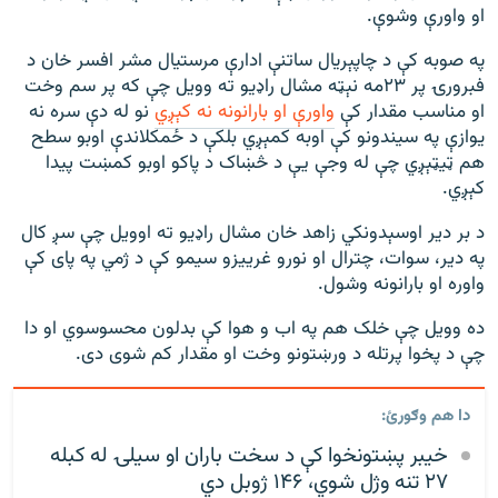
او واورې وشوې.
په صوبه کې د چاپېریال ساتنې ادارې مرستیال مشر افسر خان د
فبرورۍ پر ۲۳مه نېټه مشال راډیو ته وویل چې که پر سم وخت
او مناسب مقدار کې
واورې او بارانونه نه کېږي
نو له دې سره نه
یوازې په سیندونو کې اوبه کمېږي بلکې د ځمکلاندې اوبو سطح
هم ټیټېږي چې له وجې یې د څښاک د پاکو اوبو کمښت پیدا
کېږي.
د بر دیر اوسېدونکي زاهد خان مشال راډیو ته اوویل چې سږ کال
په دیر، سوات، چترال او نورو غرییزو سیمو کې د ژمي په پای کې
واوره او بارانونه وشول.
ده وویل چې خلک هم په اب و هوا کې بدلون محسوسوي او دا
چې د پخوا پرتله د ورښتونو وخت او مقدار کم شوی دی.
دا هم وګورئ:
خیبر پښتونخوا کې د سخت باران او سیلۍ له کبله
۲۷ تنه وژل شوي، ۱۴۶ ژوبل دي