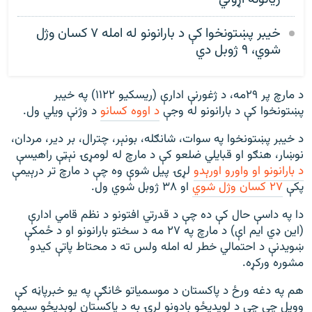
خیبر پښتونخوا کې د بارانونو له امله ۷ کسان وژل
شوي، ۹ ژوبل دي
د مارچ پر ۲۹مه، د ژغورنې ادارې (ریسکیو ۱۱۲۲) په خیبر
پښتونخوا کې د بارانونو له وجې
د اووه کسانو
د وژنې ویلي ول.
د خیبر پښتونخوا په سوات، شانګله، بونېر، چترال، بر دیر، مردان،
نوښار، هنګو او قبایلي ضلعو کې د مارچ له لومړۍ نېټې راهیسې
د بارانونو او واورو اورېدو
لړۍ پيل شوې وه چې د مارچ تر درېیمې
پکې
۲۷ کسان وژل شوي
او ۳۸ ژوبل شوي ول.
دا په داسې حال کې ده چې د قدرتي افتونو د نظم قامي ادارې
(این ډي ایم اې) د مارچ په ۲۷ مه د سختو بارانونو او د ځمکې
ښویدنې د احتمالي خطر له امله ولس ته د محتاط پاتې کیدو
مشوره ورکړه.
هم په دغه ورځ د پاکستان د موسمياتو څانګې په یو خبرپاڼه کې
وویل چې چې د لويديځو بادونو لړۍ به د پاکستان لوېديځو سيمو