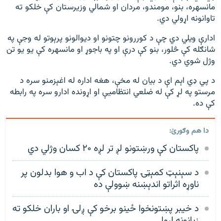
مانسهره، بنو، مومندو، مردان او شمالي وزیرستان کې خلکو ته
تاوانونه اړولي دي.
ادارې ویلي دي چې د کوررونو چتونو او دیوالونو پرېوتو له وجې په
شانګله کې څلور، بنو کې درې او په باجوړ او مانسهره کې یو یو تن
وژل شوي دي.
د پي ډي اېم اې د بیان له مخې، هغه اداره له اغېزمنو سره د
مرستو په لړ کې له ضلعي انتظامیې او اړونده ادارو سره په رابطه
کې ده.
دا هم وګورئ:
پاکستان کې ورښتونو لږ تر لږه ۲۰ کسان وژلي دي
د سېنېټ کمېټۍ پاکستان کې د اب و هوا بدلون پر
ناوړه اثراتو اندېښنه ښوولې ده
د خیبر پښتونخوا ځینو برخو کې ږلۍ او باران خلکو ته
زیانونه اړولي