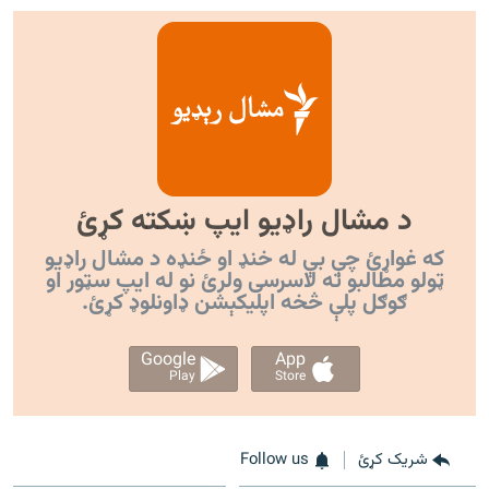
د مشال راډیو ایپ ښکته کړئ
که غواړئ چې بې له خنډ او ځنډه د مشال راډیو
ټولو مطالبو ته لاسرسی ولرئ نو له ایپ سټور او
ګوګل پلې څخه اپليکېشن ډاونلوډ کړئ.
Google
App
Play
Store
شریک کړئ
Follow us