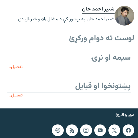
شبیر احمد جان
شبیر احمد جان په پېښور کې د مشال راډیو خبریال دی.
لوست ته دوام ورکړئ
سیمه او نړۍ
تفصیل...
پښتونخوا او قبایل
تفصیل...
موږ وڅارئ