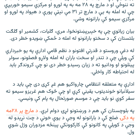
ته ننوځي او د مارچ په ۲۸ مه به په لوړو او مرکزي سيمو خوریږي
چې له امله به يې د مارچ تر ۳۱ مې نېټې پورې د هېواد په لوړو او
مرکزي سيمو کې بارانونه وشي.
بیان زیاتوي چې په خېبرپښتونخوا، مري، ګليات، کشمير او ګلګت
بلتستان کې د سختو بارانونو له امله د ځمکې ښويدو خطر دی.
له دغې وروستو د قدرتي افتونو د نظم قامي ادارې په یو خبرداري
کې ویلي چې د تندر او سخت باران له امله ولاړو فصلونو، سولر
پینلونو او ودانیو ته د زیان رسیدو خطر دی نو چې کروندګر باید
له احتیاطه کار واخلي.
ادارې په متعلقه انتظامي چارواکیو هم غږ کړی دی چې باید د
سیلانیانو خوندیتوب یقیني کړي او چې څوک هم غریزو سیمو ته
سفر کوي نو باید چې د موسم صورتحال په پام کې ونیسي.
په بلوچستان کې هم د ورښتونو لړۍ دوام لري.
د مارچ پر ۲۸مه
په دکۍ
ضلع کې د بارانونو له وجې د یوې خونې د چت نړېدو له
وجې د کویلې په کانونو کې کارکوونکي پينځه مزدوران وژل شوي
ول.