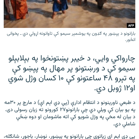
رشئ
۱۴ ساعته راډیويي خپرونې
Gandhara
بارانونو د پېښور په ګډون په یوشمېر سیمو کې تاوانونه اړولي دي ـ پخوانی
موږ وڅارئ
انځور.
چارواکي وايي، د خيبر پښتونخوا په بېلابېلو
سیمو کې
د ورښتونو پر مهال په پېښو کې
د ازادې اروپا راډیو ټولې ووبپاڼې
په تېرو ۴۸ ساعتونو کې
۱۰ کسان وژل شوي
او۱۲ ژوبل دي.
د طبعي ناورینونو د انتظام ادارې (پي ډي اېم اې) د مارچ پر ۳۰مه
په یو بیان کې ویلي دي چې بارانونو۲۷ کورونو ته زیان رسولی دی.
د بیان له مخې په وژل شویو کې اته ماشومان او دوه ښځې
شاملې دي.
پي ډي اېم اې زیاتوي چې بارانونو په پېښور، نوښار، باجوړ، شانګله،