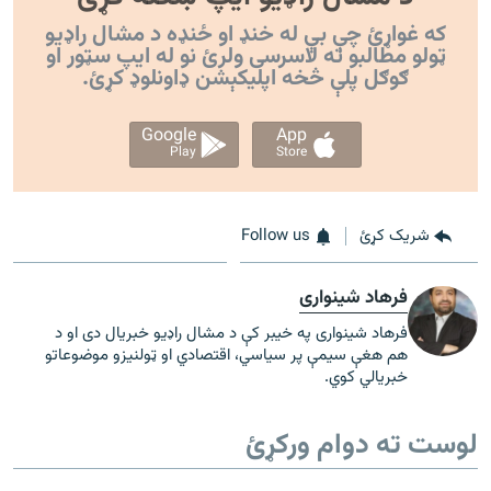
که غواړئ چې بې له خنډ او ځنډه د مشال راډیو
ټولو مطالبو ته لاسرسی ولرئ نو له ایپ سټور او
ګوګل پلې څخه اپليکېشن ډاونلوډ کړئ.
Google
App
Play
Store
شریک کړئ
Follow us
فرهاد شینواری
فرهاد شینواری په خیبر کې د مشال راډیو خبریال دی او د
هم هغې سیمې پر سیاسي، اقتصادي او ټولنیزو موضوعاتو
خبریالي کوي.
لوست ته دوام ورکړئ