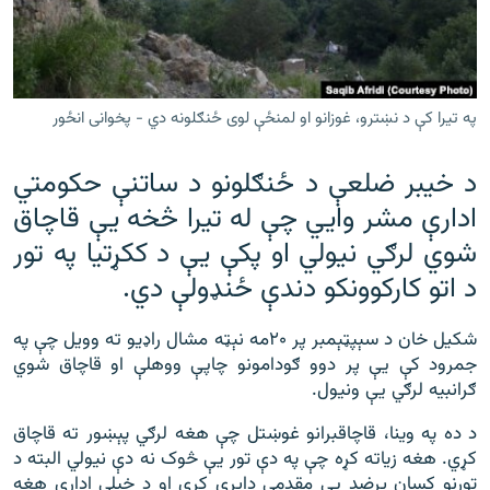
رشئ
۱۴ ساعته راډیويي خپرونې
Gandhara
په تيرا کې د نښترو، غوزانو او لمنځې لوی ځنګلونه دي - پخوانی انځور
موږ وڅارئ
د خيبر ضلعې د ځنګلونو د ساتنې حکومتي
ادارې مشر وايي چې له تيرا څخه یې قاچاق
د ازادې اروپا راډیو ټولې ووبپاڼې
شوي لرګي نيولي او پکې يې د ککړتیا په تور
د اتو کارکوونکو دندې ځنډولې دي.
شکيل خان د سېپټېمبر پر ۲۰مه نېټه مشال راډيو ته وويل چې په
جمرود کې یې پر دوو ګودامونو چاپې ووهلې او قاچاق شوي
ګرانبیه لرګي یې ونيول.
د ده په وينا، قاچاقبرانو غوښتل چې هغه لرګي پېښور ته قاچاق
کړي. هغه زیاته کړه چې په دې تور يې څوک نه دې نيولي البته د
تورنو کسان پرضد يې مقدمې دايرې کړې او د خپلې ادارې هغه