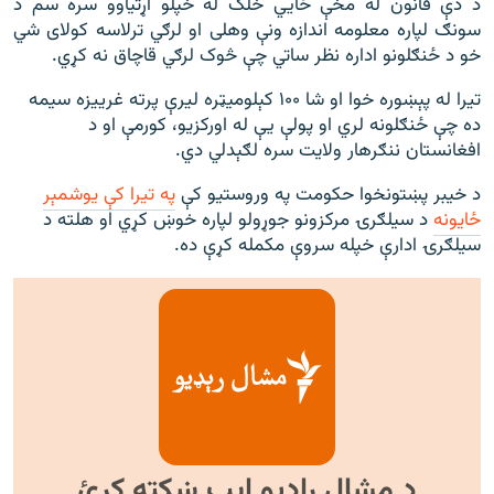
د دې قانون له مخې ځايي خلک له خپلو اړتياوو سره سم د
سونګ لپاره معلومه اندازه ونې وهلی او لرګي ترلاسه کولای شي
خو د ځنګلونو اداره نظر ساتي چې څوک لرګي قاچاق نه کړي.
تیرا له پېښوره خوا او شا ۱۰۰ کېلومیټره ليرې پرته غرییزه سیمه
ده چې ځنګلونه لري او پولې یې له اورکزیو، کورمې او د
افغانستان ننګرهار ولایت سره لګېدلي دي.
د خیبر پښتونخوا حکومت په وروستيو کې
په تیرا کې یوشمېر
ځایونه
د سیلګرۍ مرکزونو جوړولو لپاره خوښ کړي او هلته د
سیلګرۍ ادارې خپله سروې مکمله کړې ده.
د مشال راډیو ایپ ښکته کړئ