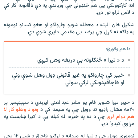
اته کارکوونکي یې هم ځنډولي چې ورباندې په دې ناقانونه کار کې
د لاس لرلو تور دی.
شکیل خان البته د معطله شویو چارواکو او هغو کسانو نومونه
په ډاګه نه کړل چې پرضد يې مقدمې دایرې شوې دي.
دا هم وګورئ:
د « تیرا » ځنګلونه بې درېغه وهل کیږي
خیبر کې چارواکو په غیر قانوني‌ ډول وهل شوې ونې
او قاچاقېدونکي لرګي نيولي
د خيبر تيرا شلوبر قام يو مشر عبدالغني اپرېدي د سېپټېمبر پر
۲۰مه مشال راډيو ته وويل چې په سيمه کې د
ونو د وهلو کار لا
هم دوام لري
چې د ده په خبره، له کبله يې د "تيرا ښایست په
مړاوي کېدو" دی.
نوموړي وویل چې د تيرا له ميدانه د لرګيو قاچاق د شپې ۱۲ بجې