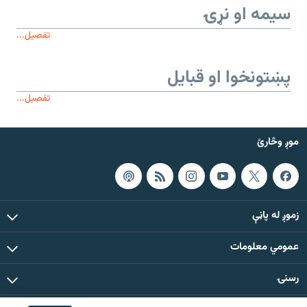
سیمه او نړۍ
تفصیل...
پښتونخوا او قبایل
تفصیل...
موږ وڅارئ
زموږ له پاڼې
عمومي معلومات
رسنۍ