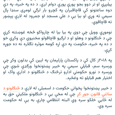
پیلېږي او تر دوو بجو پورې پورې دوام لري. د ده په خبره، په دې
دوه ساعتونو کې قاچاقبران په کچرو بار لرګي لومړی سنډا پال
سيمې ته وړي او بیا يې د علي مسجد او جمرود له لارې پېښور
ته قاچاقوي.
نوموړي وويل چې دوی په بیا بیا له چارواکو څخه غوښتنه کړې
چې د ځنګلونو د وهلو او د لرګيو قاچاقولو مخنيوي دې وکړي خو
د ده په خبره، حکومت په دې اړه کومه موثره تګلاره نه ده جوړه
کړې.
په ۲۰۱۸ز کال کې د پاکستان پارلېمان په ايين کې بدلون وکړ چې
ورسره سم، قبایلي سیمې په خيبر پښتونخوا ورګډې شوې چې
ورسره د نورو حکومتي ادارو ترڅنګ د ځنګلونو د ادارې واک او
اختیار هم قبايلو ته وغځېد.
د خيبر پښتونخوا پخواني حکومت د اسمبلۍ له لارې د
ځنګلونو د
ساتنې قانون جوړ کړ
چې له مخې يې د ځنګلونو ملکیتي حق به
له ځايي خلکو سره وي البته انتظامي چارې به يې له حکومت
سره وي.