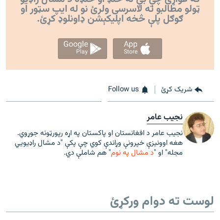
ټولو مطالبو ته لاسرسی ولرئ نو له ایپ سټور او
ګوګل پلې څخه اپليکېشن ډاونلوډ کړئ.
Google
App
Play
Store
شریک کړئ
Follow us
نجیب عامر
نجيب عامر د افغانستان او پاکستان په اړه رپورټونه جوړوي.
هغه اوونیزې خپرونې وړاندې کوي چې پکې "د مشال راډیويي
مجله" او "
د مشال په نوم
" هم شاملې دي.
لوست ته دوام ورکړئ