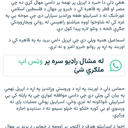
هغې ډلې دا خبره د اپرېل پر نهمه پر داسې مهال کړې ده چې
مصر او قطر په قاهره کې د خبرو پر مهال د فلسطین اسلامي
غورځنګ ته د اسراییلو هغه وړاندیز سپارلی دی چې موخه یې په
غزه کې له شاوخوا اووه میاشتو راهیسې له روانې ویجاړوونکې
جګړې څخه د وتلو لاره پیدا کول دي.
اسماعیل هنیه ویلي دي چې اپرېل ۱۰مې برید به په قاهره کې د
اوربند په اړه پر روانو خبرو اغېز و نه لري.
له مشال راډیو سره پر
وټس اپ
ملګري شئ
حماس ډلې د اوربند په اړه د وروستي وړاندیز په اړه د اپرېل نهمې
په بیان کې ویلي دي چې داسې موافقه غواړي چې په پایله کې یې
اسراییلي ځواکونه له غزې وځي، اسراییل پوځي عملیات پای ته
ورسوي او بې کوره خلکو ته خپلو سیمو ته د ستنېدو اجازه
ورکړي.
اخوا د اسراییلو هدف د اکتوبر پر اوومه د حماس د برید پر مهال