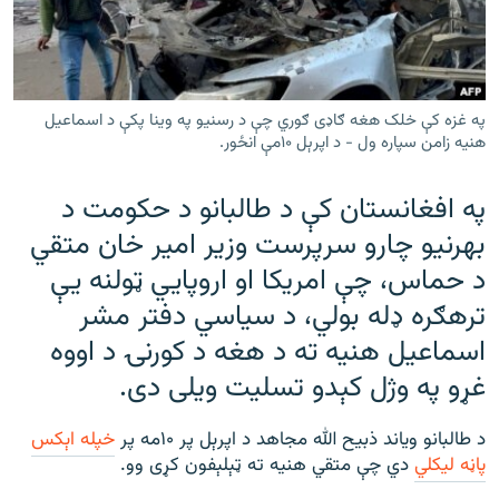
رشئ
۱۴ ساعته راډیويي خپرونې
Gandhara
په غزه کې خلک هغه ګاډی ګوري چې د رسنیو په وینا پکې د اسماعیل
موږ وڅارئ
هنیه زامن سپاره ول - د اپرېل ۱۰مې انځور.
په افغانستان کې د طالبانو د حکومت د
بهرنیو چارو سرپرست وزیر امیر خان متقي
د ازادې اروپا راډیو ټولې ووبپاڼې
د حماس، چې امریکا او اروپايي ټولنه یې
ترهګره ډله بولي، د سیاسي دفتر مشر
اسماعیل هنیه ته د هغه د کورنۍ د اووه
غړو په وژل کېدو تسلیت ویلی دی.
د طالبانو ویاند ذبیح الله مجاهد د اپرېل پر ۱۰مه پر
خپله اېکس
پاڼه لیکلي
دي چې متقي هنیه ته ټېلېفون کړی وو.