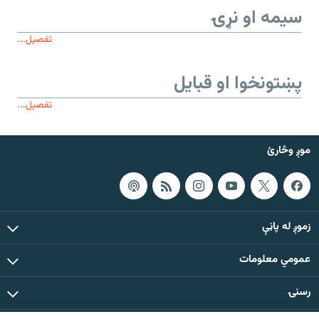
سیمه او نړۍ
تفصیل...
پښتونخوا او قبایل
تفصیل...
موږ وڅارئ
زموږ له پاڼې
عمومي معلومات
رسنۍ