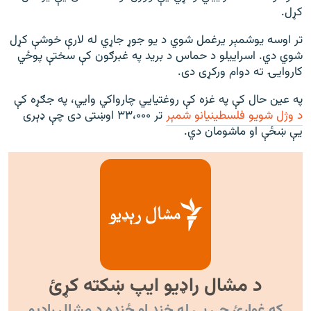
کړل.
تر اوسه یوشمېر یرغمل شوي د یو جوړ جاړي له لارې خوشې کړل
شوي دي. اسراییلو د حماس د برید په غبرګون کې سختې پوځي
کاروايۍ ته دوام ورکړی دی.
په عین حال کې په غزه کې روغتیايي چارواکي وايي، په جګړه کې
د وژل شويو فلسطينيانو شمېر
تر ۳۳،۰۰۰ اوښتی دی چې ډېری
يې ښځې او ماشومان دي.
د مشال راډیو ایپ ښکته کړئ
که غواړئ چې بې له خنډ او ځنډه د مشال راډیو