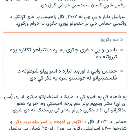
یرغمل شوي کسان سمدستي خوشې کول دي.
اسراییل داراز وايې چې له ۲۰۰۷ز کال راهیسې پر غزې تړانګې د
واکمنې حماس ډلې تر ختمولو پورې جګړې ته دوام ورکوي.
دا هم وګورئ:
بایډن وايي د غزې جګړې په اړه د نتنیاهو تګلاره یوه
تېروتنه ده
حماس وايي د اوربند لپاره د اسراییلو شرطونه د
فلسطینیانو له غوښتنو سره په ټکر کې دي
په قاهره کې په خبرو کې د امریکا د استخباراتو مرکزي ادارې (سي
ای اې) مشر وېلییم برنز هم برخه اخیستې وه. خو په هغو
مذاکراتو کې لا د جګړې درولو په لړ کې پرمختګ نه دی شوی.
حماس د ۲۰۲۳ز کال
د اکتوبر پر اوومه پر اسراییلو برید وکړ
او
شاوخوا ۱،۲۰۰ اسراييلي وګړي يې ووژل او۲۵۰ کسان یې یرغمل