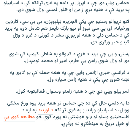
حماس ویلي دي چې د اپرېل پر ۱۰مه په غزې تړانګه کې د اسراییلو
په برید کې د هنیه درې زامن او څلور لمسي وژل شوي دي.
ګڼو نړیوالو رسنیو چې پکې الجزیره ټېلېوېژن، بي بي سي، ګارډین
ورځپاڼه، ای بي سي نیوز او نیو یارک ټایمز هم شامل دی، په برید
کې د حماس ډلې د هغه لوړپوړي مشر د کورنۍ د غړو د وژل
کېدو خبر ورکړی دی.
رسنۍ وايي چې برید د غزې د کډوالو په شاطي کیمپ کې شوی
دی او وژل شوي زامن یې حازم، امیر او محمد نومېدل.
د فرانسې خبري اژانس وايي چې په هغه حمله کې یو ګاډی په
نښه شوی چې پکې د هنیه زامن سپاره ول.
اسراییلو ویلي دي چې د هنیه زامنو وسلوال فعالیتونه کول.
دا په داسې حال کې ده چې حماس تر هغه برید یوه ورځ مخکې
وویل، د اسراییلو وړاندیز په غزې تړانګه
د اوربند
په اړه د
فلسطینیو وسلوالو ډلو غوښتنې نه پوره کوي خو
مطالعه کوي یې
او خپل دریځ به مینځګړو ته ورکړي.