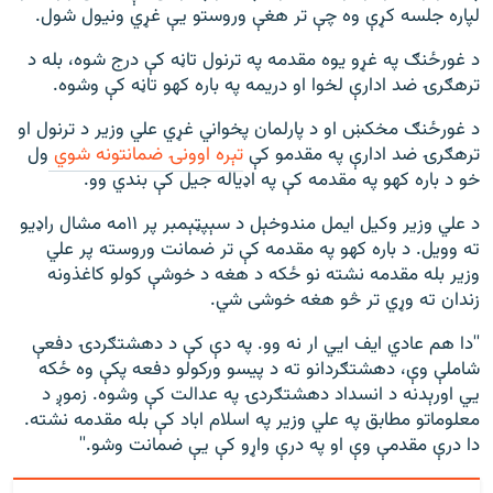
لپاره جلسه کړې وه چې تر هغې وروستو يې غړي ونيول شول.
د غورځنګ په غړو يوه مقدمه په ترنول تاڼه کې درج شوه، بله د
ترهګرۍ ضد ادارې لخوا او دريمه په باره کهو تاڼه کې وشوه.
د غورځنګ مخکښ او د پارلمان پخواني غړي علي وزير د ترنول او
ترهګرۍ ضد ادارې په مقدمو کې
تېره اوونۍ ضمانتونه شوي
ول
خو د باره کهو په مقدمه کې په اډياله جيل کې بندي وو.
د علي وزیر وکیل ایمل مندوخېل د سېپټېمبر پر ۱۱مه مشال راډیو
ته وویل. د باره کهو په مقدمه کې تر ضمانت وروسته پر علي
وزیر بله مقدمه نشته نو ځکه د هغه د خوشې کولو کاغذونه
زندان ته وړي تر څو هغه خوشی شي.
''دا هم عادي ايف ايي ار نه وو. په دې کې د دهشتګردۍ دفعې
شاملې وې، دهشتګردانو ته د پيسو ورکولو دفعه پکې وه ځکه
يي اورېدنه د انسداد دهشتګردۍ په عدالت کې وشوه. زموږ د
معلوماتو مطابق په علي وزير په اسلام اباد کې بله مقدمه نشته.
دا درې مقدمې وې او په درې واړو کې يې ضمانت وشو.''