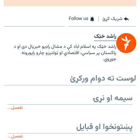
شریک کړئ
Follow us
راشد خټک
راشد خټک په اسلام اباد کې د مشال راډيو خبريال دی او د
پاکستان پر سیاسي، اقتصادي او ټولنیزو چارو راپورونه
جوړوي.
لوست ته دوام ورکړئ
سیمه او نړۍ
تفصیل...
پښتونخوا او قبایل
تفصیل...