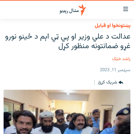
اسرسي
ای
پښتونخوا او قبایل
کور
مومي
عدالت د علي وزیر او پي ټي اېم د ځینو نورو
اڼې
لنډ خبرونه
غړو ضمانتونه منظور کړل
ا
وضوع
پښتونخوا او قبایل
ه
راشد خټک
بلوچستان
اړ
سپټمبر 11, 2023
ئ
پاکستان
مومي
شریک کړئ
افغانستان
ا
ورپاڼې
نړۍ
ه
ځانګړې مرکې، شننې
اړ
ئ
انځور او ویډیو
ټون
ه
اوونیزې خپرونې