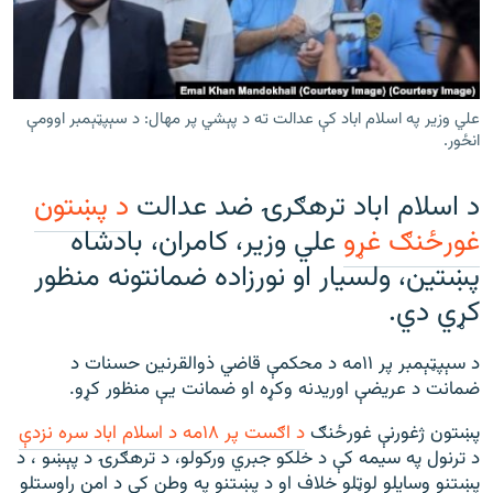
رشئ
۱۴ ساعته راډیويي خپرونې
Gandhara
علي وزیر په اسلام اباد کې عدالت ته د پېشي پر مهال: د سېپټېمبر اوومې
موږ وڅارئ
انځور.
د اسلام اباد ترهګرۍ ضد عدالت
د پښتون
غورځنګ غړو
علي وزير، کامران، بادشاه
د ازادې اروپا راډیو ټولې ووبپاڼې
پښتين، ولسيار او نورزاده ضمانتونه منظور
کړي دي.
د سېپټېمبر پر ۱۱مه د محکمې قاضي ذوالقرنين حسنات د
ضمانت د عريضې اوريدنه وکړه او ضمانت يې منظور کړو.
پښتون ژغورنې غورځنګ
د اګست پر ۱۸مه د اسلام اباد سره نزدې
د ترنول په سيمه کې د خلکو جبري ورکولو، د ترهګرۍ د پېښو ، د
پښتنو وسايلو لوټلو خلاف او د پښتنو په وطن کې د امن راوستلو