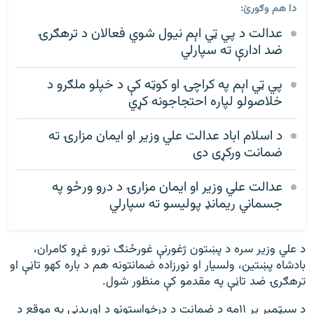
دا هم وګورئ:
عدالت د پي ټي اېم نیول شوي فعالان د ترهګرۍ
ضد ادارې ته سپارلي
پي ټي اېم په کراچۍ او کوټه کې د خپلو ملګرو د
خلاصولو لپاره احتجاجونه کړي
د اسلام اباد عدالت علي وزیر او ایمان مزارۍ ته
ضمانت ورکړی دی
عدالت علي وزير او ايمان مزارۍ د درو ورځو په
جسماني ریمانډ پولیسو ته سپارلي
د علي وزير سره د پښتون ژغورنې غورځنګ نورو غړو کامران،
بادشاه پښتين، ولسيار او نورزاده ضمانتونه هم د باره کهو تاڼې او
ترهګرۍ ضد تاڼې په مقدمو کې منظور شول.
د سپټمبر پر ۱۱مه د ضمانت د درخواستونو د اوريدنې په موقع د