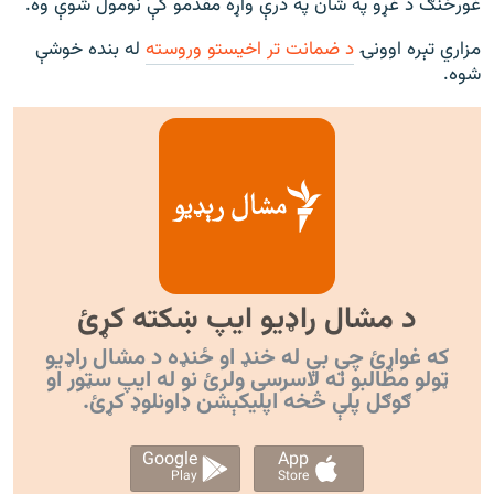
غورځنګ د غړو په شان په درې واړه مقدمو کې نومول شوې وه.
مزاري تېره اوونۍ
د ضمانت تر اخیستو وروسته
له بنده خوشې
شوه.
د مشال راډیو ایپ ښکته کړئ
که غواړئ چې بې له خنډ او ځنډه د مشال راډیو
ټولو مطالبو ته لاسرسی ولرئ نو له ایپ سټور او
ګوګل پلې څخه اپليکېشن ډاونلوډ کړئ.
Google
App
Play
Store