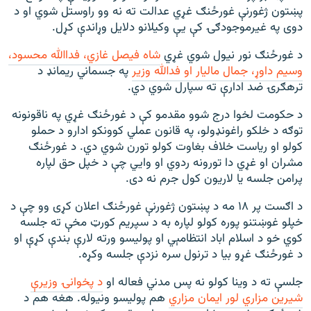
پښتون ژغورنې غورځنګ غړي عدالت ته نه وو راوستل شوي او د
دوی په غیرموجودګۍ کې يې وکيلانو دلايل وړاندې کړل.
د غورځنګ نور نیول شوي غړي
شاه فيصل غازي، فداالله محسود،
وسيم داوړ، جمال ماليار او فدالله وزير
په جسماني ريمانډ د
ترهګرۍ ضد ادارې ته سپارل شوي دي.
د حکومت لخوا درج شوو مقدمو کې د غورځنګ غړي په ناقونونه
توګه د خلکو راغونډولو، په قانون عملي کوونکو ادارو د حملو
کولو او رياست خلاف بغاوت کولو تورن شوي دي. د غورځنګ
مشران او غړي دا تورونه ردوي او وايي چې د خپل حق لپاره
پرامن جلسه يا لاريون کول جرم نه دی.
د اګست پر ۱۸ مه د پښتون ژغورنې غورځنګ اعلان کړی وو چې د
خپلو غوښتنو پوره کولو لپاره به د سپريم کورټ مخې ته جلسه
کوي خو د اسلام اباد انتظامېي او پوليسو ورته لارې بندې کړې او
د غورځنګ غړو بیا د ترنول سره نزدې جلسه وکړه.
جلسې ته د وينا کولو نه پس مدني فعاله او
د پخوانۍ وزيرې
شيرين مزاري لور ايمان مزاري
هم پوليسو ونیوله. هغه هم د