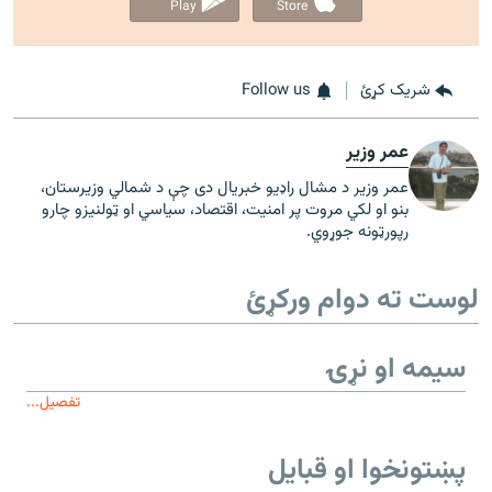
Play
Store
شریک کړئ
Follow us
عمر وزیر
عمر وزیر د مشال راډیو خبریال دی چې د شمالي وزیرستان،
بنو او لکي مروت پر امنیت، اقتصاد، سیاسي او ټولنیزو چارو
رپورټونه جوړوي.
لوست ته دوام ورکړئ
سیمه او نړۍ
تفصیل...
پښتونخوا او قبایل