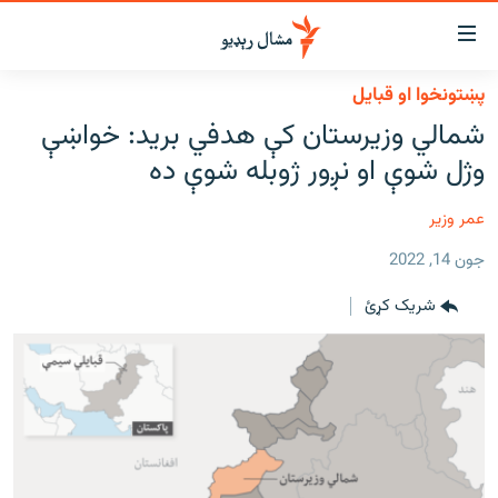
اسرسي
ای
پښتونخوا او قبایل
کور
مومي
شمالي وزيرستان کې هدفي بريد: خواښې
اڼې
لنډ خبرونه
وژل شوې او نږور ژوبله شوې ده
ا
وضوع
پښتونخوا او قبایل
ه
عمر وزیر
بلوچستان
اړ
جون 14, 2022
ئ
پاکستان
مومي
شریک کړئ
افغانستان
ا
ورپاڼې
نړۍ
ه
ځانګړې مرکې، شننې
اړ
ئ
انځور او ویډیو
ټون
ه
اوونیزې خپرونې