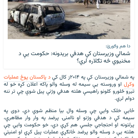
دا هم وګورئ:
شمالي وزيرستان کې هدفي بريدونه: حکومت يې د
مخنيوي څه تګلاره لري؟
په شمالي وزيرستان کې په ۲۰۱۴ز کال کې
د پاکستان پوځ عمليات
وکړل
او وروسته يې سيمه له وسله والو پاکه اعلان کړه خو له
تيرو څلورو کلونو راهيسې هلته هدفي وژنې پیل شوې چې تر ننه
دوام لري.
ځايي خلک وايي چې وسله وال بيا منظم شوي دي. دوی په
سيمه کې د هدفي وژنو او ناامنۍ پرضد په وار وار مظاهرې،
پرلتونه او احتجاجي جلسې هم کړې دي، خو حکومت وايي چې
هلته يې د وسله والو پرضد ځانګړي عمليات پیل کړي او امنيتي