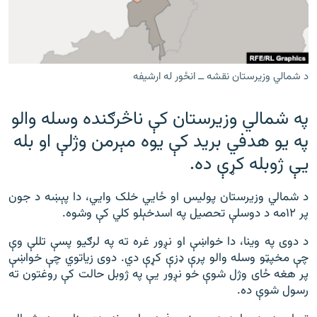
رشئ
۱۴ ساعته راډیويي خپرونې
Gandhara
د شمالي وزيرستان نقشه ــ انځور له ارشيفه
موږ وڅارئ
په شمالي وزیرستان کې ناڅرګنده وسله والو
په یو هدفي برید کې یوه مېرمن وژلې او بله
د ازادې اروپا راډیو ټولې ووبپاڼې
یې ژوبله کړې ده.
د شمالي وزیرستان پولیس او ځايي خلک وايي، دا پېښه د جون
پر ۱۲مه د دوسلې تحصیل په اسدخېلو کلي کې وشوه.
د دوی په وینا، دا خواښې او نږور غره ته په لرګیو پسې تللې وې
چې مخپټو وسله والو پرې ډزې کړې دي. دوی زياتوي چې خواښې
پر هغه ځای وژل شوې خو نږور يې په ژوبل حالت کې روغتون ته
رسول شوې ده.