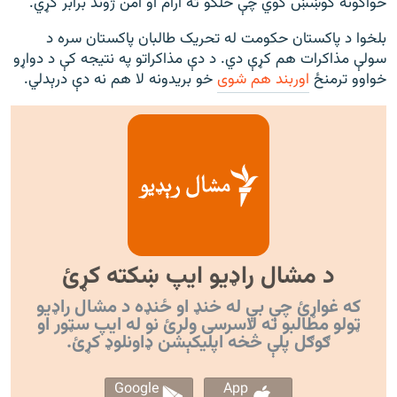
ځواکونه کوښښ کوي چې خلکو ته ارام او امن ژوند برابر کړي.
بلخوا د پاکستان حکومت له تحريک طالبان پاکستان سره د
سولې مذاکرات هم کړې دي. د دې مذاکراتو په نتيجه کې د دواړو
خواوو ترمنځ
اوربند هم شوی
خو بریدونه لا هم نه دې درېدلي.
د مشال راډیو ایپ ښکته کړئ
که غواړئ چې بې له خنډ او ځنډه د مشال راډیو
ټولو مطالبو ته لاسرسی ولرئ نو له ایپ سټور او
ګوګل پلې څخه اپليکېشن ډاونلوډ کړئ.
Google
App