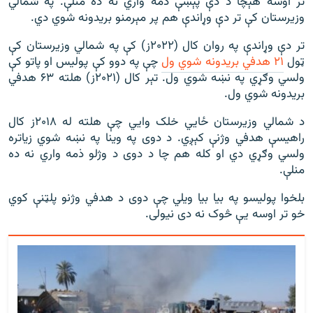
تر اوسه هېچا د دې پېښې ذمه واري نه ده منلې. په شمالي
وزیرستان کې تر دې وړاندې هم پر مېرمنو بریدونه شوي دي.
تر دې وړاندې په روان کال (۲۰۲۲ز) کې په شمالي وزیرستان کې
ټول
۲۱ هدفي بريدونه شوي ول
چې په دوو کې پوليس او پاتو کې
ولسي وګړي په نښه شوي ول. تېر کال (۲۰۲۱ز) هلته ۶۳ هدفي
بریدونه شوي ول.
د شمالي وزيرستان ځايي خلک وايي چې هلته له ۲۰۱۸ز کال
راهيسې هدفي وژنې کېږي. د دوی په وينا په نښه شوي زیاتره
ولسي وګړي دي او کله هم چا د دوی د وژلو ذمه واري نه ده
منلې.
بلخوا پولیسو په بيا بيا ويلي چې دوی د هدفي وژنو پلټنې کوي
خو تر اوسه یې څوک نه دی نيولی.