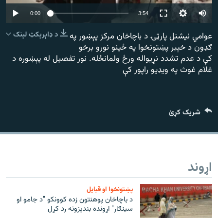
رشئ
۱۴ ساعته راډیويي خپرونې
Auto
0:00
3:54
240p
Gandhara
د ډاېرېکټ لېنک
عوامي نیشنل پارټۍ د باچاخان مرکز پېښور په
ګډون د خېبر پښتونخوا په ځینو نورو برخو
360p
کې د عدم تشدد نړیواله ورځ ولمانځله. نور تفصیل له پېښوره د
موږ وڅارئ
480p
480p
360p
240p
Auto
غلام غوث په ویډيو راپور کې
720p
1080p
720p
1080p
د ازادې اروپا راډیو ټولې ووبپاڼې
شریک کړئ
اړوند
پښتونخوا او قبایل
د باچاخان پوهنتون زده کوونکو "د جامو او
سينګار" اړونده بندېزونه رد کړل