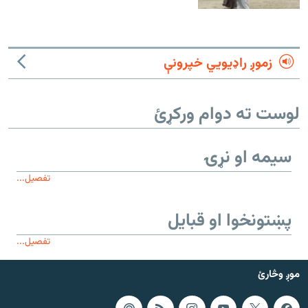
زموږ راډیويي خپرونې
لوست ته دوام ورکړئ
سیمه او نړۍ
تفصیل...
پښتونخوا او قبایل
تفصیل...
موږ وڅارئ