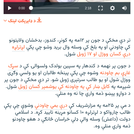
Auto
0:00
2:18
240p
د ډاېرېکټ لېنک
360p
480p
360p
240p
Auto
480p
تر دې مخکې د جون پر ۱۲مه په کونړ، کندوز، بدخشان ولایتونو
کې چاودنې او په بلخ کې وسله وال برید وشو چې پکې
لږترلږه
720p
1080p
720p
درې کسان ووژل او ۱۷ ژوبل
شول.
1080p
د جون پر نهمه د کندهار په سپین بولدک ولسوالۍ کې د
سړک
غاړې بم چاودنه
وشوه چې پکې پینځه طالبان او یو ولسي وګړی
ووژل شول او یو طالب سرتېری ژوبل شو. تر دې مخکې د جون پر
شپږمه په
کابل ښار کې په چاودنه کې یوشمېر کسان ژوبل
شول.
د دواړو پېښو ذمه واري چا نه وه منلې.
د مې پر ۲۵مه په مزارشریف کې
درې بمي چاودنې
وشوې چې پکې
طالب چارواکو د لږترلږه ۱۰ کسانو مړینه تایید کړه. د اسلامي
دولت (داعش) وسله والې ډلې خراسان څانګې د هغو چاودنو
ذمه واري منلې وه.