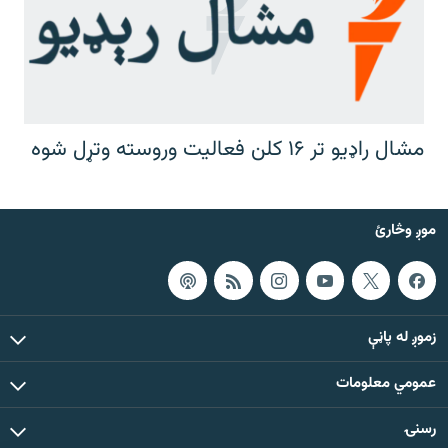
مشال راډیو تر ۱۶ کلن فعالیت وروسته وتړل شوه
موږ وڅارئ
زموږ له پاڼې
عمومي معلومات
رسنۍ