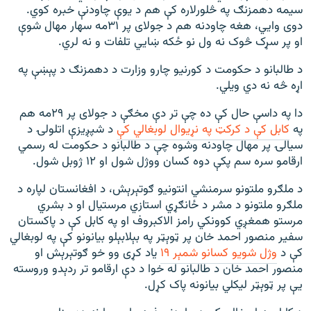
سیمه دهمزنګ په څلورلاره کې هم د یوې چاودنې خبره کوي.
دوی وايي، هغه چاودنه هم د جولای پر ۳۱مه سهار مهال شوې
او پر سړک څوک نه ول نو ځکه ښايي تلفات و نه لري.
د طالبانو د حکومت د کورنیو چارو وزارت د دهمزنګ د پېښې په
اړه څه نه دي ویلي.
دا په داسې حال کې ده چې تر دې مخګې د جولای پر ۲۹مه هم
په
کابل کې د کرکټ په نړیوال لوبغالي کې
د شپږیزې اتلولۍ د
سیالۍ پر مهال چاودنه وشوه چې د طالبانو د حکومت له رسمي
ارقامو سره سم پکې دوه کسان ووژل شول او ۱۲ ژوبل شول.
د ملګرو ملتونو سرمنشي انتونیو ګوتېرېش، د افغانستان لپاره د
ملګرو ملتونو د مشر د ځانګړي استازي مرستیال او د بشري
مرستو همغږي کوونکي رامز الاکبروف او په کابل کې د پاکستان
سفیر منصور احمد خان پر ټوېټر په بېلابېلو بیانونو کې په لوبغالي
کې د
وژل شویو کسانو شمېر ۱۹
یاد کړی وو خو ګوتېرېش او
منصور احمد خان د طالبانو له خوا د دې ارقامو تر ردېدو وروسته
یې پر ټوېټر لیکلي بیانونه پاک کړل.