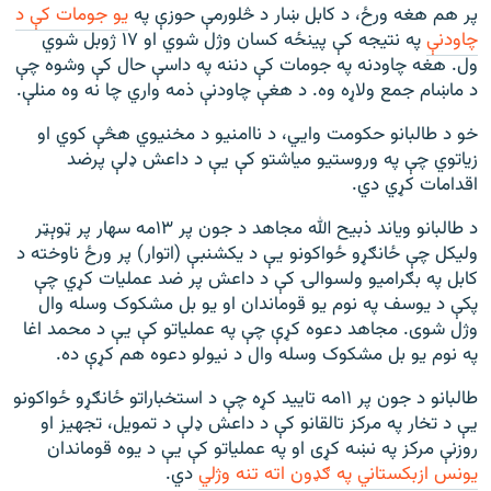
پر هم هغه ورځ، د کابل ښار د څلورمې حوزې په
یو جومات کې د
چاودنې
په نتیجه کې پينځه کسان وژل شوي او ۱۷ ژوبل شوي
ول. هغه چاودنه په جومات کې دننه په داسې حال کې وشوه چې
د ماښام جمع ولاړه وه. د هغې چاودنې ذمه واري چا نه وه منلې.
خو د طالبانو حکومت وايي، د ناامنیو د مخنیوي هڅې کوي او
زیاتوي چې په وروستیو میاشتو کې یې د داعش ډلې پرضد
اقدامات کړي دي.
د طالبانو ویاند ذبیح‌ الله مجاهد د جون پر ۱۳مه سهار پر ټوېټر
ولیکل چې ځانګړو ځواکونو یې د یکشنبې (اتوار) پر ورځ ناوخته د
کابل په بګرامیو ولسوالۍ کې د داعش پر ضد عملیات کړي چې
پکې د یوسف په نوم یو قوماندان او یو بل مشکوک وسله وال
وژل شوی. مجاهد دعوه کړې چې په عملیاتو کې یې د محمد اغا
په نوم یو بل مشکوک وسله وال د نیولو دعوه هم کړې ده.
طالبانو د جون پر ۱۱مه تایید کړه چې د استخباراتو ځانګړو ځواکونو
یې د تخار په مرکز تالقانو کې د داعش ډلې د تمویل، تجهیز او
روزنې مرکز په نښه کړی او په عملیاتو کې یې د یوه قوماندان
یونس ازبکستاني په ګډون اته تنه وژلي
دي.