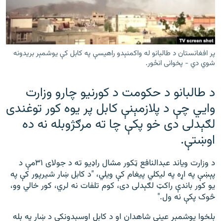
رشئ
۱۴ ساعته راډیويي خپرونې
Gandhara
پر افغانستان د طالبانو له واکمنېدو راهیسې په کابل کې یوشمېر بریدونه
موږ وڅارئ
شوي دي - پخوانی انځور.
د طالبانو د حکومت د کورنیو چارو وزارت
وايي چې د پلازمېنې کابل پر یوه کور توغندی
د ازادې اروپا راډیو ټولې ووبپاڼې
لګېدلی دی خو پکې چا ته مرګژوبله نه ده
اوښتې.
د وزارت ویاند عبدالنافع ټکور مشال راډیو ته د جولای ۳۱مې د
پېښې په اړه په لیکلي پیغام کې ویلي، "د کابل ښار شیرپور کې په
یو کور باندې راکټ لګېدلی دی، کوم تلفات نه لري، کور خالي وو،
څوک پکې نه ول."
بلخوا یوشمېر عیني شاهدان او د کابل اوسېدونکي د ښار په بله