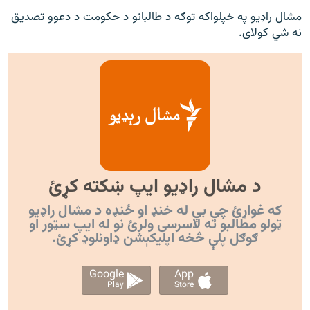
مشال راډیو په خپلواکه توګه د طالبانو د حکومت د دعوو تصدیق
نه شي کولای.
د مشال راډیو ایپ ښکته کړئ
که غواړئ چې بې له خنډ او ځنډه د مشال راډیو
ټولو مطالبو ته لاسرسی ولرئ نو له ایپ سټور او
ګوګل پلې څخه اپليکېشن ډاونلوډ کړئ.
Google
App
Play
Store