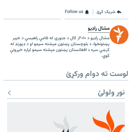
شریک کړئ
Follow us
مشال راډیو
مشال راډیو د ۲۰۱۰ز کال د جنورۍ له ۱۵مې راهیسې د خیبر
پښتونخوا، د بلوچستان پښتون مېشته سیمو او د ډېورنډ له
کرښې سره د افغانستان پښتون مېشته سیمو لپاره خپرونې
کوي.
لوست ته دوام ورکړئ
نور ولولئ