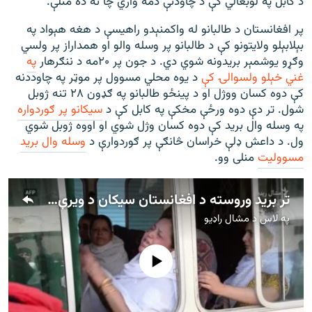
د کابل په لوبغالي کې د چاودنې ذمه واري چا نه ده منلې.
پر افغانستان د طالبانو له واکمنېدو راهیسې د هغه هېواد په
بېلابېلو ولایتونو کې د طالبانو پر وسله والو او همداراز پر ولسي
وګړو یوشمېر بریدونه شوي دي. د جون پر ۲۰مه د ننګرهار
په
غني خېلو ولسوالۍ کې
د یوه محلي مسوول پر موټر په چاوددنه
کې دوه کسان ووژل او د پینځو طالبانو په ګډون ۲۸ تنه ژوبل
شول. تر دې دوه ورځې مخکې په کابل کې د
سیکانو پر ګوردواره
په وسله وال برید کې دوه کسان وژل شوي او اووه ژوبل شوي
ول. د داعش ډلې خراسان څانګې پر ګوردوارې د
وسله وال برید
مسوولیت
منلی وو.
تر برید وروسته د افغانستان سیکان د ویرې ښکار دي
په لاس د
مشال راډیو
هېڅ میډیايي سرچینه اوس نشته