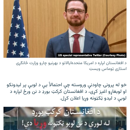
د افغانستان لپاره د امریکا متحده‌ایالاتو د بهرنیو چارو وزارت ځانګړی
استازی ټوماس ویسټ
خو له پرونۍ چاودنې وروسته چې احتمالاً یې د لوبې پر لیدونکو
او لوبغاړو اغېز کړی، د افغانستان کرکټ بورډ د نن ورځ لپاره د
لوبې د لیدو ټکټونه وړیا اعلان کړل.