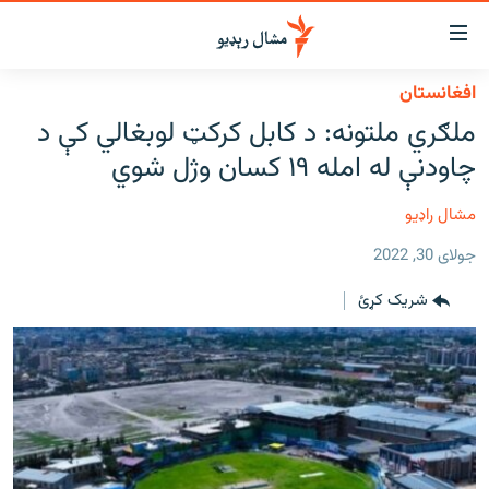
اسرسي
ای
افغانستان
کور
مومي
ملګري ملتونه: د کابل کرکټ لوبغالي کې د
اڼې
لنډ خبرونه
چاودنې له امله ۱۹ کسان وژل شوي
ا
وضوع
پښتونخوا او قبایل
ه
مشال راډیو
بلوچستان
اړ
جولای 30, 2022
ئ
پاکستان
مومي
شریک کړئ
افغانستان
ا
ورپاڼې
نړۍ
ه
ځانګړې مرکې، شننې
اړ
ئ
انځور او ویډیو
ټون
ه
اوونیزې خپرونې