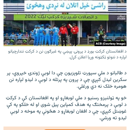
د افغانستان کرکټ بورډ د پرونۍ پېښې په غبرګون نن د کرکټ نندارچیانو
لپاره د ننوتو ټکټونه وړیا اعلان کړل.
د طالبانو د ملي سپورټ تلوېزیون چې دا لوبې ژوندۍ خپروي، پر
سکرین لیدل کېږي چې د پرون په پرتله د لوبې د لیدو لپاره نن
هومره خلک نه‌ دي ورغلي.
خو په ټولنیزو رسنیو د ملي لوبغاړو او په افغانستان کې د کرکټ
د لوبې د پرمختګ په هدف کمپاین پیل شوی او له خلکو په کې
غوښتل کېږي، چې د افغان لوبغاړو د هڅونې په موخه د لوبې
لیدو ته ورشي.