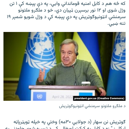
که څه هم د کابل امنیه قومانداني وايي، په دې پېښه کې ۱ تن
وژل شوی او ۱۲ نور برسېرن ټپیان دي، خو د ملګرو ملتونو
سرمنشي انټونیوګوټریش په دې پېښه کې د وژل شویو شمېر ۱۹
تنه ښيي.
د ملګرو ملتونو سرمنشي انټونیوګوټریش
ګوټریش نن سهار (د جولايي ۳۰مه) وختي په خپله ټویټرپاڼه
لیکلي: " زه د کابل په کرکټ لوبغالي کې د ترسره شوې چاودنې په