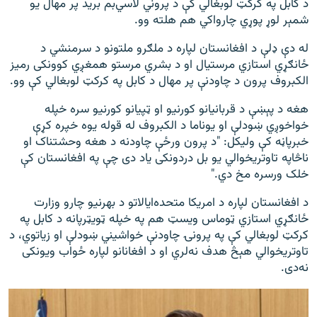
د کابل په کرکټ لوبغالي کې د پروني لاسي‌بم برید پر مهال یو
شمېر لوړ پوړي چارواکي هم هلته وو.
له دې ډلې د افغانستان لپاره د ملګرو ملتونو د سرمنشي د
ځانګړي استازي مرستیال او د بشري مرستو همغږي کوونکی رمیز
الکبروف پرون د چاودنې پر مهال د کابل په کرکټ لوبغالي کې وو.
هغه د پېښې د قربانیانو کورنیو او ټپیانو کورنیو سره خپله
خواخوږي ښودلې او یوناما د الکبروف له قوله یوه خپره کړې
خبرپاڼه کې ولیکل: "د پرون ورځې چاودنه د هغه وحشتناک او
ناڅاپه تاوتریخوالي یو بل دردونکی یاد دی چې په افغانستان کې
خلک ورسره مخ دي."
د افغانستان لپاره د امریکا متحده‌ایالاتو د بهرنیو چارو وزارت
ځانګړي استازي ټوماس ویسټ هم په خپله ټویټرپانه د کابل په
کرکټ لوبغالي کې په پرونۍ چاودنې خواشیني ښودلې او زیاتوي، د
تاوتریخوالي هېڅ هدف نه‌لري او د افغانانو لپاره ځواب ویونکی
نه‌دی.