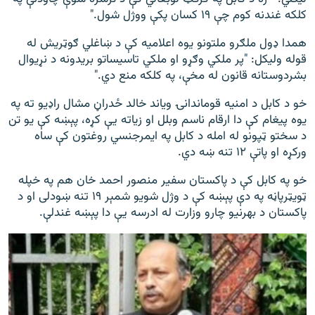
کلکه غندنه کوم چې ۱۹ کسان پکې ووژل شول."
همدا ډول ملګرو ملتونو یوه اعلامیه کې د ښاغلي ګوټریش له
قوله ولیکل: "پر ملکي وګړو او ملکي تاسیساتو بریدونه د نړیوال
بشردوستانه قانون له مخې، په کلکه منع دي."
خو د کابل د امنیه قوماندانۍ ویاند خالد ځدراڼ مشال راډیو ته په
یوه پیغام کې دا ارقام ناسم وبلل او زیاته یې کړه، پېښه کې یو تن
د سختو ټپونو له امله د کابل په ایمرجنسي روغتون کې ساه
ورکړه او پاتې ۱۲ تنه ښه دي.
خو په کابل کې د پاکستان سفیر منصور احمد خان هم په خپله
ټویټرپاڼه په دې پېښه کې د وژل شویو شمېر ۱۹ تنه ښودلی او د
پاکستان د بهرنیو چارو وزارت له ادرسه یې دا پېښه غندلې.