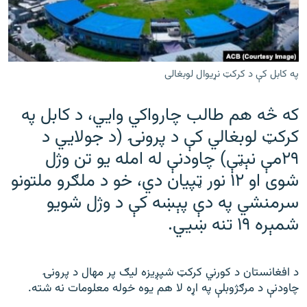
رشئ
۱۴ ساعته راډیويي خپرونې
Gandhara
په کابل کې د کرکټ نړیوال لوبغالی
موږ وڅارئ
که څه هم طالب چارواکي وايي، د کابل په
کرکټ لوبغالي کې د پرونۍ (د جولايي د
د ازادې اروپا راډیو ټولې ووبپاڼې
۲۹مې نېټې) چاودنې له امله یو تن وژل
شوی او ۱۲ نور ټپیان دي، خو د ملګرو ملتونو
سرمنشي په دې پېښه کې د وژل شویو
شمېره ۱۹ تنه ښيي.
د افغانستان د کورني کرکټ شپږیزه لیګ پر مهال د پرونۍ
چاودنې د مرګژوبلې په اړه لا هم یوه خوله معلومات نه‌ شته.