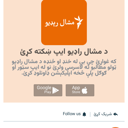
د مشال راډیو ایپ ښکته کړئ
که غواړئ چې بې له خنډ او ځنډه د مشال راډیو
ټولو مطالبو ته لاسرسی ولرئ نو له ایپ سټور او
ګوګل پلې څخه اپليکېشن ډاونلوډ کړئ.
Google
App
Play
Store
شریک کړئ
Follow us