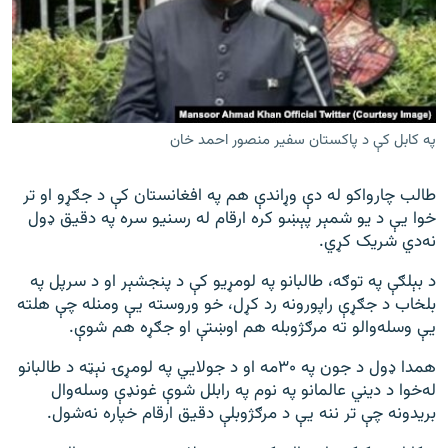
په کابل کې د پاکستان سفیر منصور احمد خان
طالب چارواکو له دې وړاندې هم په افغانستان کې د جګړو او تر
خوا یې د یو شمېر پېښو کره ارقام له رسنیو سره په دقیق ډول
نه‌دي شریک کړي.
د بېلګې په توګه، طالبانو په لومړیو کې د پنجشېر او د سرپل په
بلخاب د جګړې راپورونه رد کړل، خو وروسته یې ومنله چې هلته
یې وسله‌والو ته مرګژوبله هم اوښتې او جګړه هم شوې.
همدا ډول د جون په ۳۰مه او د جولايي په لومړۍ نېټه د طالبانو
له‌خوا د دیني عالمانو په نوم په رابلل شوې غونډې وسله‌وال
بریدونه چې تر ننه یې د مرګژوبلې دقیق ارقام خپاره نه‌شول.