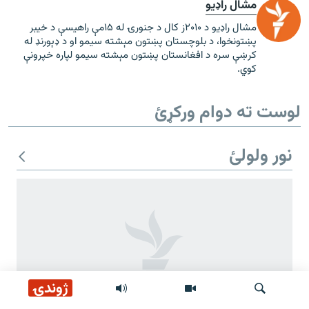
مشال راډیو
مشال راډیو د ۲۰۱۰ز کال د جنورۍ له ۱۵مې راهیسې د خیبر
پښتونخوا، د بلوچستان پښتون مېشته سیمو او د ډېورنډ له
کرښې سره د افغانستان پښتون مېشته سیمو لپاره خپرونې
کوي.
لوست ته دوام ورکړئ
نور ولولئ
ژوندۍ