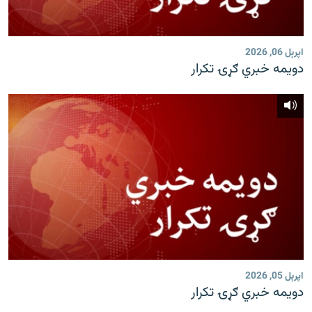
رشئ
۱۴ ساعته راډیويي خپرونې
Gandhara
اپرېل 06, 2026
دویمه خبري ګړۍ تکرار
موږ وڅارئ
د ازادې اروپا راډیو ټولې ووبپاڼې
اپرېل 05, 2026
دویمه خبري ګړۍ تکرار