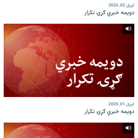
اپرېل 02, 2026
دویمه خبري ګړۍ تکرار
اپرېل 01, 2026
دویمه خبري ګړۍ تکرار