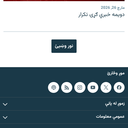
مارچ 26, 2026
دویمه خبري ګړۍ تکرار
نور وښیئ
موږ وڅارئ
زموږ له پاڼې
عمومي معلومات