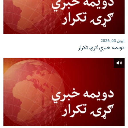
اپرېل 03, 2026
دویمه خبري ګړۍ تکرار