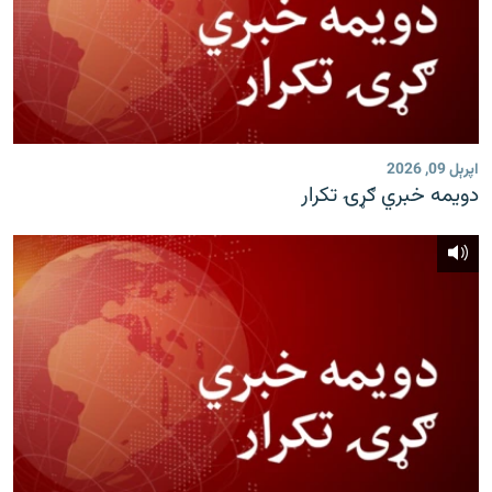
اپرېل 09, 2026
دویمه خبري ګړۍ تکرار