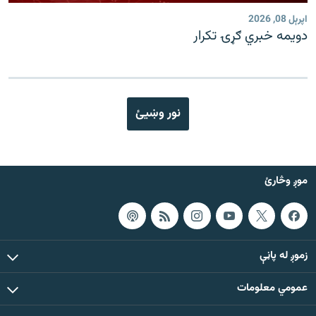
اپرېل 08, 2026
دویمه خبري ګړۍ تکرار
نور وښیئ
موږ وڅارئ
زموږ له پاڼې
عمومي معلومات