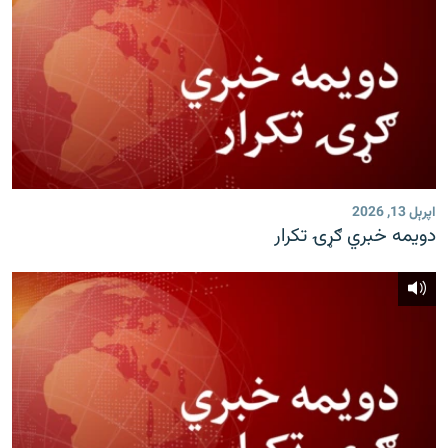
اپرېل 13, 2026
دویمه خبري ګړۍ تکرار