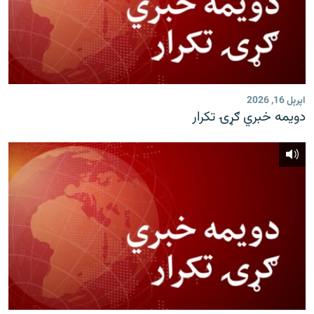
اپرېل 16, 2026
دویمه خبري ګړۍ تکرار