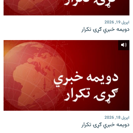
رشئ
۱۴ ساعته راډیويي خپرونې
Gandhara
اپرېل 19, 2026
دویمه خبري ګړۍ تکرار
موږ وڅارئ
د ازادې اروپا راډیو ټولې ووبپاڼې
اپرېل 18, 2026
دویمه خبري ګړۍ تکرار