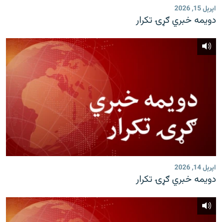
اپرېل 15, 2026
دویمه خبري ګړۍ تکرار
اپرېل 14, 2026
دویمه خبري ګړۍ تکرار