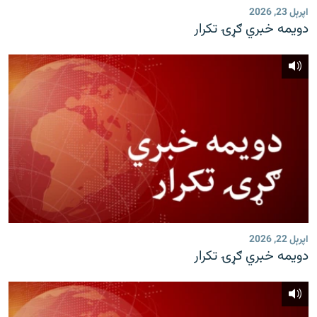
اپرېل 23, 2026
دویمه خبري ګړۍ تکرار
اپرېل 22, 2026
دویمه خبري ګړۍ تکرار