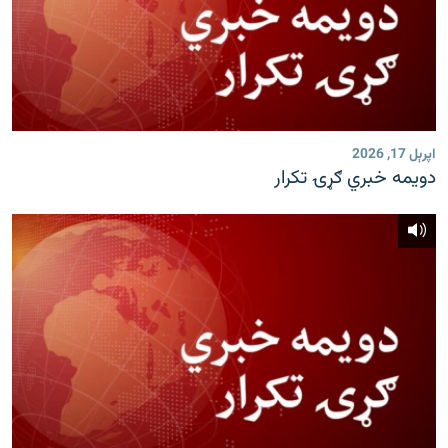
اپرېل 17, 2026
دویمه خبري ګړۍ تکرار