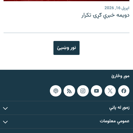
اپرېل 16, 2026
دویمه خبري ګړۍ تکرار
نور وښیئ
موږ وڅارئ
زموږ له پاڼې
عمومي معلومات