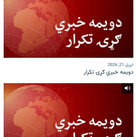
اپرېل 21, 2026
دویمه خبري ګړۍ تکرار