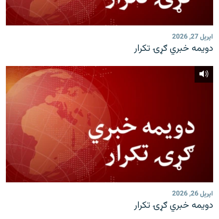
رشئ
۱۴ ساعته راډیويي خپرونې
Gandhara
اپرېل 27, 2026
دویمه خبري ګړۍ تکرار
موږ وڅارئ
د ازادې اروپا راډیو ټولې ووبپاڼې
اپرېل 26, 2026
دویمه خبري ګړۍ تکرار