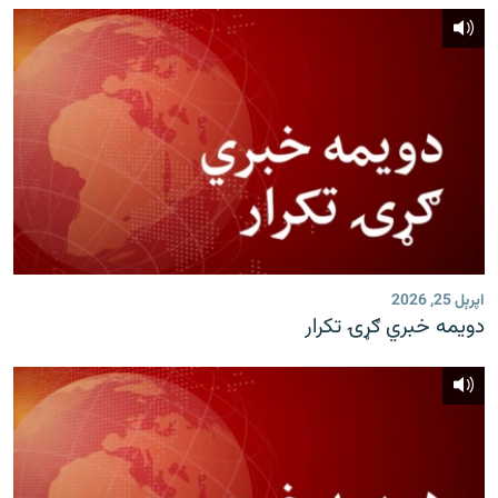
اپرېل 25, 2026
دویمه خبري ګړۍ تکرار