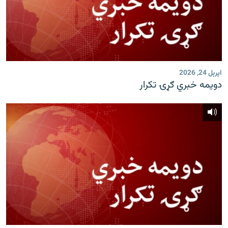
اپرېل 24, 2026
دویمه خبري ګړۍ تکرار