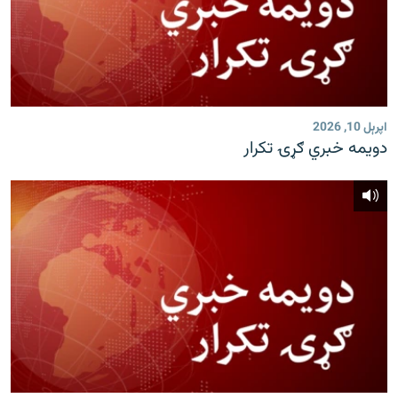
اپرېل 10, 2026
دویمه خبري ګړۍ تکرار