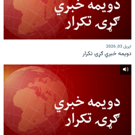
اپرېل 03, 2026
دویمه خبري ګړۍ تکرار