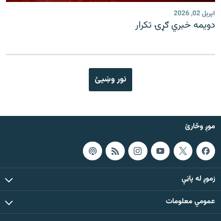
اپرېل 02, 2026
دویمه خبري ګړۍ تکرار
نور وښیئ
موږ وڅارئ
زموږ له پاڼې
عمومي معلومات