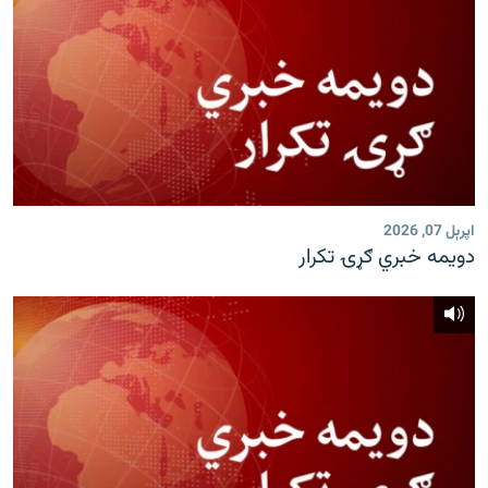
اپرېل 07, 2026
دویمه خبري ګړۍ تکرار