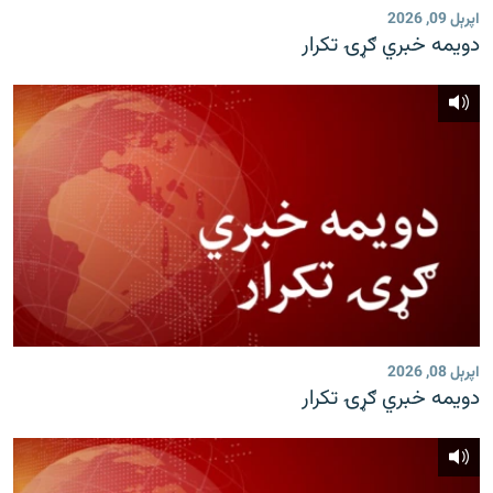
اپرېل 09, 2026
دویمه خبري ګړۍ تکرار
اپرېل 08, 2026
دویمه خبري ګړۍ تکرار