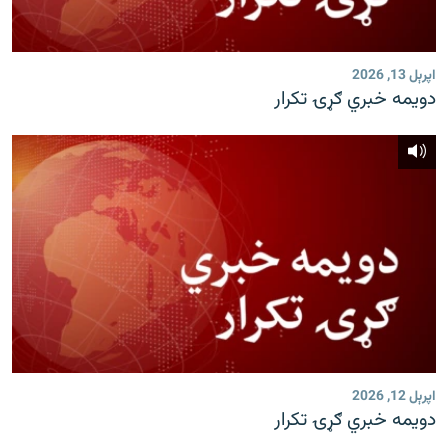
رشئ
۱۴ ساعته راډیويي خپرونې
Gandhara
اپرېل 13, 2026
دویمه خبري ګړۍ تکرار
موږ وڅارئ
د ازادې اروپا راډیو ټولې ووبپاڼې
اپرېل 12, 2026
دویمه خبري ګړۍ تکرار