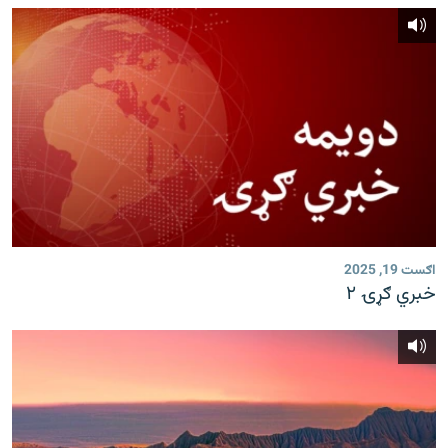
اګست 19, 2025
خبري ګړۍ ۲