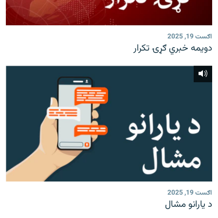
رشئ
۱۴ ساعته راډیويي خپرونې
Gandhara
اګست 19, 2025
دویمه خبري ګړۍ تکرار
موږ وڅارئ
د ازادې اروپا راډیو ټولې ووبپاڼې
اګست 19, 2025
د یارانو مشال