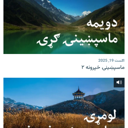
اګست 19, 2025
ماسپښينۍ خپرونه ۲