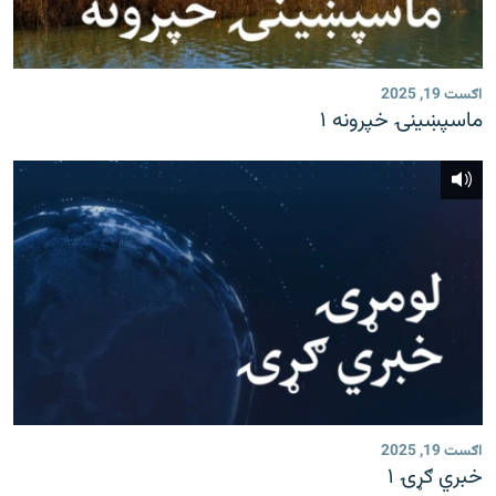
اګست 19, 2025
ماسپښينۍ خپرونه ۱
اګست 19, 2025
خبري ګړۍ ۱