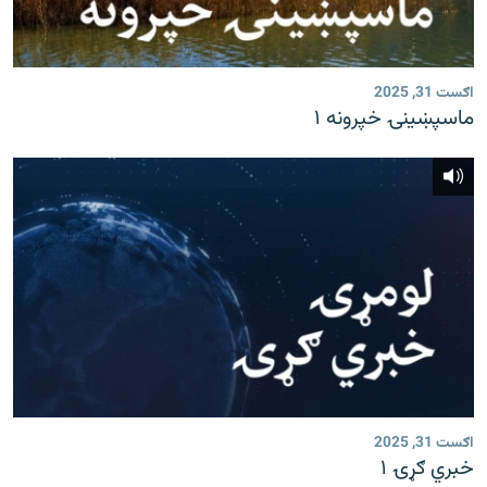
اګست 31, 2025
ماسپښينۍ خپرونه ۱
اګست 31, 2025
خبري ګړۍ ۱