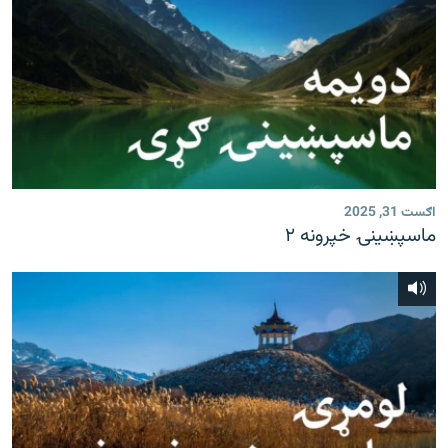
اګست 31, 2025
ماسپښينۍ خپرونه ۲