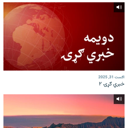
اګست 31, 2025
خبري ګړۍ ۲