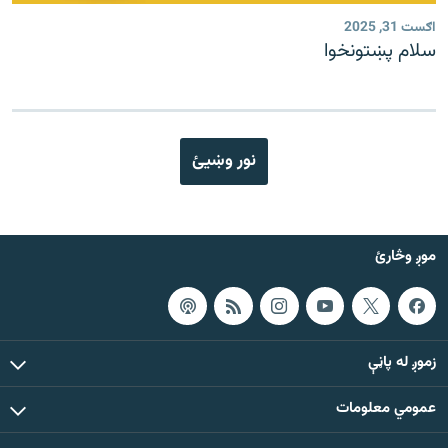
اګست 31, 2025
سلام پښتونخوا
نور وښیئ
موږ وڅارئ
زموږ له پاڼې
عمومي معلومات