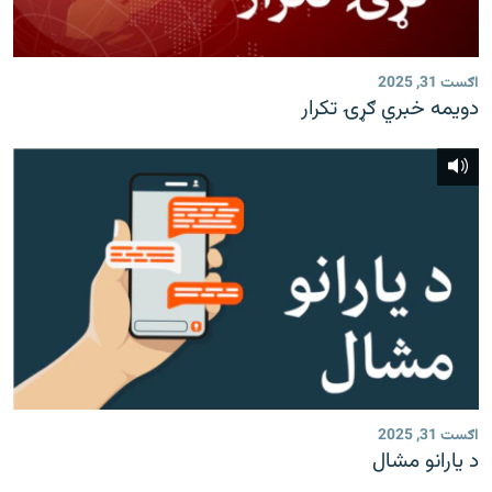
رشئ
۱۴ ساعته راډیويي خپرونې
Gandhara
اګست 31, 2025
دویمه خبري ګړۍ تکرار
موږ وڅارئ
د ازادې اروپا راډیو ټولې ووبپاڼې
اګست 31, 2025
د یارانو مشال