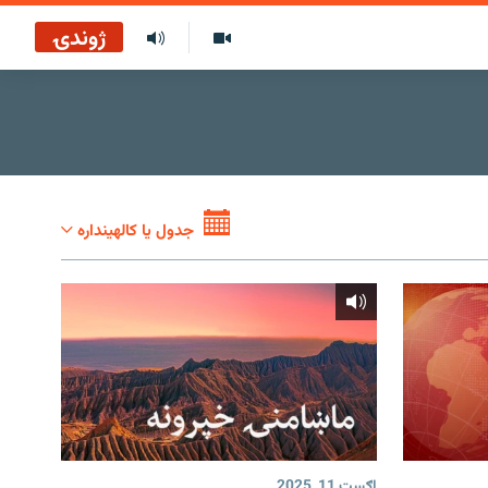
ژوندۍ
جدول یا کالهینداره
اګست 11, 2025