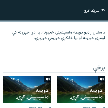
رشئ
۱۴ ساعته راډیويي خپرونې
شریک کړئ
Gandhara
موږ وڅارئ
د مشال راډیو دویمه ماسپښینۍ خپرونه. په دې خپرونه کې
لومړی خبرونه او بیا ځانګړې خپرونې خپرېږي.
د ازادې اروپا راډیو ټولې ووبپاڼې
برخې