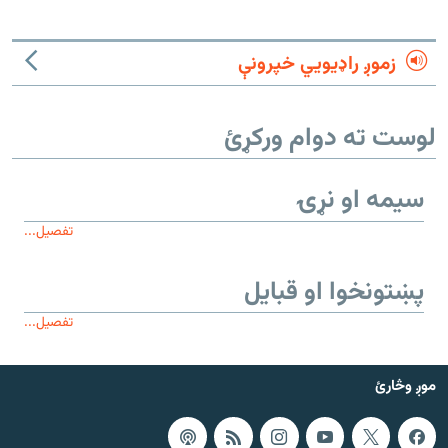
زموږ راډیويي خپرونې
لوست ته دوام ورکړئ
سیمه او نړۍ
تفصیل...
پښتونخوا او قبایل
تفصیل...
موږ وڅارئ