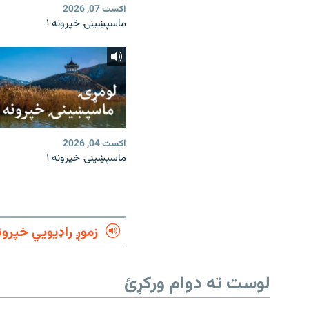
اګست 07, 2026
ماسپښينۍ خپرونه ۱
اګست 04, 2026
ماسپښينۍ خپرونه ۱
زموږ راډیويي خپرون
لوست ته دوام ورکړئ