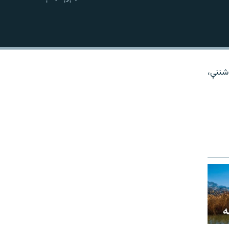
نښلول
شننې،