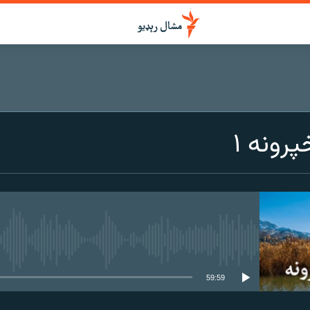
رونه ۱
هېڅ میډیايي سرچینه اوس نشته
59:59