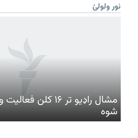
نور ولولئ
Gandhara
موږ وڅارئ
مشال راډیو تر ۱۶ کلن ف
شوه
د ازادې اروپا راډیو ټولې ووبپاڼې