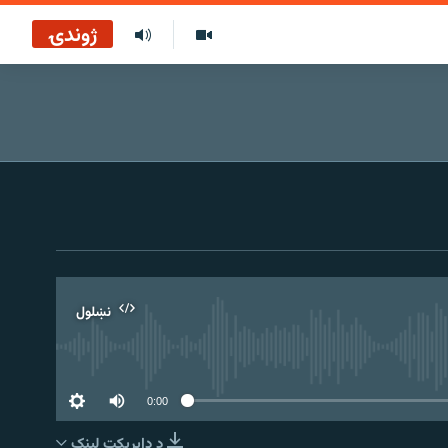
ژوندۍ
نښلول
0:00
د ډاېرېکټ لېنک