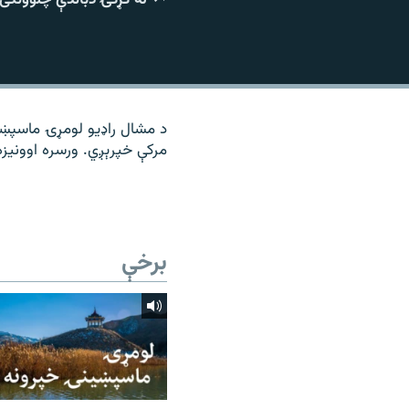
۱۴ ساعته راډیويي خپرونې
رشئ
د مشال راډیو لومړۍ ماسپښين
مرکې خپرېږي. ورسره اوونیز
برخې