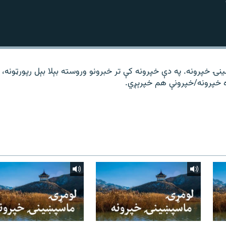
ۍ خپرونه. په دې خپرونه کې تر خبرونو وروسته بېلا بېل رپورټونه، 
ه خپرونه/خپرونې هم خپرېږي.