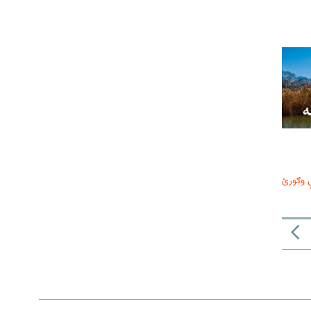
 وګورئ