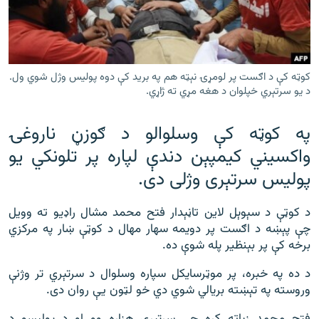
رشئ
۱۴ ساعته راډیويي خپرونې
Gandhara
کوټه کې د اګست پر لومړۍ نېټه هم په برید کې دوه پولیس وژل شوي ول.
موږ وڅارئ
د یو سرتېري خپلوان د هغه مړي ته ژاړي.
په کوټه کې وسلوالو د ګوزڼ ناروغۍ
واکسیني کیمپېن دندې لپاره پر تلونکي یو
د ازادې اروپا راډیو ټولې ووبپاڼې
پولیس سرتېری وژلی دی.
د کوټې د سېوېل لاین تاڼېدار فتح محمد مشال راډیو ته وویل
چې پېښه د اګست پر دویمه سهار مهال د کوټې ښار په مرکزي
برخه کې پر بېنظیر پله شوې ده.
د ده په خبره، پر موټرسایکل سپاره وسلوال د سرتېري تر وژنې
وروسته په تېښته بریالي شوي دي خو لټون یې روان دی.