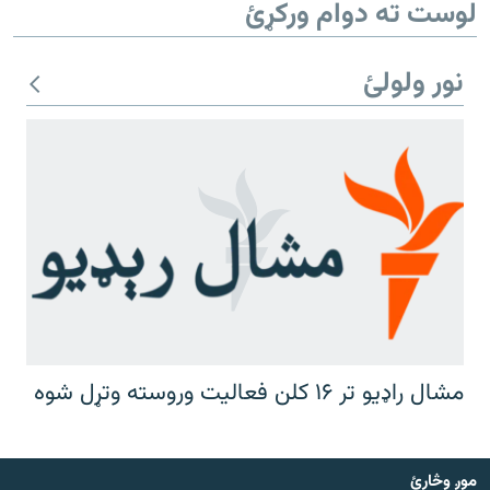
لوست ته دوام ورکړئ
نور ولولئ
مشال راډیو تر ۱۶ کلن فعالیت وروسته وتړل شوه
موږ وڅارئ