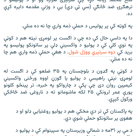
فتح محمد زیاته کړه چې سرتېری هزاره وو او د پولیسو د
ترهګرۍ ضد څانګې (سي ټي ډي) یې د وژنې مقدمه دایره کړې
ده.
په کوټه کې پر پولیس د حملې ذمه واري چا نه ده منلې.
دا په داسې حال کې ده چې د اګست پر لومړۍ نېټه هم د کوټې
په نوي کلي کې د پولیو د واکسیني ډلې پر ساتونکو پولیسو په
برید کې
دوه سرتېري ووژل شول
. د هغې حملې ذمه واري هم چا
نه ده منلې.
د کوټې په ګډون د بلوچستان په ۳۵ ضلعو کې د اګست له
لومړۍ نېټې راهیسې د پولیو یا ګوزڼ اووه ورځنی واکسیني
کیمپېن روان دی چې پکې د چارواکو په خبره، تر پینځو کلونو
پورې عمر لرونکي ۲۵ لکه ماشومانو ته د ناروغۍ ضد څاڅکي
ورکول کېږي.
په پاکستان کې تر دې مخکې هم د پولیو روغتیايي ډلو او د
هغوی پر ساتونکو حملې شوې دي.
د مې پر ۳۱مه د شمالي وزيرستان په سپينوام کې د پولیو د