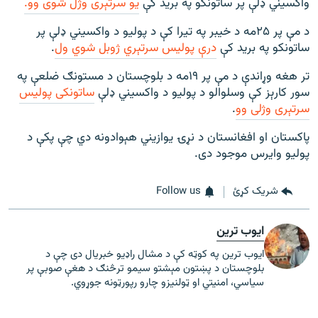
واکسیني ډلې پر ساتونکو په برید کې
يو سرتېری وژل شوی وو.
د مې پر ۲۵مه د خیبر په تیرا کې د پولیو د واکسیني ډلې پر
ساتونکو په برید کې
درې پولیس سرتېري ژوبل شوي ول
.
تر هغه وړاندې د مې پر ۱۹مه د بلوچستان د مستونګ ضلعې په
سور کارېز کې وسلوالو د پولیو د واکسیني ډلې
ساتونکی پولیس
سرتېری وژلی وو
.
پاکستان او افغانستان د نړۍ یوازیني هېوادونه دي چې پکې د
پولیو وایرس موجود دی.
شریک کړئ
Follow us
ایوب ترین
ایوب ترین په کوټه کې د مشال راډیو خبریال دی چې د
بلوچستان د پښتون مېشتو سیمو ترڅنګ د هغې صوبې پر
سیاسي، امنیتي او ټولنیزو چارو رپورټونه جوړوي.