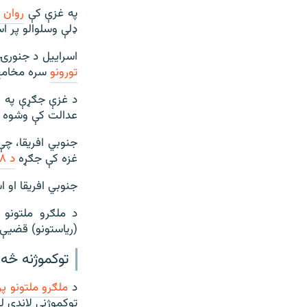
په غزې کې
روان 
ډلې وسلوالو پر اس
اسراییل د جنورۍ پر ۱۱مه د انصاف په نړیوال عدالت کې په غ
تورونو
سره مخامخ 
د غزې جګړې په اړ
عدالت کې وشوه چ
جنوبي افریقا، چ
غزه کې جګړه
د ۱۹۴۸ز کال د نسل وژنې د جرم د مخنیوي او سزا د کنوېنشن
جنوبي افریقا او 
د ملګرو ملتونو
(ریاستونو) قضیې 
توکموژنه څه 
د
ملګرو ملتونو پر
توکموژنې لاندې 