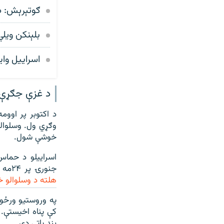
ګوتېرېش: د فلسطی
بلېنکن ويل
اسراییل واي
د غزې جګړې م
خوشې شول.
اسراییلو د حماس
جنورۍ پر ۲۴مه د غزې د جنوبي ښار خان یونس تر محاصرې یوه ورځ وروسته وویل چې
هلته د وسلوالو 
په وروستیو ورځو
کې پناه اخیستې. 
بند پاتې دي.