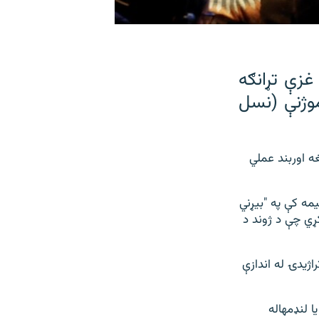
غزې تړانګه
وژنې (نسل
مه په خپل امر کې د هغه اوربند عملي
مه کې په "بیړني
ړي چې د ژوند د
ژیدۍ له اندازې
ا لنډمهاله