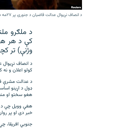
د انصاف نړیوال عدالت قاضیان د جنورۍ پر ۲۷مه د ابتدايي امر اعلانولو په غونډه کې ناست دي.
د ملګرو ملت
کې د هر هغ
وژنې) تر ک
کولو اعلان و نه 
د عدالت مشرې قاض
ډول د اړینو اساس
هغو سختو او منف
هغې وویل چې د ان
خبر دی او پر روا
جنوبي افریقا، چې