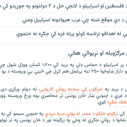
ن او اسراییلو د لانجې حل د ۲ دولتونو په جوړېدو کې دی
ي د دې موقع شته چې عرب هېوادونه اسراییل ومني
ي له اهدافو ترلاسه کولو پرته غزه کې جګړه نه ختموي
رګژوبله او نړیوالې هڅې
د اکتوبر پر اوومه پر اسراییلو د حماس ډلې په برید ک
وګړي ول. وسلوالو داراز شاوخوا ۲۵۰ تنه یرغمل هم کړل چې ځینې یې وروس
 د برید په
غبرګون کې سخته پوځي کاروايۍ
ته دوام ورکړی دی. 
خلاف جګړه
کوي.
 کې
زرګونو خلکو د مصر له پولې سره نېږدې
په جنوبي سیمو کې په ک
بلخوا د روانې جګړې له وجې په زرګونه نور د خان یونس په تر ټول