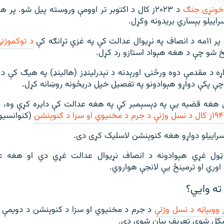
خونړی جنګ
د ۲۰۲۳ز کال د اکتوبر تر اوومې وروسته پیل شو. پ
راییلو بېساري بریدونه وکړل.
زې تړانګه کې
د توکموژنې
شو چې د هغه هېواد استازو رد کړل.
ه د مقدمې دوه ورځنۍ اورېدنه د نېدرلینډز (هالینډ) په هیګ کې د 
ې پکې دواړو هېوادونو په تفصیل خپل دریځونه روښانه کړل.
ې هغه قضیه یې په ډېسېمبر کې په هغه عدالت کې دایره کړې وه، 
(کنوانسیو
اسراییلو دواړو هغه کنوېنشن لاسلیک کړی دی.
 ټول غړي هېوادونه د انصاف نړیوال عدالت غړي دي او هغه عد
اوري او ترمینځ یې لانجې هواروي.
ته وايي؟
 ووبپاڼه د نسل وژنې
د جرم د مخنیوي او سزا د کنوېنشن د دویمې 
لیکل شوی تعریف بیان شوی دی.