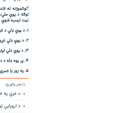
"توکموژنه له لا
توګه د یوې ملي،
نیت ترسره شوې 
۱. د یوې ډلې د غړو وژل
۲. د یوې ډلې غړو ته جدي بدني (جسماني) یا ذهني زیان رسول.
۳. د یوې ډلې لپاره قصداً د ژوند شرایط داسې برابرول چې موخه یې د هغې بشپړه یا جزوي تباهي وي.
۴. پر یوه ډله د داسې تدابیرو عملي کول چې موخه یې پکې د ماشومانو د زېږېدو مخنیوی وي.
۵. په زور یا جبري ډول د یوې ډلې د ماشومانو بل ګروپ یا ډلې ته لېږدول"
دا هم وګورئ:
د غزې په خ
د اروپايي ټ