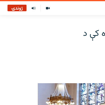
ژوندۍ
 کې د