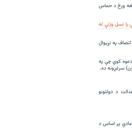
ر هغه ورځ د حماس
 یا نسل وژنې له
انصاف په نړیوال
دعوه کوي چې په
ن) سرغړونه ده.
الت د دولتونو
مادې پر اساس د