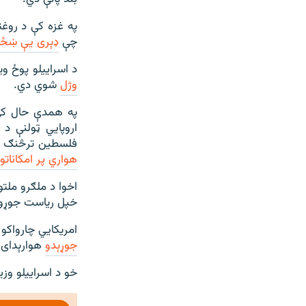
چې
ډېری یې ښځې
د اسراییلو پوځ و
وژل
شوي دي.
په همدې حال کې 
فلسطین ترڅنګ د 
هواري پر امکاناتو
اخوا د ملګرو مل
خپل ریاست جوړول
امریکايي چارواک
جوړېدو
هوارېدای
خو د اسراییلو وزی