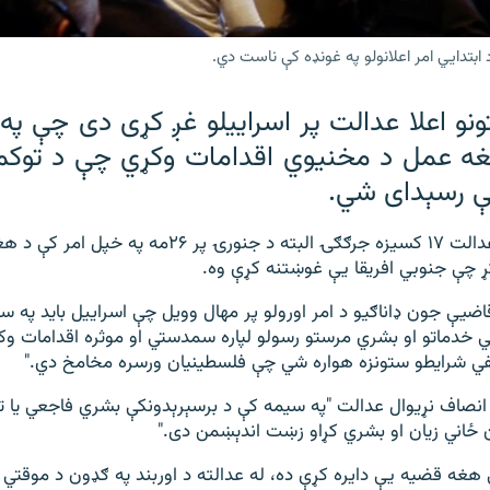
ونو اعلا عدالت پر اسراییلو غږ کړی دی چې په 
ه عمل د مخنیوي اقدامات وکړي چې د توکم
چې رسېدای شي.
د انصاف نړیوال عدالت ۱۷ کسیزه جرګګۍ البته د جنورۍ پر ۲۶
کړ چې جنوبي افریقا یې غوښتنه کړې وه.
یې جون ډاناګیو د امر اورولو پر مهال وویل چې اسراییل باید په سی
ي خدماتو او بشري مرستو رسولو لپاره سمدستي او موثره اقدامات وک
ي شرایطو ستونزه هواره شي چې فلسطینیان ورسره مخامخ دي."
صاف نړیوال عدالت "په سیمه کې د برسېرېدونکې بشري فاجعي یا ترا
ن ځاني زیان او بشري کړاو زښت اندېښمن دی."
 هغه قضیه یې دایره کړې ده، له عدالته د اوربند په ګډون د موقتي ی