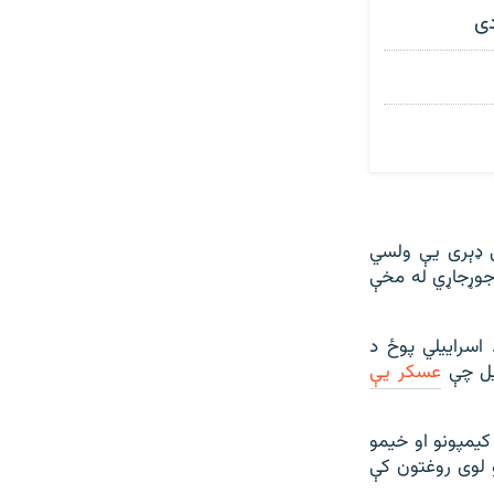
ې ۱،۲۰۰ کسان ووژل شول چې ډېری یې ولسي
ته د یو جوړجاړي له مخې
اسراییلي پوځ د
عسکر یې
یمپونو او خیمو
و لوی روغتون کې