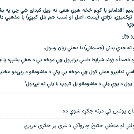
ندینیو اقداماتو یا کړنو څخه هرې هغې ته ویل کېدای شي چې په بش
 توکمیزې، نژادي (پښت، اصل او نسب هم بلل کېږي) یا مذهبي ډلې 
وي:
ان يونس کې درنه جګړه شوې ده
ولنې او منځني ختیځ چارواکي د غزې پر جګړې غږېږي