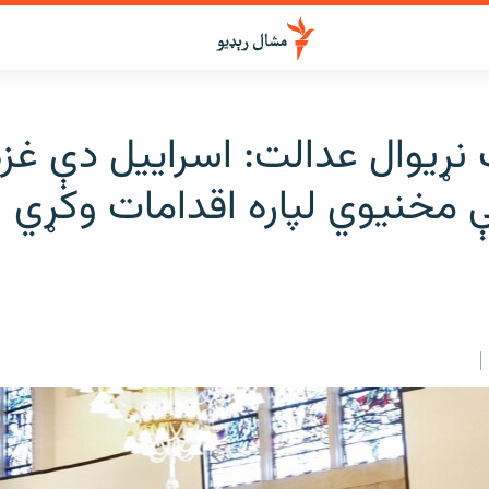
نړیوال عدالت: اسراییل دې غزه
 مخنیوي لپاره اقدامات وکړي