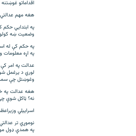
اقداماتو غوښتنه 
هغه مهم عدالتي ا
په ابتدايي حکم ک
وضعیت ښه کولو ل
په حکم کې له اسر
په اړه معلومات و
عدالت په امر کې 
لوري د یرغمل شو
وغوښتل چې سمدس
هغه عدالت په خپل
نه؟ ټاکل شوې چې
اسراییلي وزیراعظ
نوموړي تر عدالتي
په همدې ډول موږ 