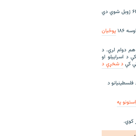
په غزه کې د روغتیا وزارت په وینا، تر اوسه یې تر ۲۶،۰۰۰ کسان وژلي او شاوخوا ۶۳،۰۰۰ ژوبل شوي دي
ه ۱۸۶
پوځیان
هم دوام لري. د
 وزیرانو د جنورۍ پر ۲۲مه په برسلز کې د اسراییلو او
کې کې
د شخړې د
فلسطینیانو د
استونو په
 کوي.