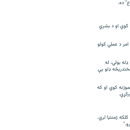
" ده.
 کوي او د بشري
مر د عملي کولو
له بولي، له
ختدریځه ډلو یې
موژنه کوي او که
رکړي.
لکه ژمنتیا لري.
و."