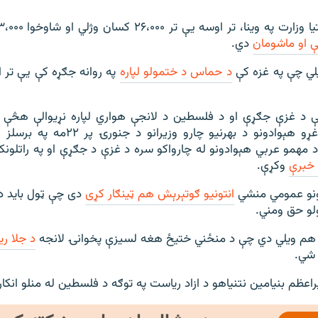
 او ماشومان
دي.
یلي چې په غزه کې
د حماس د ختمولو لپاره
په روانه جګړه کې یې تر اوس
د غزې جګړې او د فلسطین د لانجې هواري لپاره نړیوالې هڅې 
اروپايي ټولنې د غړو هېوادونو د بهرنیو چارو
مهمو عربي هېوادونو له چارواکو سره د غزې د جګړې او په راتلون
 خبرې
وکړې.
تونو عمومي منشي
انتونیو ګوتېرېش هم ټینګار کړی
دی چې ټول باید د 
و حق ومني.
و هم ویلي دي چې د منځني ختیځ هغه لسیزې پخوانۍ لانجه
د جلا ری
 شي.
راعظم بنیامین نتنیاهو د ازاد ریاست په توګه د فلسطین له منلو انکار