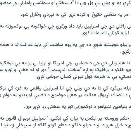
کړې وه او ویلي یې ول چې دا "د سختې او سملاسي پاملرنې وړ موضوع
مر په منځني ختیځ او ګرده نړۍ کې له نېږدې وڅارل شو.
ې راغلي دي چې اسراییل باید ډاډ ورکړي چې ځواکونه یې توکموژنه نه
پاره کوټلي اقدامات کوي.
اییلو غوښتنه شوې ده چې په یوه میاشت کې باید عدالت ته د هغه ا
رکړي.
دا هم ویلي دي چې د حماس، چې امریکا او اروپايي ټولنه یې ترهګره ډ
یو خلکو د برخلیک په اړه "سخت اندېښمن" دی او له هغې او نورو س
تي، بې له شرطه ټول نیولي کسان خوشې کړي.
ه پرېکړه کې دا نه دي ویلي چې ایا اسراییل واقعي په غزه کې توک
 د انصاف نړیوال عدالت پر هغې موضوع د قضیې اورېدنو ته دوام و
م بنیامین نتنیاهو د توکموژنې تور په سختۍ رد کړی دی.
 حکم وروسته پر اېکس په بیان کې لیکلي، "اسراییل نړیوال قانون ته ک
د خپل هېواد او د خپلو خلکو د دفاع کولو کلکه او سپېڅلې ژمنتیا لر