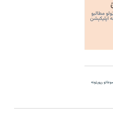
ولو مطالبو
ه اپليکېشن
وعاتو رپورټونه