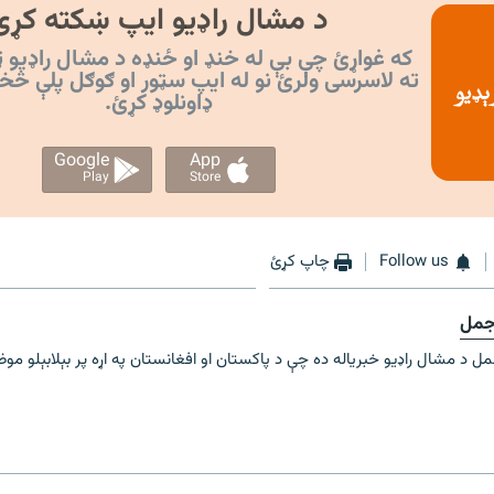
د مشال راډیو ایپ ښکته کړئ
که غواړئ چې بې له خنډ او ځنډه د مشال راډیو ټ
ته لاسرسی ولرئ نو له ایپ سټور او ګوګل پلې څخ
ډاونلوډ کړئ.
Google
App
Play
Store
Follow us
چاپ کړئ
جمل
ل د مشال راډیو خبریاله ده چې د پاکستان او افغانستان په اړه پر بېلابېلو موض