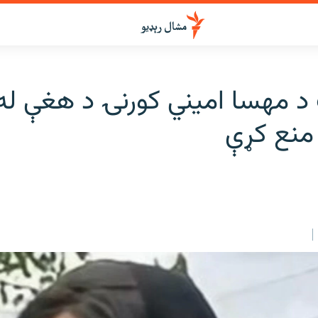
 مهسا امیني کورنۍ د هغې له 
 منع کړې