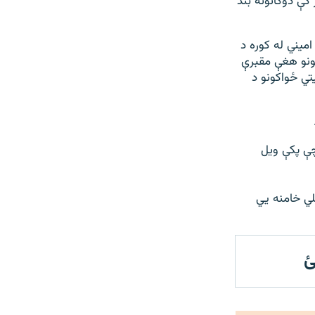
 کې لیدل شوي چې د سېپټېمبر پر ۱۶مه په سقز کې دوکانونه بند
بر له ۱۴مې راهیسې د مهسا امیني له کوره د
کونو هغې مقبرې
تي ځواکونو د
ې پکې ويل
له علي خامنه يي
ئ