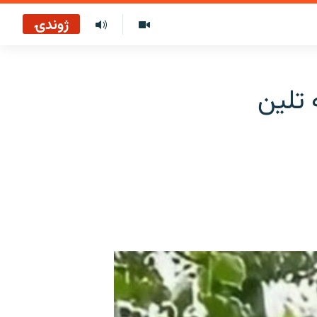
ژوندۍ
تلین