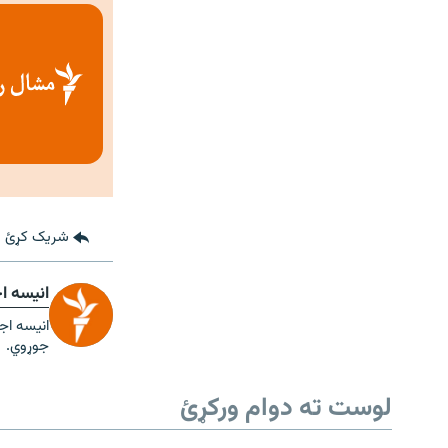
شریک کړئ
انیسه ا
انیسه اجم
جوړوي.
لوست ته دوام ورکړئ