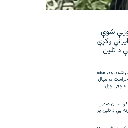
وژلې شوې
یراني وګړي
 د تلین
ې شوې وه. هغه
حراست پر مهال
له وجې وژل
راډيو ته ویلي چې د کردستان صوبې
ته یې د تلین پر