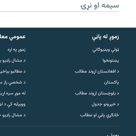
سیمه او نړۍ
زموږ له پاڼې
عمومي معل
ټولې ویډیوګانې
زموږ په اړه
پښتونخوا
د مشال راډيو ب
د افغانستان اړوند مطالب
د مطالبو بیاخپر
پاکستان
د شخصي راز سا
د بلوچستان اړوند مطالب
له موږ سره اړی
د خپرونو جدول
ووبپاڼه کې د ل
Gandhara
ځانګړې پاڼې او مطالب
د مشال راډیو 
موږ وڅارئ
رسنۍ