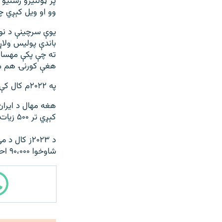
وو او ویل کېږي چ
باندې پولیس ولاړ
ته چې پکې مهسا ا
هغې کورنۍ هم مق
په ۲۰۲۲م کال کې د مهسا امیني له مړینې وروسته په ایران کې مظاهرې هم شوې وې.
هغه مهال د ايران
کېږي تر ۵۰۰ زیات کسان وژل شوي او ګڼ نور زخميان شوي ول.
شاوخوا ۹۰،۰۰۰ احتجاج کوونکي بخښلي دي.