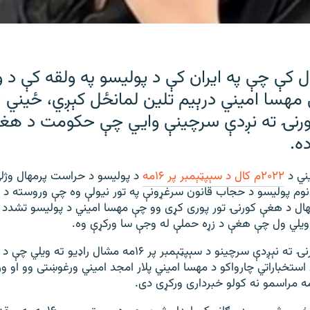
 کې چې په ایران کې د پولیسو په ولقه کې د 
مهسا امیني درېیم تلین لمانځل کېږي، ځیني ا
ورنۍ ته نږدې سرچینې وايي چې حکومت د هغې
ه.
۲۰۲۲م کال د سېپټېمبر پر ۱۶مه
د پولیسو د حراست پرمهال وژل
نوم پولیسو د حجاب قانون سرغړونې په تور نیولې وه چې وروسته د 
ال د هغې کورنۍ تور پوری کړی وو چې مهسا امیني د پولیسو تشدد 
یلي ول چې هغې د زړه حملې له وجې سا ورکړې وه.
د مهسا امیني کورنۍ ته نېږدې سرچینو د سېپټېمبر پر ۱۶مه مشال 
ستخباراتي چارواکو د مهسا امیني پلار امجد امیني ورغوښتی وو او ور
 مراسمو نه کولو خبرداری ورکړی دی.