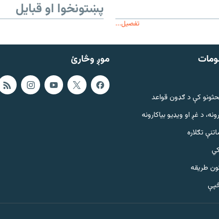
پښتونخوا او قبایل
تفصیل...
ومات
موږ وڅارئ
حثونو کې د ګډون قواعد
ونه، د غږ او ویډیو بیاکارونه
تنې تګلاره
کي
ټون طریقه
څپې