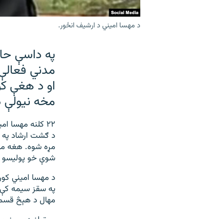
د مهسا امیني د ارشیف انځور.
په داسې حال
مدني فعالې 
او د هغې ک
مخه نیولې د
۲۲ کلنه مهسا امیني د
د ګشت ارشاد په 
مړه شوه. هغه مه
شوې خو پولیسو و
په سقز سیمه کې ا
مهال د هېڅ قسمه