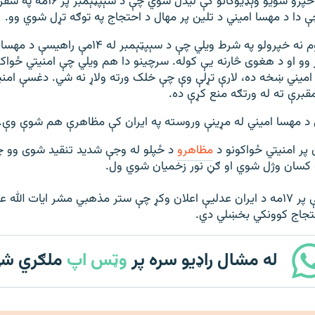
پر ټولنیزو رسنیو خپرو شویو وېډیوګانو
ې دا د مهسا امیني د تلین پر مهال د احتجاج په توګه تړل شوي وو.
یوې سرچینې د نوم نه خپرولو په شرط ویلي چې د سېپټېم
 وو او د هغوی څارنه یې کوله. سرچینو دا هم ویلي چې امنیتي ځوا
میني ښخه ده، لارې تړلې وې چې خلک ورته ولاړ نه شي. دغسې امنی
برې ته له ورتګه منع کړې ده.
 پر امنيتي ځواکونو د
مظاهرو
د ځپلو له وجې شديد تنقيد شوی وو چ
د ۲۰۲۳ز کال د مې پر ۱۷مه د ایران عدلیې اعلان وکړ چې ستر مذهبي مشر ایات ال
له مشال راډیو سره پر
وټس اپ
ملګري ش