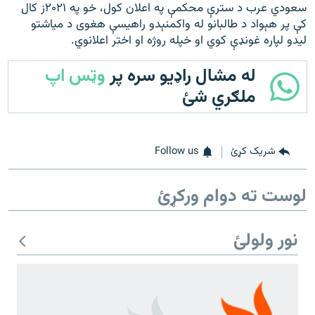
سعودي عرب د سترې محکمې په اعلان کول، خو په ۲۰۲۱ز کال
کې پر هېواد د طالبانو له واکمنېدو راهیسې هغوی د میاشتو
لیدو لپاره غونډې کوي او خپله روژه او اختر اعلانوي.
له مشال راډیو سره پر
وټس اپ
ملګري شئ
شریک کړئ
Follow us
لوست ته دوام ورکړئ
نور ولولئ