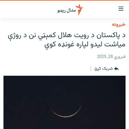
اسرسي
ای
خبرونه
کور
مومي
د پاکستان د رویت هلال کمېټي نن د روژې
اڼې
لنډ خبرونه
میاشت لیدو لپاره غونډه کوي
ا
وضوع
پښتونخوا او قبایل
ه
فبروري 28, 2025
بلوچستان
اړ
شریک کړئ
ئ
پاکستان
مومي
افغانستان
ا
ورپاڼې
نړۍ
ه
ځانګړې مرکې، شننې
اړ
ئ
انځور او ویډیو
ټون
ه
اوونیزې خپرونې