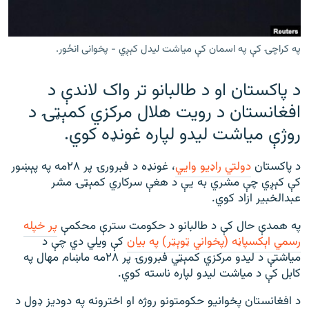
رشئ
۱۴ ساعته راډیويي خپرونې
Gandhara
په کراچۍ کې په اسمان کې میاشت لیدل کېږي - پخوانی انځور.
د پاکستان او د طالبانو تر واک لاندې د
موږ وڅارئ
افغانستان د رویت هلال مرکزي کمېټۍ د
روژې میاشت لیدو لپاره غونډه کوي.
د ازادې اروپا راډیو ټولې ووبپاڼې
د پاکستان
دولتي راډیو وايي
، غونډه د فبرورۍ پر ۲۸مه په پېښور
کې کېږي چې مشري به یې د هغې سرکاري کمېټۍ مشر
عبدالخبیر ازاد کوي.
په همدې حال کې د طالبانو د حکومت سترې محکمې
پر خپله
رسمي اېکسپاڼه (پخواني ټوېټر) په بیان
کې ویلي دي چې د
میاشتې د لیدو مرکزي کمېټي فبرورۍ پر ۲۸مه ماښام مهال په
کابل کې د میاشت لیدو لپاره ناسته کوي.
د افغانستان پخوانیو حکومتونو روژه او اخترونه په دودیز ډول د