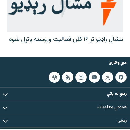
مشال راډیو تر ۱۶ کلن فعالیت وروسته وتړل شوه
موږ وڅارئ
زموږ له پاڼې
عمومي معلومات
رسنۍ