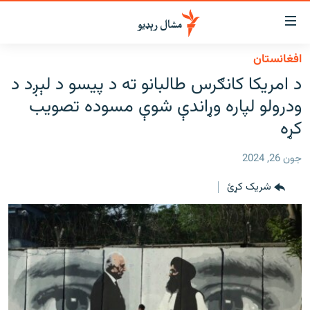
اسرسي
ای
افغانستان
کور
مومي
د امریکا کانګرس طالبانو ته د پیسو د لېږد د
اڼې
لنډ خبرونه
ودرولو لپاره وړاندې شوې مسوده تصویب
ا
وضوع
پښتونخوا او قبایل
کړه
ه
بلوچستان
اړ
جون 26, 2024
ئ
پاکستان
مومي
شریک کړئ
افغانستان
ا
ورپاڼې
نړۍ
ه
ځانګړې مرکې، شننې
اړ
ئ
انځور او ویډیو
ټون
ه
اوونیزې خپرونې