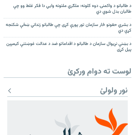
د طالبانو د واکمنۍ دوه کلونه: ملګري ملتونه وايي دا فکر غلط وو چې
طالبان بدل شوي دي
د بشري حقونو څار سازمان تور پورې کړی چې طالبانو زنداني ښځې شکنجه
کړې دي
د بښنې نړيوال سازمان د طالبانو د اقداماتو ضد د عدالت غوښتنې کیمپېن
پيل کړی
لوست ته دوام ورکړئ
نور ولولئ