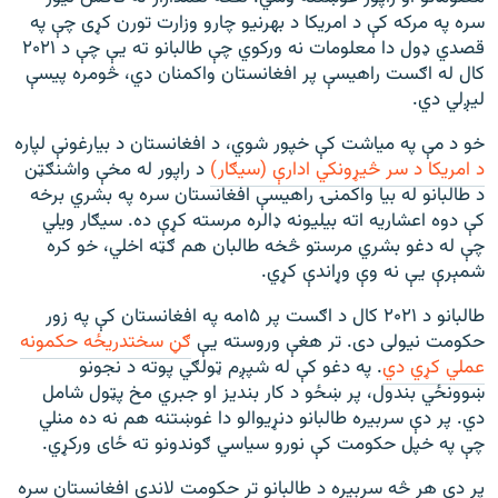
سره په مرکه کې د امریکا د بهرنیو چارو وزارت تورن کړی چې په
قصدي ډول دا معلومات نه ورکوي چې طالبانو ته یې چې د ۲۰۲۱
کال له اګست راهیسې پر افغانستان واکمنان دي، څومره پیسې
لیږلي دي.
خو د مې په مياشت کې خپور شوي، د افغانستان د بیارغونې لپاره
د امریکا د سر څيړونکي ادارې (سیګار)
د راپور له مخې واشنګټن
د طالبانو له بیا واکمنۍ راهیسې افغانستان سره په بشري برخه
کې دوه اعشاریه اته بیلیونه ډالره مرسته کړې ده. سیګار ویلي
چې له دغو بشري مرستو څخه طالبان هم ګټه اخلي، خو کره
شمېرې یې نه وې وړاندې کړي.
طالبانو د ۲۰۲۱ کال د اګست پر ۱۵مه په افغانستان کې په زور
حکومت نيولی دی. تر هغې وروسته یې
ګڼ سختدريځه حکمونه
عملي کړي دي
. په دغو کې له شپږم ټولګي پوته د نجونو
ښوونځي بندول، پر ښځو د کار بندیز او جبري مخ پټول شامل
دي. پر دې سربیره طالبانو دنړیوالو دا غوښتنه هم نه ده منلي
چې په خپل حکومت کې نورو سیاسي ګوندونو ته ځای ورکړي.
پر دې هر څه سربیره د طالبانو تر حکومت لاندې افغانستان سره