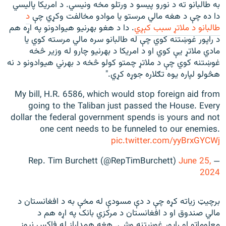
به طالبانو ته د نورو پیسو د ورتلو مخه ونیسي. د امریکا پالیسي
دا ده چې د هغه مالي مرستو یا موادو مخالفت وکړي چې
د
طالبانو د ملاتړ سبب کېږي
. دا د هغو بهرنیو هیوادونو په اړه هم
د راپور غوښتنه کوي چې له طالبانو سره مالي مرسته کوي یا
مادي ملاتړ يې کوي او د امريکا د بهرنیو چارو له وزیر څخه
غوښتنه کوي چې د ملاتړ چمتو کولو څخه د بهرني هیوادونو د نه
هڅولو لپاره یوه تګلاره جوړه کړي."
My bill, H.R. 6586, which would stop foreign aid from
going to the Taliban just passed the House. Every
dollar the federal government spends is yours and not
one cent needs to be funneled to our enemies.
pic.twitter.com/yyBrxGYCWj
June 25,
— Rep. Tim Burchett (@RepTimBurchett)
2024
برچيټ زیاته کړه چې د دې مسودې له مخې به د افغانستان د
مالي صندوق او د افغانستان د مرکزي بانک په اړه هم د
معلوماتو او راپور غوښتنه وشي. هغه همداراز له فاکس نيوز