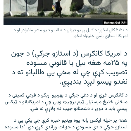
رشئ
۱۴ ساعته راډیويي خپرونې
Gandhara
د ۲۰۲۰ کال انځور: د کابل پر يو دیوال د طالبانو د يو مشر ملابرادر او د
امريکا استازي زلمي خلیلزاد انځور
موږ وڅارئ
د امریکا کانګرس (د استازو جرګې) د جون
په ۲۵مه هغه بیل یا قانوني مسوده
د ازادې اروپا راډیو ټولې ووبپاڼې
تصویب کړې چې له مخې یې طالبانو ته د
نغدو پیسو لېږد بندیږي.
د کانګرس غړي او د دغې جرګې د بهرنیو اړیکو د فرعي کمیټې د
منځني ختیځ مرستیال ټیم برچيټ ویلي چې د امریکایانو د ټیکس
پیسې باید د دوی د دښمنانو جیب ته ولاړې نه شي.
هغه پر خپله ایکس پاڼه یوه ویډیو خپره کړې چې پکې یې د
استازو جرګې د دې مسودې د جزیات وړاندې کړي دي. "دا مسوده