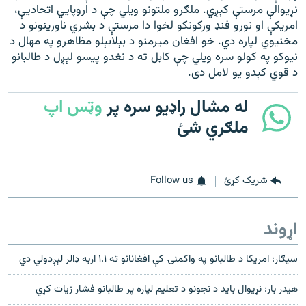
نړیوالې مرستې کېږي. ملګرو ملتونو ويلي چې د اروپايي اتحادیې،
امریکې او نورو فنډ ورکونکو لخوا دا مرستې د بشري ناورینونو د
مخنيوي لپاره دي. خو افغان میرمنو د بېلابېلو مظاهرو په مهال د
نيوکو په کولو سره ويلي چې کابل ته د نغدو پیسو لېږل د طالبانو
د قوي کېدو يو لامل دی.
له مشال راډیو سره پر
وټس اپ
ملګري شئ
شریک کړئ
Follow us
اړوند
سيګار: امريکا د طالبانو په واکمنۍ کې افغانانو ته ۱.۱ اربه ډالر لېږدولي دي
هیدر بار: نړيوال باید د نجونو د تعلیم لپاره پر طالبانو فشار زیات کړي