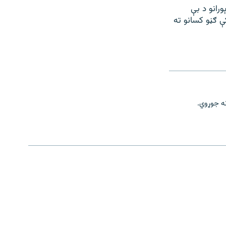
ورانو د بې
ې ګڼو کسانو ته
نه جوړوي.