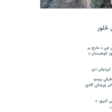
 څلور
یلي دي چې د مارچ پر
وز کوهستان د
لېږدولی دی.
فیکي پېښو
و مساپر وړونکي ګاډي
ې کېږي. د
.