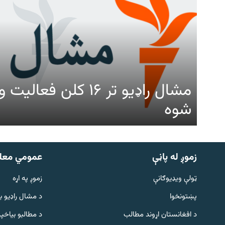
مشال راډیو تر ۱۶ کلن ف
شوه
زموږ له پاڼې
عمومي معل
ټولې ویډیوګانې
زموږ په اړه
پښتونخوا
د مشال راډيو ب
د افغانستان اړوند مطالب
د مطالبو بیاخپر