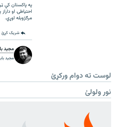
په پاکستان کې ټرا
احتیاطۍ او داراز
مرګژوبله اوړي.
شریک کړئ
مجید باب
مجید بابر
لوست ته دوام ورکړئ
نور ولولئ