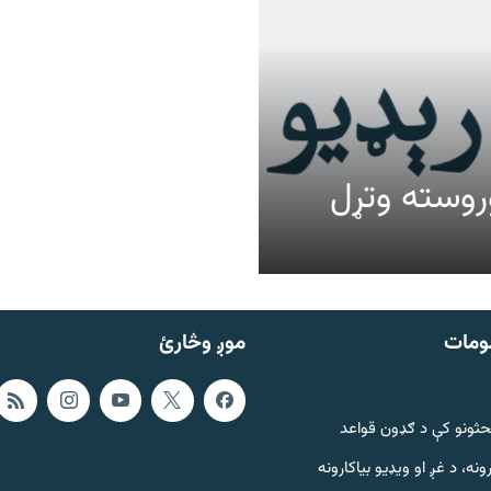
عالیت وروسته وتړل
ومات
موږ وڅارئ
حثونو کې د ګډون قواعد
ونه، د غږ او ویډیو بیاکارونه