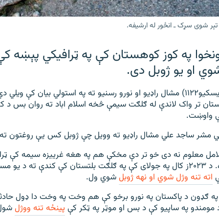
ېر شوی سړک ـ انځور له ارشیفه.
نخوا په کوز کوهستان کې په ټرافیکي پېښه کې
ي او یو ژوبل دی.
د ژغورنې ادارې (ریسکیو۱۱۲۲) مشال راډیو او نورو رسنیو ته په استولي بیان کې و
ستان تر واک لاندې له ګلګت سیمې څخه اسلام اباد ته روان بس د ک
ې واوښت.
ي مشر ساجد علي مشال راډیو ته وویل چې ژوبل کس یې روغتون ته 
لامل معلوم نه دی خو تر دې مخکې هم په هغه غرییزه سیمه کې ټرا
مرګژوبله اړولې ده. د ۲۰۲۳ز کال په جولای کې په ګلګت بلتستان کې کندې ته د ی
ې
اته تنه وژل شوي او نهه ژوبل
شوي ول.
په ګډون د پاکستان په نورو برخو کې هم وخت په وخت دا ډول حادث
پینځه تنه ووژل
شول