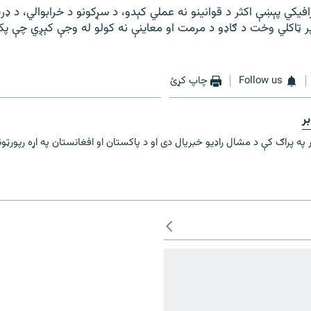
فیکي پېښې اکثر د قوانینو نه عملي کېدو، د سړکونو د خرابوالي، د ډرې
 پر ټاکلي وخت د ګاډو د مرمت او معاینې نه کولو له وجې کېږي چې پک
Follow us
چاپ کړئ
ر
 په پراګ کې د مشال راډیو خبریال دی او د پاکستان او افغانستان په اړه رپورټو