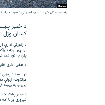
په کوهستان کې د غره په لمن کې د سیند د پاسه ت
د خیبر پښتو
کسان وژل شو
لومړۍ نېټه د پاک
پټن په تور کمر ک
د هغې ادارې ځاي
تر اوسه د پېښې 
پرېوتو په پېښه ک
د خیبر پښتونخوا 
فبرورۍ پر ۱۸مه د مومندو په ساپیو کې د بس او موټر په ټکر کې