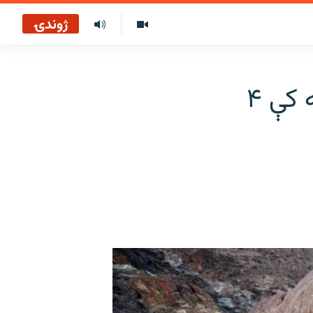
ژوندۍ
په کوز کوهستان کې د بس اوښتو پېښه کې ۴