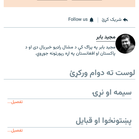
شریک کړئ
Follow us
مجید بابر
مجید بابر په پراګ کې د مشال راډیو خبریال دی او د
پاکستان او افغانستان په اړه رپورټونه جوړوي.
لوست ته دوام ورکړئ
سیمه او نړۍ
تفصیل...
پښتونخوا او قبایل
تفصیل...