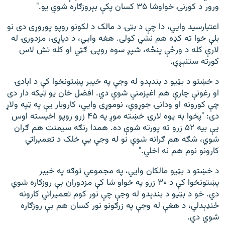
ورور د کورنۍ خواوشا ۳۵ کسان پکې بېروزګاره شوي یو."
اعتبارسید وايي، دا چې د بټۍ د مالک د لکونو روپو پوروړی دی نو
بلې خوا ته کډه هم نشي کولی. هغه وايي، د دیاړۍ، مزدورۍ له
لارې کله د ورځې پنځه، شپږ سوه روپۍ ګټي او کله تش لاس
کورته ستنېږي.
د خښتو د بټیو د بندېدو له وجې په خیبر پښتونخوا کې د ابادۍ
او رغونې چارې هم اغېزمنې شوې دي. افضل خان یو ټیکه دار دی
چې کورونه او ودانۍ جوړوي، نوموړی وايي، کاروبار یې په ټپه ولاړ
دی: "پخوا به یوه لارۍ خښته موږ په ۴۵ زرو روپو اخیسته اوس
یې بیه ۵۲ زرو ته پورته شوې ده. همدا رنګه سیمنټ هم ګران
شوي، شګه هم ګرانه شوې نو له وجې یې خلک د تعمیراتي
کارونو نوم هم نه اخلي."
د خښتو د بټیو مالکان وايي، په مجموعي توګه په خیبر
پښتونخوا کې د ۳۰ زرو په خواو شا کې مزدوران بې روزګاره شوي
دي. خو د بټیو د بندېدو له وجې چې نور کوم تعمیراتي کارونه
ځنډېدلي، د هغې له وجې په زرګونو نور کسان هم بې روزګاره
شوي دي.