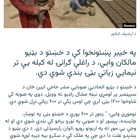
رشئ
۱۴ ساعته راډیويي خپرونې
Gandhara
د ارشیف انځور
موږ وڅارئ
په خیبر پښتونخوا کې د خښتو د بټیو
مالکان وايي، د راغلې ګرانۍ له کبله یې تر
د ازادې اروپا راډیو ټولې ووبپاڼې
نیمايي زیاتې بټۍ بندې شوې دي.
د خښتو د بټیو اتحادیې صوبايي مشر حاجي ایین خان د
سېپټمبر پر لومړۍ نېټه مشال راډیو ته وویل، دوی په صوبه کې
شاوخوا ۱۲۰۰ بټۍ لري چې اوس پکې تر ۶۰۰ زیاتې تړل شوې دي.
نوموړی وايي: " زموږ تر ۶۰۰ پورې د خښتو بټۍ په نوښار،
چارسده، پېښور او د صوبې په نورو برخو کې بندې شوې دي او له
وجې یې موږ ته په اربونو روپو تاوان رارسېدلی دی. د دې بټیو د
بندېدو علت دا دی چې په ملک کې د سکرو بیه ډېره لوړه شوې