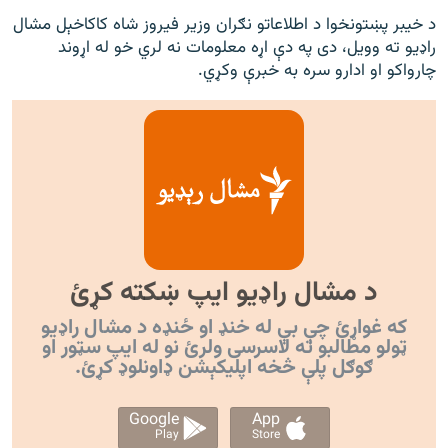
د خیبر پښتونخوا د اطلاعاتو نګران وزیر فیروز شاه کاکاخېل مشال
راډیو ته وویل، دی په دې اړه معلومات نه لري خو له اړوند
چارواکو او ادارو سره به خبرې وکړي.
د مشال راډیو ایپ ښکته کړئ
که غواړئ چې بې له خنډ او ځنډه د مشال راډیو
ټولو مطالبو ته لاسرسی ولرئ نو له ایپ سټور او
ګوګل پلې څخه اپليکېشن ډاونلوډ کړئ.
Google
App
Play
Store