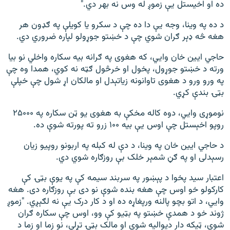
ده او اخیستل یې زموږ له وس نه بهر دي."
د ده په وینا، وجه یې دا ده چې د سکرو یا کویلې په ګډون هر
هغه څه ډېر ګران شوي چې د خښتو جوړولو لپاره ضروري دي.
حاجي ایین خان وايي، که هغوی په ګرانه بیه سکاره واخلي نو بیا
ورته د خښتو جوړول، پخول او خرڅول ګټه نه کوي، همدا وه چې
په ورو ورو د هغوی تاوانونه زیاتېدل او مالکان اړ شول چې خپلې
بټۍ بندې کړي.
نوموړی وايي، دوه کاله مخکې به هغوی یو ټن سکاره په ۲۵۰۰۰
روپو اخېستل چې اوس یې بیه ۱۰۰ زرو ته پورته شوې ده.
د حاجي ایین خان په وینا، د دې له کبله په اربونو روپيو زیان
رسېدلی او په ګڼ شمېر خلک بې روزګاره شوي دي.
اعتبار سید پخوا د پېښور په سربند سیمه کې په یوې بټۍ کې
کارکولو خو اوس چې هغه بنده شوې نو دی بې روزګاره دی. هغه
وايي، د اتو بچو پالنه ورپغاړه ده او د کار درک یې نه لګېږي. "زموږ
ژوند خو د همدې خښتو په بټیو کې وو، اوس چې سکاره ګران
شوي، ټیکه دار دیوالیه شوی او مالک بټۍ تړلې، نو زما او زما د