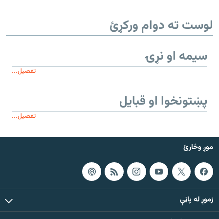
لوست ته دوام ورکړئ
سیمه او نړۍ
تفصیل...
پښتونخوا او قبایل
تفصیل...
موږ وڅارئ
زموږ له پاڼې