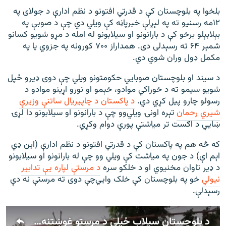
بلخوا په بلوچستان کې د قدرتي افتونو د نظم ادارې د جولای په
۱۲مه رسنيو ته په لېږلې خبرپاڼه کې ويلي دي چې د صوبې په
بېلابېلو برخو کې د بارانونو او سیلابونو له امله د مړو شویو کسانو
شمېر ۶۴ ته رسېدلی دی. همداراز ۷۰۰ کورونه په جزوي يا په
مکمل ډول وران شوي دي.
د سیند او بلوچستان صوبايي حکومتونو ويلي‌ چې دوی ډيرو ځپل
شويو سیمو ته د خوراکي موادو، خېمو او نورو اړينو موادو د
رسولو چارو پيل کړي دي.
د پاکستان د چاپيريال ساتنې وزیرې
شيري رحمان
تېره اونۍ ويلي‌وو چې د بارانونو او سیلابونو دا لړۍ
ښايي د اګست تر میاشتې پورې دوام وکړي.
که څه هم په پاکستان کې د قدرتي افتونو د نظم ادارې (اين ډي
اېم اې) د جون په میاشت کې ويلي وو چې له بارانونو او سیلابونو
د ډير تاوان مخنيوي او د خلکو سره
د مرستې لپاره یې تدابیر
نيولي
خو په بلوچستان کې خلک وايي‌چې دوی ته مرستې نه دې
رسېدلې.
د بلوچستان سيلاب ځپلي د مرستو غوښتنه کوي