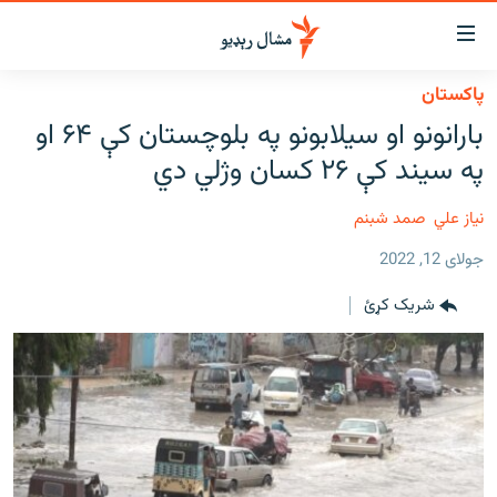
اسرسي
ای
پاکستان
کور
مومي
بارانونو او سیلابونو په بلوچستان کې ۶۴ او
اڼې
لنډ خبرونه
په سيند کې ۲۶ کسان وژلي دي
ا
وضوع
پښتونخوا او قبایل
ه
نیاز علي
صمد شبنم
بلوچستان
اړ
جولای 12, 2022
ئ
پاکستان
مومي
شریک کړئ
افغانستان
ا
ورپاڼې
نړۍ
ه
ځانګړې مرکې، شننې
اړ
ئ
انځور او ویډیو
ټون
ه
اوونیزې خپرونې