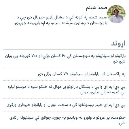
صمد شبنم
صمد شبنم په کوټه کې د مشال راډیو خبریال دی چې د
بلوچستان د پښتون مېشته سیمو په اړه راپورونه جوړوي.
اړوند
بارانونو او سیلابونو په بلوچستان کې ۶۰ کسان وژلي او ۷۰۰ کورونه یې وران
کړي دي
په پاکستان کې بارانونو او سیلابونو ۷۷ کسان وژلي دي
پي ډي اېم اې وايي د پشکال بارانونو پر مهال له خلکو سره د مرستو لپاره
يې غيرمعمولي تيارۍ نيولي
پي ډي اېم اې خیبر پښتونخوا کې د سخت توپان او بارانونو خبرداری ورکړی
حکومت: پر غرونو د واورو له ویلېدو په جون، جولای کې سېلابونه راتلای
شي