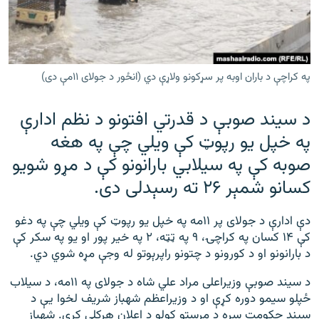
رشئ
۱۴ ساعته راډیويي خپرونې
Gandhara
په کراچې د باران اوبه پر سړکونو ولاړې دي (انځور د جولای ۱۱مې دی)
موږ وڅارئ
د سیند صوبې د قدرتي افتونو د نظم ادارې
په خپل یو رپوټ کې ویلي چې په هغه
د ازادې اروپا راډیو ټولې ووبپاڼې
صوبه کې په سیلابي بارانونو کې د مړو شویو
کسانو شمېر ۲۶ ته رسېدلی دی.
دې ادارې د جولای پر ۱۱مه په خپل یو رپوټ کې ویلي چې په دغو
کې ۱۴ کسان په کراچۍ، ۹ په ټټه، ۲ په خیر پور او یو په سکر کې
د بارانونو او د کورونو د چتونو راپرېوتو له وجې مړه شوي دي.
د سیند صوبې وزیراعلی مراد علي شاه د جولای په ۱۱مه، د سیلاب
ځپلو سیمو دوره کړې او د وزیراعظم شهباز شریف لخوا یې د
سیند حکومت سره د مرستو کولو د اعلان هرکلی کړی. شهباز