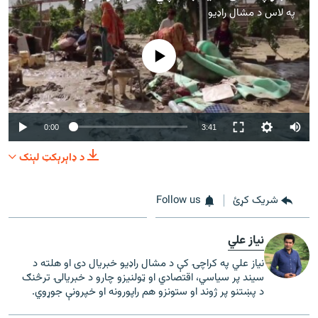
په لاس د
مشال راډیو
هېڅ میډیايي سرچینه اوس نشته
Auto
0:00
3:41
240p
د ډاېرېکټ لېنک
360p
شریک کړئ
Follow us
480p
360p
240p
Auto
480p
720p
1080p
720p
نیاز علي
1080p
نیاز علي په کراچۍ کې د مشال راډیو خبریال دی او هلته د
سیند پر سیاسي، اقتصادي او ټولنیزو چارو د خبریالۍ ترڅنګ
د پښتنو پر ژوند او ستونزو هم راپورونه او خپرونې جوړوي.