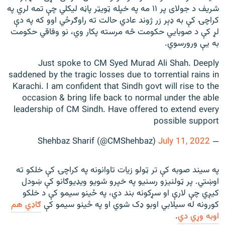
شریف د جولای پر ۱۱ مه په خپله ټویټر پاڼه لیکلي چې تمه لري په
کراچۍ کې به ډېر زر ژوند عادي حالت ته راوګرځي اوو که په دې
لړ کې د صوبايي حکومت څه مرسته پکار وي، نو وفاقي حکومت
به یې ورورسوي.
Just spoke to CM Syed Murad Ali Shah. Deeply
saddened by the tragic losses due to torrential rains in
Karachi. I am confident that Sindh govt will rise to the
occasion & bring life back to normal under the able
leadership of CM Sindh. Have offered to extend every
possible support
July 11, 2022
— Shehbaz Sharif (@CMShehbaz)
په سیند صوبه کې تر ټولو زیات تاوانونه په کراچۍ کې خلکو ته
اوښتي. پر ټولنیزو رسنیو په خپرو شویو ویډیوګانو کې ښودل
کیږي چې لارې او سړکونه بند دي، په ځینو سیمو کې د خلکو
کورونه له سیلابي اوبو ډک شوي او په ځینو سیمو کې
ګاډي هم
اوبه وړي دي
.