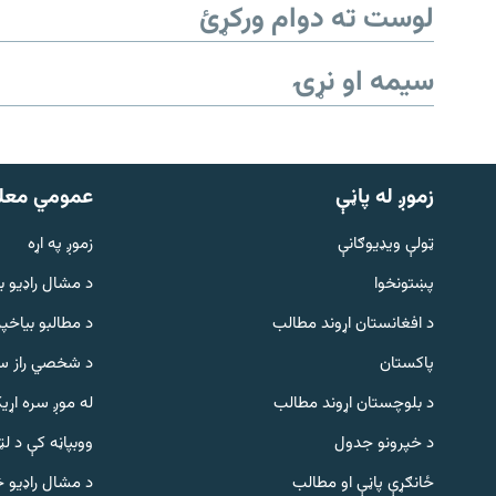
لوست ته دوام ورکړئ
سیمه او نړۍ
زموږ له پاڼې
عمومي معل
ټولې ویډیوګانې
زموږ په اړه
پښتونخوا
د مشال راډيو ب
د افغانستان اړوند مطالب
د مطالبو بیاخپر
پاکستان
د شخصي راز سا
د بلوچستان اړوند مطالب
له موږ سره اړی
د خپرونو جدول
ووبپاڼه کې د ل
Gandhara
ځانګړې پاڼې او مطالب
د مشال راډیو 