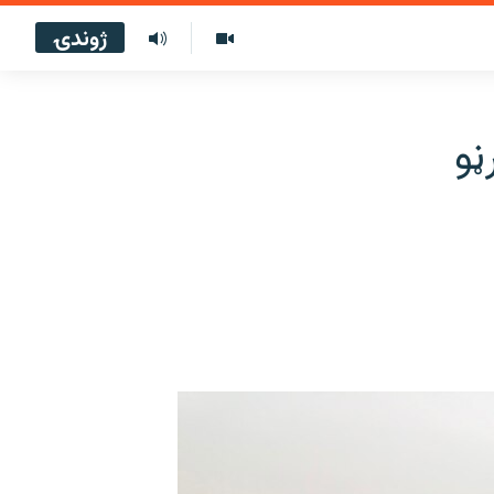
ژوندۍ
ڼو