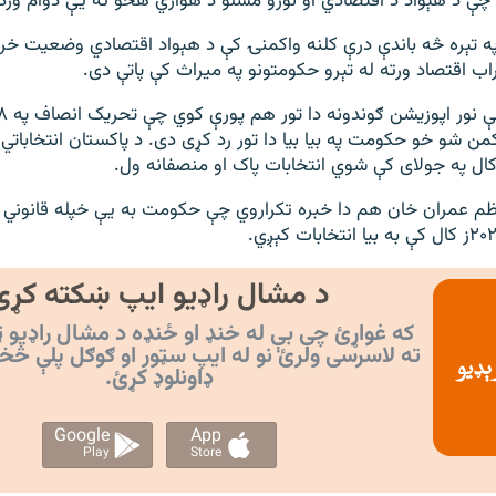
دي چې د هېواد د اقتصادي او نورو مسلو د هواري هڅو ته یې دوام ورک
ه تېره څه باندې درې کلنه واکمنۍ کې د هېواد اقتصادي وضعیت خ
 اقتصاد ورته له تېرو حکومتونو په میراث کې پاتې دی.
کمن شو خو حکومت په بیا بیا دا تور رد کړی دی. د پاکستان انتخابا
ل په جولای کې شوي انتخابات پاک او منصفانه ول.
ظم عمران خان هم دا خبره تکراروي چې حکومت به یې خپله قانوني پ
د مشال راډیو ایپ ښکته کړئ
که غواړئ چې بې له خنډ او ځنډه د مشال راډیو ټ
ته لاسرسی ولرئ نو له ایپ سټور او ګوګل پلې څخ
ډاونلوډ کړئ.
Google
App
Play
Store