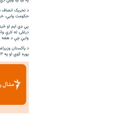
په بیا بیا ویلي 
د تحریک انصاف پ
حکومت وايي، خراب
درغلۍ له لارې وا
وايي چې د هغه کا
د پاکستان وزیراع
پوره کوي او په ۲۰۲۳ز کال کې به بیا انتخابات کېږي.