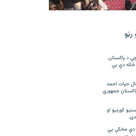
رڼو
ګ مخکښه مشرانو د فبرورۍ پر ۱۵مه وویل چې د پاکستان
 ځکه دې بې
ال حیات احمد
نو پاکستان جمهوري
یو کورنیو او
دی.
ر دې مخکې یې