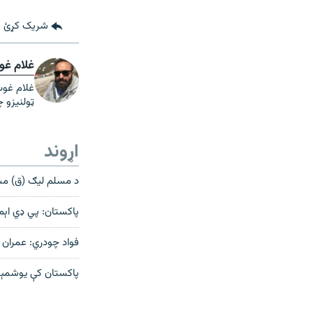
شریک کړئ
غلام غو
غلام غوث
ټولنیزو چ
اړوند
د مسلم ليګ (ق) مشر
پاکستان: پي ډي اېم
فواد چودري: عمران 
پاکستان کې يوشمېر 