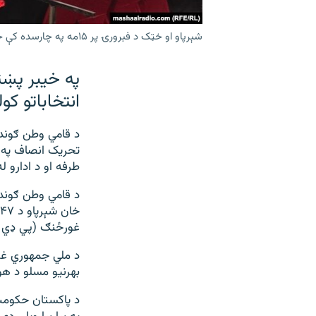
شېرپاو او خټک د فبرورۍ پر ۱۵مه په چارسده کې جلسې ته په وینا کې د رڼو ټاکنو غوښتنه وکړه.
په خیبر پښتو
انتخاباتو کو
تحریک انصاف په 
طرفه او د ادارو ل
د قامي وطن ګوند
غورځنګ (پي ډي اې
د ملي جمهوري غو
بهرنیو مسلو د هو
د پاکستان حکومت