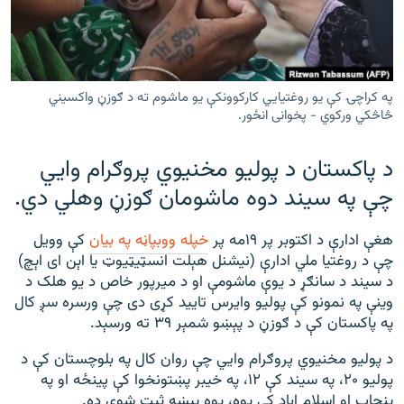
رشئ
۱۴ ساعته راډیويي خپرونې
Gandhara
په کراچۍ کې یو روغتیايي کارکوونکې یو ماشوم ته د ګوزڼ واکسیني
موږ وڅارئ
څاڅکي ورکوي - پخوانی انځور.
د پاکستان د پولیو مخنیوي پروګرام وايي
چې په سیند دوه ماشومان ګوزڼ وهلي دي.
د ازادې اروپا راډیو ټولې ووبپاڼې
هغې ادارې د اکتوبر پر ۱۹مه پر
خپله ووبپاڼه په بیان
کې وویل
چې د روغتیا ملي ادارې (نیشنل هېلت انسټيټیوټ یا اېن ای اېچ)
د سیند د سانګړ د یوې ماشومې او د میرپور خاص د یو هلک د
وینې په نمونو کې پولیو وایرس تایید کړی دی چې ورسره سږ کال
په پاکستان کې د ګوزڼ د پېښو شمېر ۳۹ ته ورسېد.
د پولیو مخنیوي پروګرام وايي چې روان کال په بلوچستان کې د
پولیو ۲۰، په سیند کې ۱۲، په خیبر پښتونخوا کې پینځه او په
پنجاب او اسلام اباد کې یوه، یوه پېښه ثبت شوې ده.