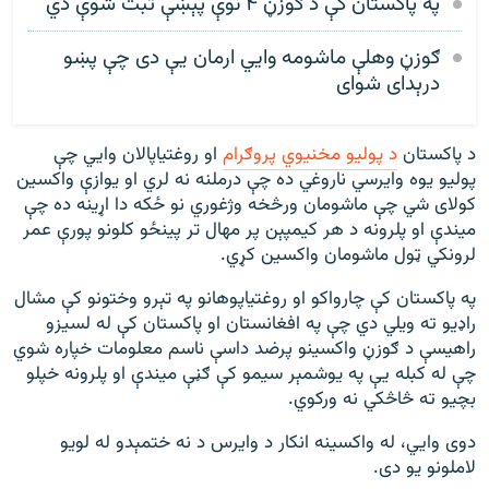
په پاکستان کې د ګوزڼ ۴ نوې پېښې ثبت شوې دي
ګوزڼ وهلې ماشومه وايي ارمان یې دی چې پښو
درېدای شوای
د پاکستان
د پولیو مخنیوي پروګرام
او روغتیاپالان وايي چې
پوليو يوه وايرسي ناروغي ده چې درملنه نه ‌لري او يوازې واکسين
کولاى شي چې ماشومان ورڅخه وژغوري نو ځکه دا اړینه ده چې
میندې او پلرونه د هر کیمپېن پر مهال تر پینځو کلونو پورې عمر
لرونکي ټول ماشومان واکسین کړي.
په پاکستان کې چارواکو او روغتیاپوهانو په تېرو وختونو کې مشال
راډیو ته ویلي دي چې په افغانستان او پاکستان کې له لسیزو
راهیسې د ګوزڼ واکسینو پرضد داسې ناسم معلومات خپاره شوي
چې له کبله یې په یوشمېر سیمو کې ګڼې میندې او پلرونه خپلو
بچیو ته څاڅکي نه ورکوي.
دوی وايي، له واکسینه انکار د وایرس د نه ختمېدو له لویو
لاملونو یو دی.