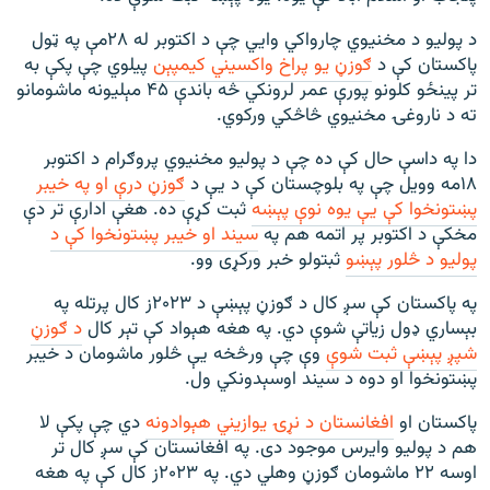
د پوليو د مخنيوي چارواکي وايي چې د اکتوبر له ۲۸مې په ټول
پاکستان کې د
ګوزڼ یو پراخ واکسیني کيمپېن
پيلوي چې پکې به
تر پینځو کلونو پورې عمر لرونکي څه باندې ۴۵ مېلیونه ماشومانو
ته د ناروغۍ مخنیوي څاڅکي ورکوي.
دا په داسې حال کې ده چې د پولیو مخنیوي پروګرام د اکتوبر
۱۸مه وویل چې په بلوچستان کې د یې د
ګوزڼ درې او په خیبر
پښتونخوا کې یې یوه نوې پېښه
ثبت کړې ده. هغې ادارې تر دې
مخکې د اکتوبر پر اتمه هم په
سیند او خیبر پښتونخوا کې د
پولیو د څلور پېښو
ثبتولو خبر ورکړی وو.
په پاکستان کې سږ کال د ګوزڼ پېښې د ۲۰۲۳ز کال پرتله په
بېساري ډول زیاتې شوې دي. په هغه هېواد کې تېر کال
د ګوزڼ
شپږ پېښې ثبت شوې
وې چې ورڅخه یې څلور ماشومان د خیبر
پښتونخوا او دوه د سیند اوسېدونکي ول.
پاکستان او
افغانستان د نړۍ یوازیني هېوادونه
دي چې پکې لا
هم د پولیو وایرس موجود دی. په افغانستان کې سږ کال تر
اوسه ۲۲ ماشومان ګوزڼ وهلي دي. په ۲۰۲۳ز کال کې په هغه