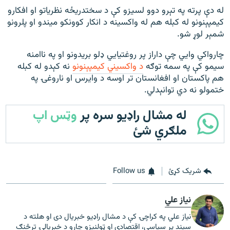
له دې پرته په تېرو دوو لسیزو کې د سختدریځه نظریاتو او افکارو
کیمپېنونو له کبله هم له واکسینه د انکار کوونکو میندو او پلرونو
شمېر لوړ شو.
چارواکي وايي چې داراز پر روغتیايي ډلو بریدونو او په ناامنه
سیمو کې په سمه توګه
د واکسیني کیمپېنونو
نه کېدو له کبله
هم پاکستان او افغانستان تر اوسه د وایرس او ناروغۍ په
ختمولو نه دي توانېدلي.
له مشال راډیو سره پر
وټس اپ
ملګري شئ
شریک کړئ
Follow us
نیاز علي
نیاز علي په کراچۍ کې د مشال راډیو خبریال دی او هلته د
سیند پر سیاسي، اقتصادي او ټولنیزو چارو د خبریالۍ ترڅنګ