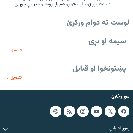
د پښتنو پر ژوند او ستونزو هم راپورونه او خپرونې جوړوي.
لوست ته دوام ورکړئ
سیمه او نړۍ
تفصیل...
پښتونخوا او قبایل
تفصیل...
موږ وڅارئ
زموږ له پاڼې