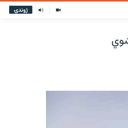
ژوندۍ
۲ تښتول شوي