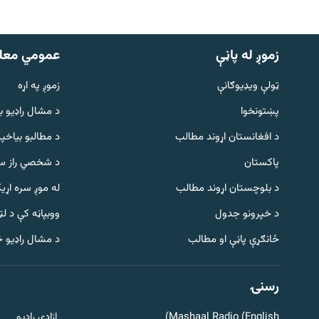
زموږ له پاڼې
عمومي معل
ټولې ویډیوګانې
زموږ په اړه
پښتونخوا
د مشال راډيو ب
د افغانستان اړوند مطالب
د مطالبو بیاخپر
پاکستان
د شخصي راز سا
د بلوچستان اړوند مطالب
له موږ سره اړی
د خپرونو جدول
ووبپاڼه کې د ل
Gandhara
ځانګړې پاڼې او مطالب
د مشال راډیو 
موږ وڅارئ
رسنۍ
Mashaal Radio (English)
ازادي راډیو