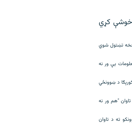
زده کوونکي یې خوشې کړي
 څخه تښتول شوي
 خو نور معلومات یې ور نه
کورېګا د ښوونځي
تاوان "هم ور نه
نکو ته د تاوان