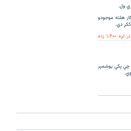
ار هلته موجودو
ککړ دي.
لږ تر لږه ۱،۴۰۰ زده
ي چې پکې یوشمېر
وي.