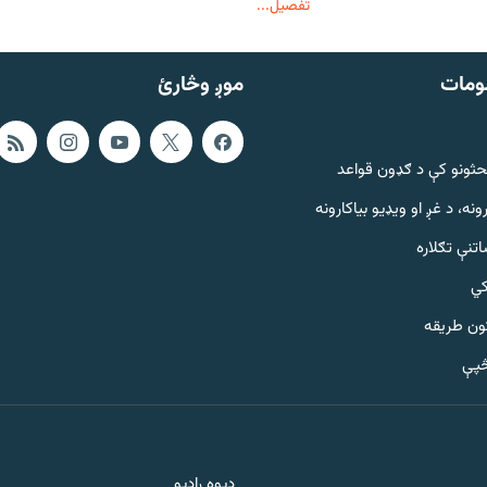
تفصیل...
ومات
موږ وڅارئ
حثونو کې د ګډون قواعد
ونه، د غږ او ویډیو بیاکارونه
تنې تګلاره
کي
ټون طریقه
څپې
ډیوه راډیو