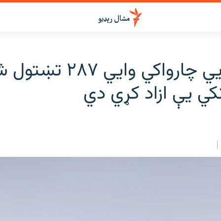
نایجېریايي چارواکي وايي ۸۷
کي یې ازاد کړي دي