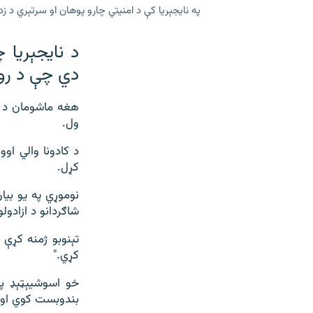
په نایجېریا کې د امنیتي چارو پوهان او سرتېري د ز
دي چې د رو
هغه ماشومان د م
ول.
کړل.
نوموړي په یو بیا
شاګردانو د ازادول
تېنوبو ژمنه کړې 
کړي."
خو اسوشيېټېډ پر
بندوبست کوي او د 