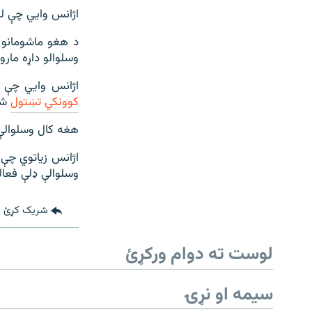
اژانس وايي چې له تښتول شویو 
د هغو ماشومانو 
وسلوالو داړه مارو
اژانس وايي چې له ۲۰۱۴ز کال راهیسې په هغه افریقايي هېواد ک
کوونکي تښتول
شو
هغه کال وسلوالې
اژانس زیاتوي چې 
وسلوالې ډلې فعال
شریک کړئ
لوست ته دوام ورکړئ
سیمه او نړۍ