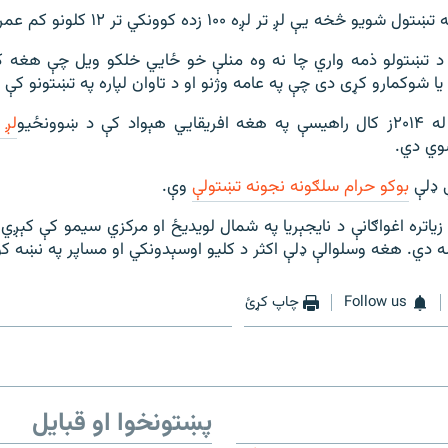
څخه یې لږ تر لږه ۱۰۰ زده کوونکي تر ۱۲ کلونو کم عمري ول.
د تښتولو ذمه واري چا نه وه منلې خو ځايي خلکو ویل چې هغه ک
 یا شوکمارو کړی دی چې په عامه وژنو او د تاوان لپاره په تښتونو کې 
ې د ښوونځیو
ي دي.
 ډلې
بوکو حرام سلګونه نجونه تښتولې
وې.
زیاتره اغواګانې د نایجېریا په شمال لویدیځ او مرکزي سیمو کې کېږ
ه دي. هغه وسلوالې ډلې اکثر د کلیو اوسېدونکي او مساپر په نښه ک
Follow us
چاپ کړئ
پښتونخوا او قبایل