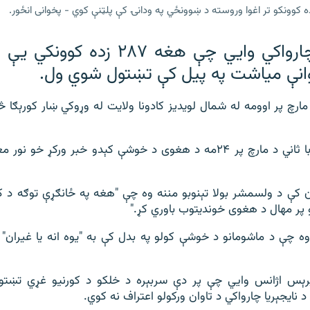
ده کوونکو تر اغوا وروسته د ښوونځي په ودانۍ کې پلټنې کوي - پخوانی انځور.
د نایجېریا چارواکي وايي چې هغه ۲۸۷ 
انې میاشت په پیل کې تښتول شوي ول.
ارچ پر اوومه له شمال لویدیز کادونا ولایت له وړوکي ښار کورېګا
د کادونا والي اووبا ثاني د مارچ پر ۲۴مه د هغوی د خوشې کېدو خبر ورکړ
ن کې د ولسمشر بولا تېنوبو مننه وه چې "هغه په ځانګړې توګه د 
و پر مهال د هغوی خوندیتوب باوري کړ."
وه چې د ماشومانو د خوشې کولو په بدل کې به "یوه انه یا غیران" 
ېس اژانس وايي چې پر دې سربېره د خلکو د کورنیو غړي تښتوو
نایجېریا چارواکي د تاوان ورکولو اعتراف نه کوي.