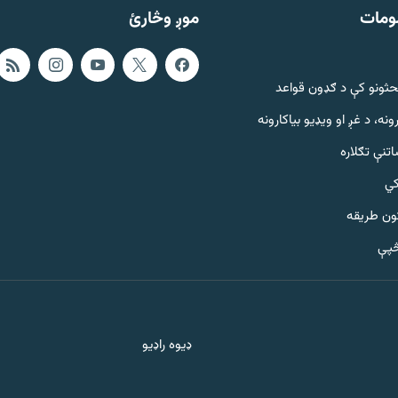
ومات
موږ وڅارئ
حثونو کې د ګډون قواعد
ونه، د غږ او ویډیو بیاکارونه
تنې تګلاره
کي
ټون طریقه
څپې
ډیوه راډیو