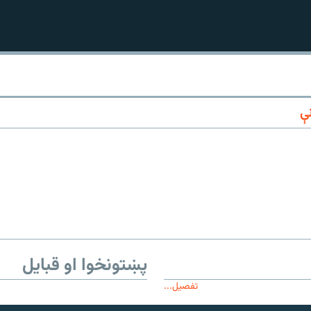
360p
240p
Auto
ې
1080p
720p
پښتونخوا او قبایل
تفصیل...