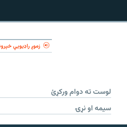
1080p
زموږ راډیويي خپرون
لوست ته دوام ورکړئ
سیمه او نړۍ