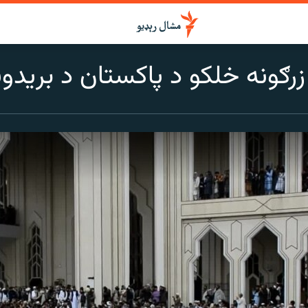
ګونه خلکو د پاکستان د بریدو