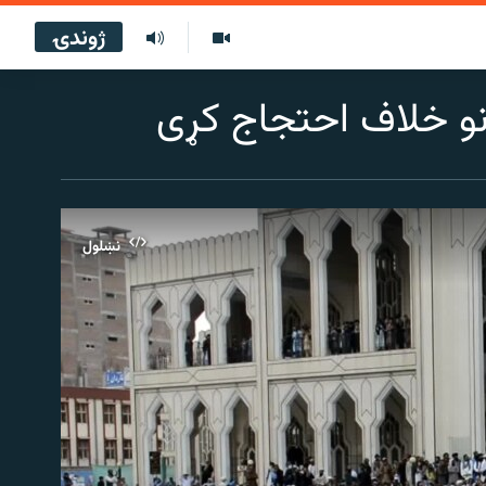
ژوندۍ
نو خلاف احتجاج کړی
نښلول