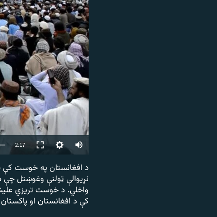
۱۴ ساعته راډیويي خپرونې
رشئ
Auto
2:17
240p
نړیوالې ټولنې وغوښتل چې د
360p
واخلي. د خوست تریزي علیش
480p
کې د افغانستان او پاکستان 
720p