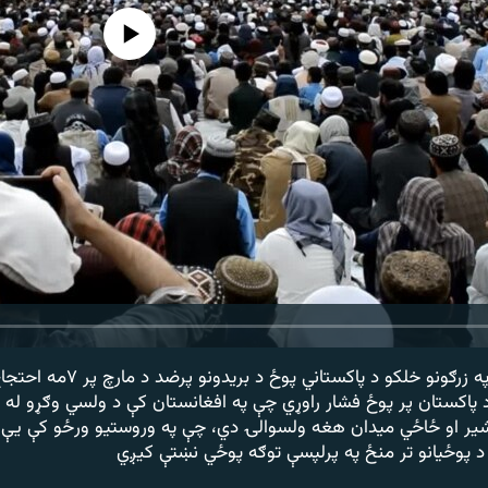
هېڅ میډیايي سرچینه اوس نشته
د افغانستان په خوست کې په زرګونو خ
 پاکستان پر پوځ فشار راوړي چې په افغانستان کې د ولسي وګړو له 
یر او ځاځي میدان هغه ولسوالۍ دي، چې په وروستیو ورځو کې يې
د پوځیانو تر منځ په پرلپسې توګه پوځي نښتې کیږي