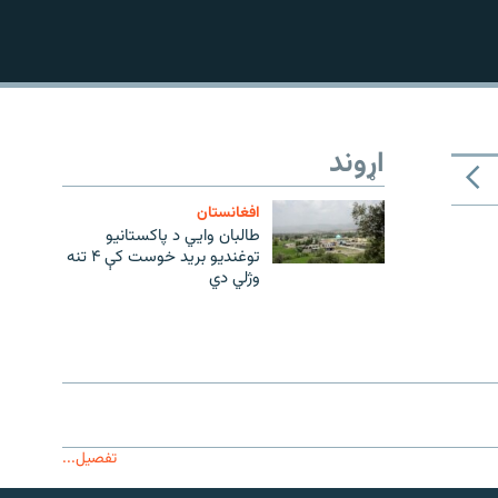
480p
اړوند
افغانستان
طالبان وايي د پاکستانیو
توغندیو برید خوست کې ۴ تنه
وژلي دي
تفصیل...