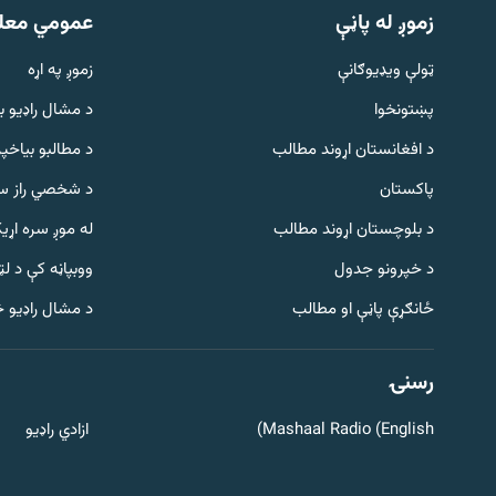
زموږ له پاڼې
عمومي معل
ټولې ویډیوګانې
زموږ په اړه
پښتونخوا
د مشال راډيو ب
د افغانستان اړوند مطالب
د مطالبو بیاخپر
پاکستان
د شخصي راز سا
د بلوچستان اړوند مطالب
له موږ سره اړی
د خپرونو جدول
ووبپاڼه کې د ل
Gandhara
ځانګړې پاڼې او مطالب
د مشال راډیو 
موږ وڅارئ
رسنۍ
Mashaal Radio (English)
ازادي راډیو
د ازادې اروپا راډیو ټولې ووبپاڼې