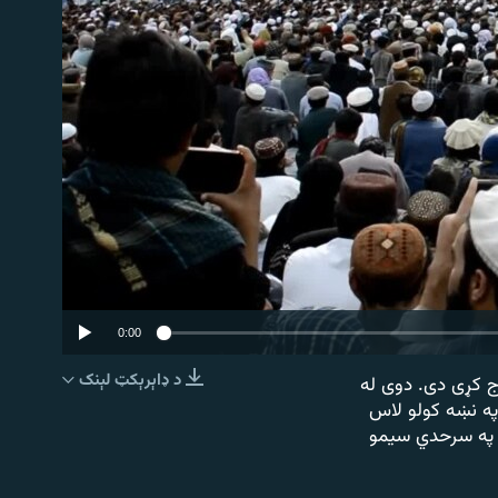
0:00
د ډاېرېکټ لېنک
لکو د پاکستاني پوځ د بریدونو پرضد د مارچ پر ۷مه احتجاج کړی دی. دوی له
نښلول
په نښه کولو لاس
 په سرحدي سیمو