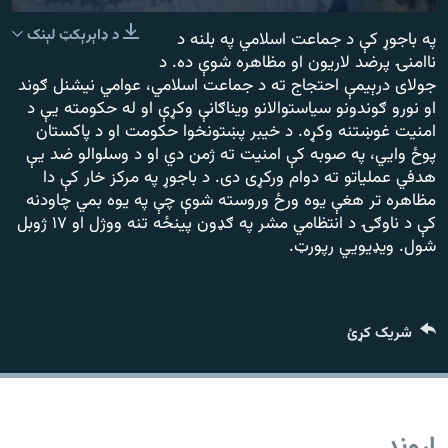
رشئ
۱۴ ساعته راډیويي خپرونې
240p
د ډاېرېکټ لېنک
په باجوړ کې د جماعت اسلامي په بلنه د
ناامنۍ پرضد لاریون او مظاهره شوې ده. د
360p
Gandhara
جولای درېیمې احتجاج ته د جماعت اسلامي، عوامي نیشنل ګوند
480p
او نورو ګوندونو سیاستوالانو ویناګانې وکړې او له حکومته یې د
موږ وڅارئ
480p
360p
240p
Auto
امنیت غوښتنه وکړه. د خیبر پښتونخوا حکومت او د پاکستان
پوځ وايي، په صوبه کې امنیت ته ژمن دي او د وسلوالو ضد یې
هدفي عملیاتو ته دوام ورکړی دی. د باجوړ په مرکز خار کې دا
مظاهره تر هغې یوه ورځ وروسته شوې چې په یوه بمي چاودنه
د ازادې اروپا راډیو ټولې ووبپاڼې
کې د ناوګۍ د انتظامي مشر په ګډون پینځه تنه ووژل او ۱۷ ژوبل
شول. ویډیويي رپورټ.
شریک کړئ
اړوند