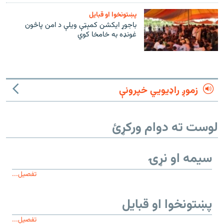
پښتونخوا او قبایل
باجوړ ایکشن کمېټې ویلې د امن پاڅون
غونډه به خامخا کوي
زموږ راډیويي خپرونې
لوست ته دوام ورکړئ
سیمه او نړۍ
تفصیل...
پښتونخوا او قبایل
تفصیل...