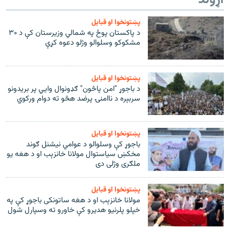
پښتونخوا او قبایل
د پاکستان پوځ په شمالي وزیرستان کې د ۳۰
مشکوکو وسلوالو وژلو دعوه کړې
پښتونخوا او قبایل
د باجوړ "امن پاڅون" ګډونوال وايي پر بریدونو
سربېره د ناامنۍ پرضد هڅو ته دوام ورکوي
پښتونخوا او قبایل
باجوړ کې وسلوالو د عوامي نیشنل ګوند
مخکښ سیاستوال مولانا خانزېب او د هغه یو
ملګری وژلی دی
پښتونخوا او قبایل
مولانا خانزېب او د هغه ساتونکی باجوړ کې په
خپلو پلرنیو هدیرو کې خاورو ته وسپارل شول