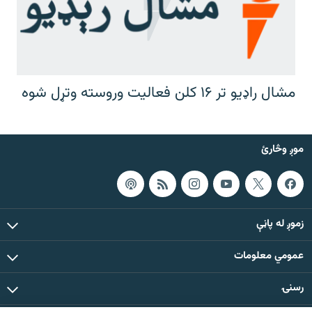
مشال راډیو تر ۱۶ کلن فعالیت وروسته وتړل شوه
موږ وڅارئ
زموږ له پاڼې
عمومي معلومات
رسنۍ