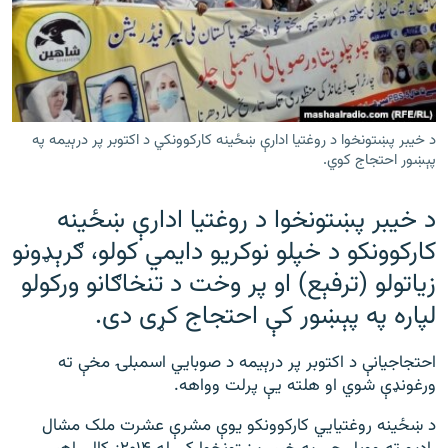
رشئ
۱۴ ساعته راډیويي خپرونې
Gandhara
موږ وڅارئ
د خيبر پښتونخوا د روغتیا ادارې ښځينه کارکوونکي د اکتوبر پر درېيمه په
پېښور احتجاج کوي.
د خيبر پښتونخوا د روغتیا ادارې ښځينه
د ازادې اروپا راډیو ټولې ووبپاڼې
کارکوونکو د خپلو نوکريو دایمي کولو، ګرېډونو
زياتولو (ترفېع) او پر وخت د تنخاګانو ورکولو
لپاره په پېښور کې احتجاج کړی دی.
احتجاجیانې د اکتوبر پر درېيمه د صوبايي اسمبلۍ مخې ته
ورغونډې شوي او هلته يې پرلت وواهه.
د ښځينه روغتيايي کارکوونکو يوې مشرې عشرت ملک مشال