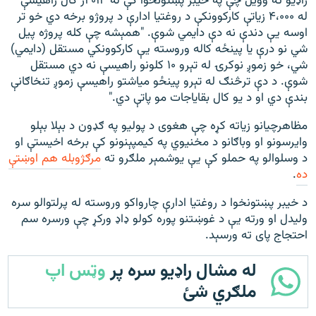
راډيو ته وويل چې په خيبر پښتونخوا کې له ۲۰۱۴ز کال راهيسې
له ۴،۰۰۰ زياتې کارکوونکې د روغتيا ادارې د پروژو برخه دي خو تر
اوسه يې دندې نه دې دایمي شوې. "همېشه چې کله پروژه پيل
شي نو درې يا پينځه کاله وروسته يې کارکوونکي مستقل (دایمي)
شي، خو زموږ نوکرۍ له تېرو ۱۰ کلونو راهيسې نه دي مستقل
شوې. د دې ترڅنګ له تېرو پينځو مياشتو راهيسې زموږ تنخاګانې
بندې دي او د يو کال بقاياجات مو پاتې دي."
مظاهرچیانو زياته کړه چې هغوی د پوليو په ګډون د بېلا بېلو
وايرسونو او وباګانو د مخنيوي په کيمپېنونو کې برخه اخيستې او
د وسلوالو په حملو کې یې يوشمېر ملګرو ته
مرګژوبله هم اوښتې
ده
.
د خيبر پښتونخوا د روغتیا ادارې چارواکو وروسته له پرلتوالو سره
ولیدل او ورته یې د غوښتنو پوره کولو ډاډ ورکړ چې ورسره سم
احتجاج پای ته ورسېد.
له مشال راډیو سره پر
وټس اپ
ملګري شئ