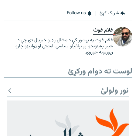
شریک کړئ
Follow us
غلام غوث
غلام غوث په پېښور کې د مشال راډیو خبریال دی چې د
خیبر پښتونخوا پر بېلابېلو سیاسي، امنیتي او ټولنیزو چارو
رپورټونه جوړوي.
لوست ته دوام ورکړئ
نور ولولئ