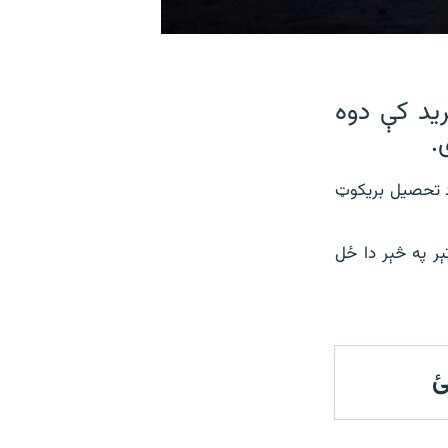
يد کې دوه
.
 چې هغه کسان د تحصيل بريکوټ
ر په څېر دا ځل
ئ