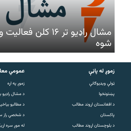
مشال راډیو تر ۱۶ کلن ف
شوه
زموږ له پاڼې
عمومي معل
ټولې ویډیوګانې
زموږ په اړه
پښتونخوا
د مشال راډيو ب
د افغانستان اړوند مطالب
د مطالبو بیاخپر
پاکستان
د شخصي راز سا
د بلوچستان اړوند مطالب
له موږ سره اړی