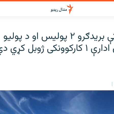
سوات کې بریدګرو ۲ پولیس او د پوليو
وونکی ژوبل کړي دي