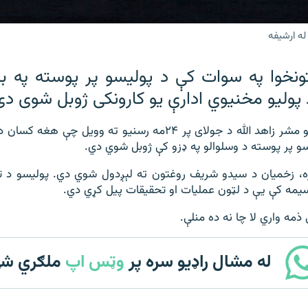
له ارشيفه
ونخوا په سوات کې د پوليسو پر پوسته په بر
 پوليو مخنیوي ادارې يو کارونکی ژوبل شوی دی
د ضلعې د پوليسو مشر زاهد الله د جولای پر ۲۴مه رسنيو ته وويل
و پر پوسته د وسلوالو په ډزو کې ژوبل شوي دي.
ره، زخمیان د سيدو شريف روغتون ته لېږدول شوي دي. پولیسو د تې
يمه کې یې د لټون عمليات او تحقیقات پیل کړي دي.
ذمه واري لا چا نه ده منلې.
له مشال راډیو سره پر
وټس اپ
ملګري ش