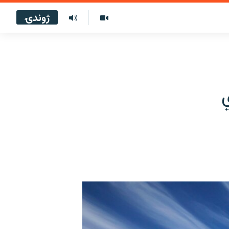
ژوندۍ