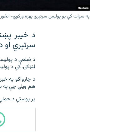
په سوات کې يو پولیس سرتېری پهره ورکوي- انځور 
د خیبر پښت
سرتېري او د
لنډکۍ کې د پولیس
د چارواکو په خب
هم ويلي چې په س
پر پوستې د حملې 