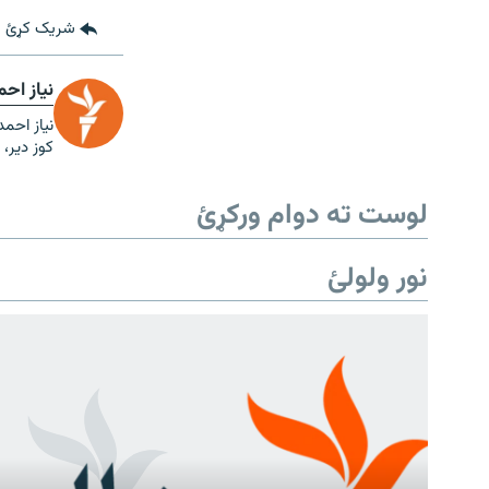
شریک کړئ
نیاز اح
نیاز احم
کوز دیر، 
لوست ته دوام ورکړئ
نور ولولئ