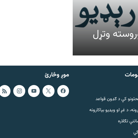
عالیت وروسته وتړل
ومات
موږ وڅارئ
حثونو کې د ګډون قواعد
ونه، د غږ او ویډیو بیاکارونه
تنې تګلاره
کي