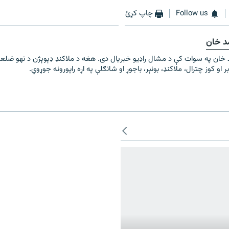
Follow us
چاپ کړئ
مد خان
د خان په سوات کې د مشال راډیو خبریال دی. هغه د ملاکنډ ډېوېژن د نهو ضلعو
بر او کوز چترال، ملاکنډ، بونېر، باجوړ او شانګلې په اړه راپورونه جوړوي.