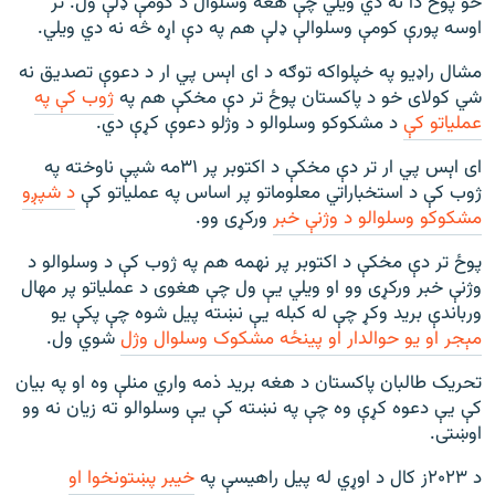
خو پوځ دا نه دي ویلي چې هغه وسلوال د کومې ډلې ول. تر
اوسه پورې کومې وسلوالې ډلې هم په دې اړه څه نه دي ویلي.
مشال راډیو په خپلواکه توګه د ای اېس پي ار د دعوې تصدیق نه
شي کولای خو د پاکستان پوځ تر دې مخکې هم په
ژوب کې په
عملیاتو کې
د مشکوکو وسلوالو د وژلو دعوې کړې دي.
ای اېس پي ار تر دې مخکې د اکتوبر پر ۳۱مه شپې ناوخته په
ژوب کې د استخباراتي معلوماتو پر اساس په عملیاتو کې
د شپږو
مشکوکو وسلوالو د وژنې خبر
ورکړی وو.
پوځ تر دې مخکې د اکتوبر پر نهمه هم په ژوب کې د وسلوالو د
وژنې خبر ورکړی وو او ویلي یې ول چې هغوی د عملیاتو پر مهال
ورباندې برید وکړ چې له کبله یې نښته پیل شوه چې پکې یو
مېجر او یو حوالدار او پینځه مشکوک وسلوال وژل
شوي ول.
تحريک طالبان پاکستان د هغه بريد ذمه واري منلې وه او په بیان
کې یې دعوه کړې وه چې په نښته کې یې وسلوالو ته زیان نه وو
اوښتی.
د ۲۰۲۳ز کال د اوړي له پیل راهیسې په
خیبر پښتونخوا او