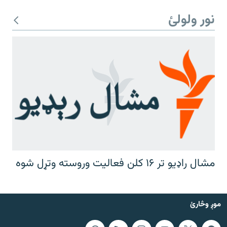
نور ولولئ
مشال راډیو تر ۱۶ کلن فعالیت وروسته وتړل شوه
موږ وڅارئ