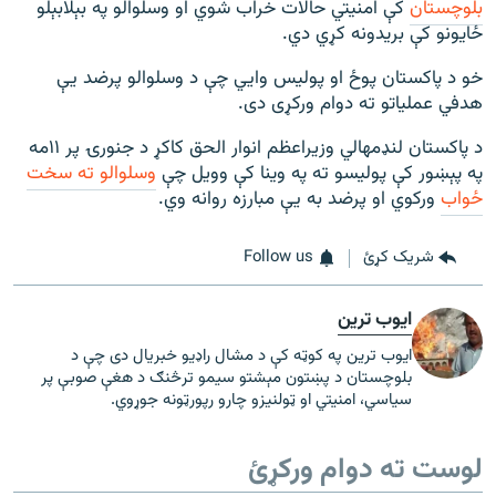
بلوچستان
کې امنيتي حالات خراب شوي او وسلوالو په بېلابېلو‌
ځایونو کې بریدونه کړي دي.
خو د پاکستان پوځ او پولیس وايي چې د وسلوالو پرضد یې
هدفي عملیاتو ته دوام ورکړی دی.
د پاکستان لنډمهالي وزیراعظم انوار الحق کاکړ د جنورۍ پر ۱۱مه
په پېښور کې پولیسو ته په وینا کې وویل چې
وسلوالو ته سخت
ځواب
ورکوي او پرضد به یې مبارزه روانه وي.
شریک کړئ
Follow us
ایوب ترین
ایوب ترین په کوټه کې د مشال راډیو خبریال دی چې د
بلوچستان د پښتون مېشتو سیمو ترڅنګ د هغې صوبې پر
سیاسي، امنیتي او ټولنیزو چارو رپورټونه جوړوي.
لوست ته دوام ورکړئ