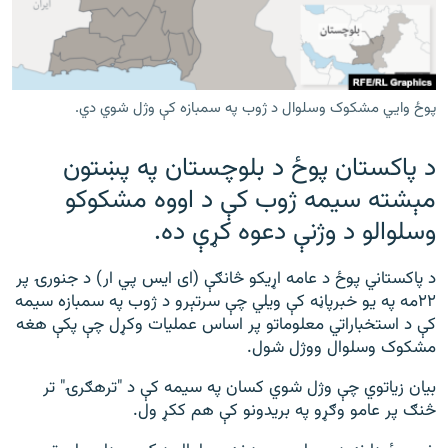
رشئ
۱۴ ساعته راډیويي خپرونې
Gandhara
پوځ وايي مشکوک وسلوال د ژوب په سمبازه کې وژل شوي دي.
موږ وڅارئ
د پاکستان پوځ د بلوچستان په پښتون
مېشته سیمه ژوب کې د اووه مشکوکو
د ازادې اروپا راډیو ټولې ووبپاڼې
وسلوالو د وژنې دعوه کړې ده.
د پاکستاني پوځ د عامه اړیکو څانګې (ای ایس پي ار) د جنورۍ پر
۲۲مه په یو خبرپاڼه کې ویلي چې سرتېرو د ژوب په سمبازه سیمه
کې د استخباراتي معلوماتو پر اساس عملیات وکړل چې پکې هغه
مشکوک وسلوال ووژل شول.
بیان زیاتوي چې وژل شوي کسان په سیمه کې د "ترهګرۍ" تر
څنګ پر عامو وګړو په بریدونو کې هم ککړ ول.