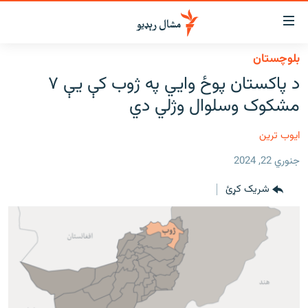
اسرسي
ای
بلوچستان
کور
مومي
د پاکستان پوځ وايي په ژوب کې یې ۷
اڼې
لنډ خبرونه
مشکوک وسلوال وژلي دي
ا
وضوع
پښتونخوا او قبایل
ه
ایوب ترین
بلوچستان
اړ
جنوري 22, 2024
ئ
پاکستان
مومي
شریک کړئ
افغانستان
ا
ورپاڼې
نړۍ
ه
ځانګړې مرکې، شننې
اړ
ئ
انځور او ویډیو
ټون
ه
اوونیزې خپرونې