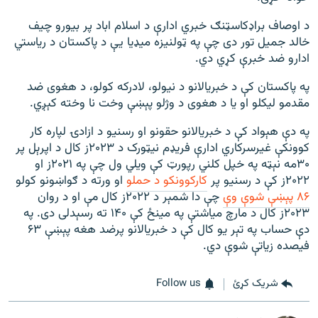
د اوصاف براډکاسټنګ خبري ادارې د اسلام اباد پر بيورو چیف
خالد جميل تور دی چې په ټولنیزه ميډیا یې د پاکستان د ریاستي
ادارو ضد خبرې کړي دي.
په پاکستان کې د خبریالانو د نيولو، لادرکه کولو، د هغوی ضد
مقدمو لیکلو او یا د هغوی د وژلو پېښې وخت نا وخته کېږي.
په دې هېواد کې د خبريالانو حقونو او رسنيو د ازادۍ لپاره کار
کوونکې غیرسرکاري ادارې فريډم نيټورک د ۲۰۲۳ز کال د اپرېل پر
۳۰مه نېټه په خپل کلني رپورټ کې ويلي ول چې په ۲۰۲۱ز او
۲۰۲۲ز کې د رسنيو پر
کارکوونکو د حملو
او ورته د ګواښونو کولو
۸۶ پېښې شوې وې
چې دا شمېر د ۲۰۲۲ز کال مې او د روان
۲۰۲۳ز کال د مارچ میاشتې په مینځ کې ۱۴۰ ته رسېدلی دی. په
دې حساب په تېر يو کال کې د خبريالانو پرضد هغه پېښې ۶۳
فيصده زیاتې شوې دي.
شریک کړئ
Follow us