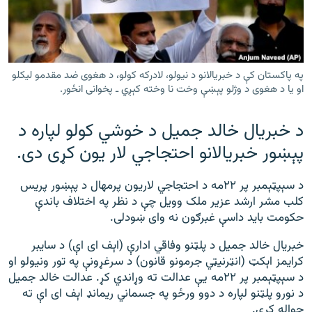
رشئ
۱۴ ساعته راډیويي خپرونې
Gandhara
په پاکستان کې د خبریالانو د نيولو، لادرکه کولو، د هغوی ضد مقدمو لیکلو
موږ وڅارئ
او یا د هغوی د وژلو پېښې وخت نا وخته کېږي ـ پخوانی انځور.
د خبریال خالد جمیل د خوشي کولو لپاره د
پېښور خبریالانو احتجاجي لار يون کړی دی.
د ازادې اروپا راډیو ټولې ووبپاڼې
د سېپټېمبر پر ۲۲مه د احتجاجي لاریون پرمهال د پېښور پریس
کلب مشر ارشد عزیر ملک وویل چې د نظر په اختلاف باندې
حکومت باید داسې غبرګون نه وای ښودلی.
خبریال خالد جمیل د پلټنو وفاقي ادارې (اېف ای اې) د سایبر
کرایمز اېکټ (انټرنیټي جرمونو قانون) د سرغړونې په تور ونیولو او
د سېپټېمبر پر ۲۲مه يې عدالت ته وړاندي کړ. عدالت خالد جميل
د نورو پلټنو لپاره د دوو ورځو په جسماني ریمانډ اېف ای اې ته
حواله کړی.