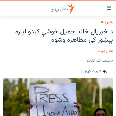
اسرسي
ای
خبرونه
کور
مومي
د خبریال خالد جمیل خوشې کېدو لپاره
اڼې
لنډ خبرونه
پېښور کې مظاهره وشوه
ا
وضوع
پښتونخوا او قبایل
ه
غلام غوث
بلوچستان
اړ
سپټمبر 23, 2023
ئ
پاکستان
مومي
شریک کړئ
افغانستان
ا
ورپاڼې
نړۍ
ه
ځانګړې مرکې، شننې
اړ
ئ
انځور او ویډیو
ټون
ه
اوونیزې خپرونې