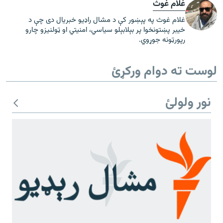
غلام غوث
غلام غوث په پېښور کې د مشال راډیو خبریال دی چې د
خیبر پښتونخوا پر بېلابېلو سیاسي، امنیتي او ټولنیزو چارو
رپورټونه جوړوي.
لوست ته دوام ورکړئ
نور ولولئ