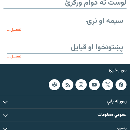
لوست ته دوام ورکړئ
سیمه او نړۍ
تفصیل...
پښتونخوا او قبایل
تفصیل...
موږ وڅارئ
زموږ له پاڼې
عمومي معلومات
رسنۍ