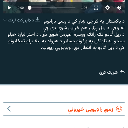
رشئ
۱۴ ساعته راډیويي خپرونې
Auto
0:00
1:26
240p
Gandhara
د ډاېرېکټ لېنک
د پاکستان په کراچۍ ښار کې د وسې بارانونو
له وجې د ريل پټلۍ هم خرابې شوې دي چې
360p
د ريل ګاډو تګ راتګ ورسره اغېزمن شوی دی. د اختر لپاره خپلو
موږ وڅارئ
480p
480p
360p
240p
Auto
سيمو ته تلونکي په زرګونو مساپر د هېواد په بېلا بېلو تمځايونو
کې د ريل ګاډو په انتظار دي. ویډیويي رپورټ.
720p
1080p
720p
1080p
د ازادې اروپا راډیو ټولې ووبپاڼې
شریک کړئ
زموږ راډیويي خپرونې