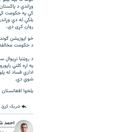
کې په حکومت کې ل
بلکې له دې وړاند
روان کړی دی.
خو اپوزيشن ګوندو
د حکومت مخالفه 
اداري فساد له پل
شوي دي.
بلخوا افغانستان هم د نړۍ په ۱۲ هغو هېوادونو کې را
شریک کړئ
احمد ش