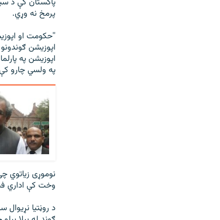
پاکستان کې د سي
پرمخ نه وړي.
''حکومت او اپوزيش
اپوزيشن ګوندونو
اپوزيشن په پارل
په ولسي چارو کې 
نوموړی زياتوي چ
وخت کې اداري فس
ګوند له بېلا بېل