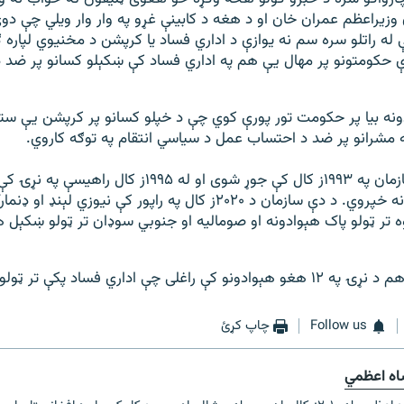
ه راتلو سره سم نه يوازې د اداري فساد يا کرپشن د مخنيوي لپاره ګ
ې حکومتونو پر مهال يې هم په اداري فساد کې ښکېلو کسانو پر ضد
نه بيا پر حکومت تور پورې کوي چې د خپلو کسانو پر کرپشن يې ستر
مشرانو پر ضد د احتساب عمل د سياسي انتقام په توګه کاروي.
د روڼتيا نړيوال سازمان په ۱۹۹۳ز کال کې جوړ شوی او له ۱۹۹۵ز 
په اړه کلني راپورونه خپروي. د دې سازمان د ۲۰۲۰ز کال په راپور کې نيوز
وه تر ټولو پاک هېوادونه او صوماليه او جنوبي سوډان تر ټولو ښکېل 
غلی چې اداري فساد پکې تر ټولو زيات دی.
Follow us
چاپ کړئ
اه اعظمي