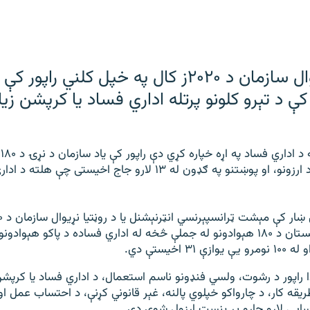
د روڼتيا نړيوال سازمان د ۲۰۲۰ز کال په خپل کلني ر
کې د تېرو کلونو پرتله اداري فساد يا کرپشن ز
د 
سروې، د پوهانو د ارزونو، او پوښتنو په ګډون له ۱۳ لارو جاج اخيستی چې
راپور سره سم پاکستان د ۱۸۰ هېوادونو له جملې څخه له اداري فساده د پاکو هې
ا راپور د رشوت، ولسي فنډونو ناسم استعمال، د اداري فساد يا کرپ
ريقه کار، د چارواکو خپلوي پالنه، غېر قانوني کړنې، د احتساب عمل او
سايي لارو چارو پر بنسټ ارزول شوی دی.