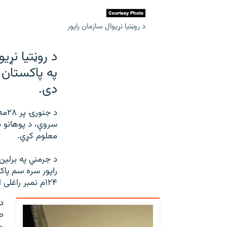
د روڼتیا نړیوال سازمان راپور
په پاکستان 
دی.
معلوم کړي.
۱۲۴م نمبر راغلی او له ۱۰۰ نومرو يې يوازې ۳۱ اخيستې دي.
د
ط
ر