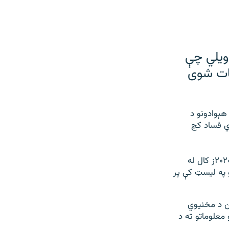
اپور کې ويلي چې
يات شوی
جنورۍ پر ۲۸مه د اداري فساد په اړه خپاره کړي دې راپور کې ياد سازمان د نړۍ د ۱۸۰ هېوادونو د
 هلته د اداري فساد کچ
د جرمني په برلين ښار کې مېشت ټرانسپېرنسي انټرنېشنل يا د روڼتيا نړيوال سازمان د ۲۰۲۰ز کال له
وادونو په ليسټ کې پر
شن د مخنيوي
 معلوماتو ته د