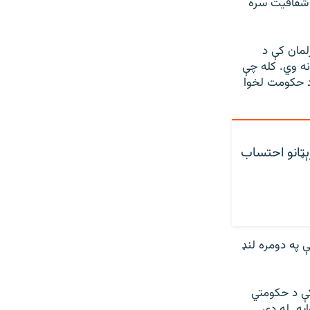
 شفافيت سره
لمان کې د
ه وي. کله چې
د حکومت لخوا
رېټانو احتساب
 په دومره لنډ
ه په بېلا بېلو وختونو کې د حکومتي
يه. له دې