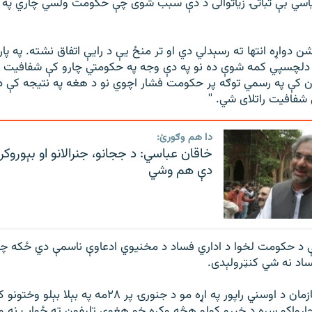
اسي بې ثباتۍ زياتوالی د دې سبب شوی چې حکومت ولسي چاري په
ن دواړه انتها ته رسېدلي دي او تر منځ يې د رايې اتفاق نشته. په پار
 دلچسپي کمه شوې ده نو په دې وجه په حکومتي چارو کې شفافيت ن
مان کې په رسمي توګه پر حکومت فشار اچوي نو د هغه په نتيجه کې 
شفافيت راتلای شي. ''
دا هم وګورئ:
خاقان عباسي: د ججانو، جنرالانو او بېوروک
دې هم وشي
ې د حکومت لخوا د اداري فساد د مخنيوي ادعاوې ناسمې دي ځکه چې
اد نه شي کنټرولېدی.
د روڼتيا نړيوال سازمان د اوسني راپور په اړه مو د جنورۍ پر ۲۸م
و چارواکو سره د خبرو کولو هڅه وکړه خو هغوی ټليفون ته ځواب نه وا