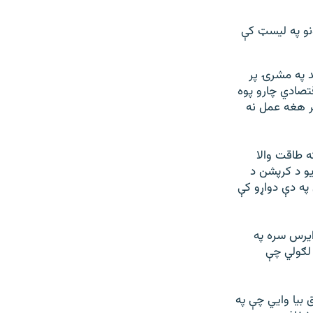
کو هېوادونو په ليسټ کې
د په مشرۍ پر
قتصادي چارو پوه
ر هغه عمل نه
ه طاقت والا
يو د کرپشن د
 په دې دواړو کې
ايرس سره په
 لګولي چې
 بيا وايي چې په