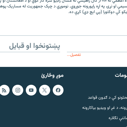
احمد شاه اعظمي له ۲۰۱۰ز کال راهيسې له مشال راډیو سره کار کوي او د افغانستان 
يمې او نړۍ په اړه راپورونه جوړوي. نوموړي د چېک جمهوريت له مساريک پوه
ړيکو کې دوکتورا (پي اېچ ډي) کړې ده.
پښتونخوا او قبایل
تفصیل...
ومات
موږ وڅارئ
حثونو کې د ګډون قواعد
ونه، د غږ او ویډیو بیاکارونه
تنې تګلاره