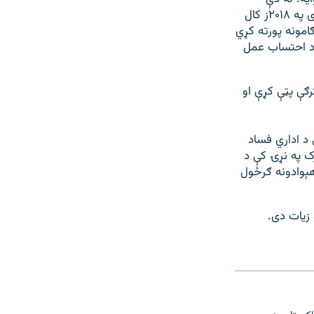
وړاندې د پاکستان وزيراعظم عمران خان او د هغه د کابينې غړو په وار وار ويلي چې دوی په ۲۰۱۸ز کال
امونه پورته کړي
 د احتساب عمل
ګې پټې کړې او
کال راهيسې په نړۍ کې د اداري فساد
ي لېنډ او ډنمارک په نړۍ کې د
هېوادونه ګرځول