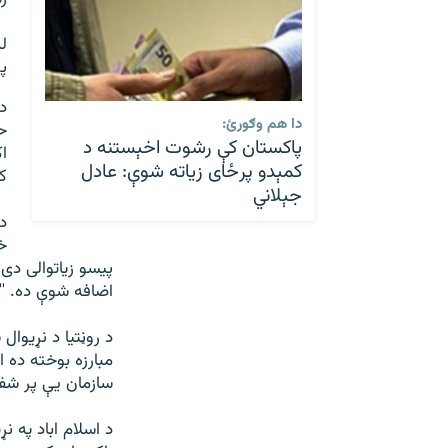
پر ۱۲۰ نمبر، او په ۲۰۱۸ز
د
دا هم وګورئ:
ح
پاکستان کې رشوت اخېستنه د
ا
کمېدو پرځای زیاته شوې: عادل
ک
جېلاني
د
خ
پيسو زياتوالی دی
اضافه شوې ده. ''
د روڼتيا د نړيوا
مبارزه بوخته ده 
سازمان يې پر شفا
د اسلام اباد په 