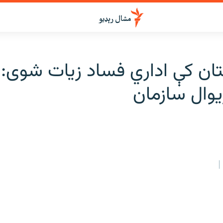
تان کې اداري فساد زيات شوی: 
ړيوال سازمان