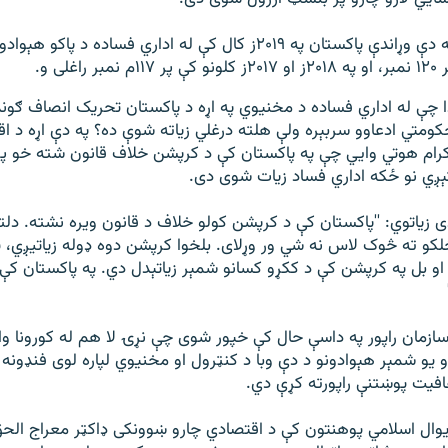
له دې وړاندې پاکستان په ۲۰۱۹ز کال کې له اداري فساده د پا
 او ۲۰۱۷ز کلونو کې پر ۱۱۷م نمبر راغلی و.
ا چې له اداري فساده د مخنيوي په اړه د پاکستان تحريک انصاف ګون
کومتي ادعاوو سربېره ولې هلته درغلي زياته شوې ده؟ په دې اړه د ا
کرام هوتي وايي چې په پاکستان کې د کرپشن خلاف قانون شته خو پ
ېږي نو ځکه اداري فساد زيات شوی دی.
ی زیاتوي: ''پاکستان کې د کرپشن کولو خلاف د قانون ويره نشته. دلت
لکو ته څوک لاس نه شي ور وړلای. بلخوا کرپشن دوه ډوله زياتيږي، 
 او بل په کرپشن کې د ککړو کسانو شمېر زياتېدل دي. په پاکستان کې
ل سازمان راپور په داسې حال کې خپور شوی چې نړۍ لا هم له کورونا و
او يو شمېر هېوادونو د دې وبا د کنټرول او مخنيوي لپاره لوی فنډونه
فيت پوښتنې راپورته کړې دي.
نړيوال اسلامي پوهنتون کې د اقتصادي چارو ښوونکی ډاکټر معراج الحق