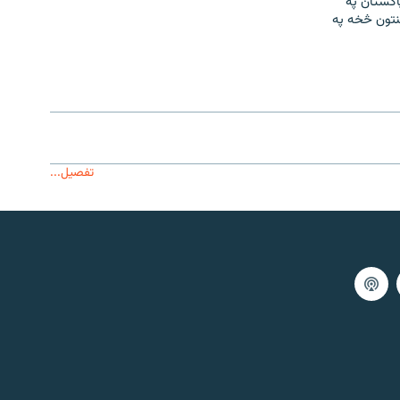
او پاکستان په
نتون څخه په
تفصیل...