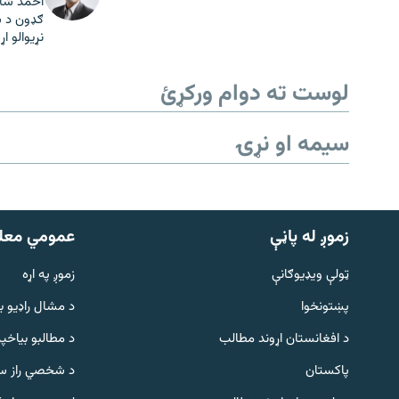
ګډون د س
نړيوالو ا
لوست ته دوام ورکړئ
سیمه او نړۍ
زموږ له پاڼې
عمومي معل
ټولې ویډیوګانې
زموږ په اړه
پښتونخوا
د مشال راډيو ب
د افغانستان اړوند مطالب
د مطالبو بیاخپر
پاکستان
د شخصي راز سا