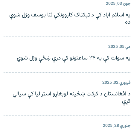
جون 03, 2025
په اسلام اباد کې د ټېکټاک کاروونکې ثنا یوسف وژل شوې
ده
مې 05, 2025
په سوات کې په ۲۴ ساعتونو کې درې ښځې وژل شوي
فبروري 02, 2025
د افغانستان د کرکټ ښځینه لوبغاړو اسټرالیا کې سیالي
کړې
جنوري 28, 2025