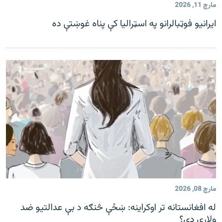
رشئ
مارچ 11, 2026
۱۴ ساعته راډیويي خپرونې
ایرانیو فوټبالرانو په اسټرالیا کې پناه غوښتې ده
Gandhara
موږ وڅارئ
د ازادې اروپا راډیو ټولې ووبپاڼې
مارچ 08, 2026
له افغانستانه تر اوکراینه: ښځې څنګه د بې عدالتیو ضد
ولاړې دي؟