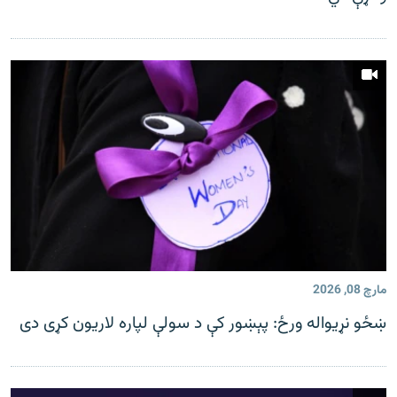
مارچ 08, 2026
ښځو نړیواله ورځ: پېښور کې د سولې لپاره لاریون کړی دی