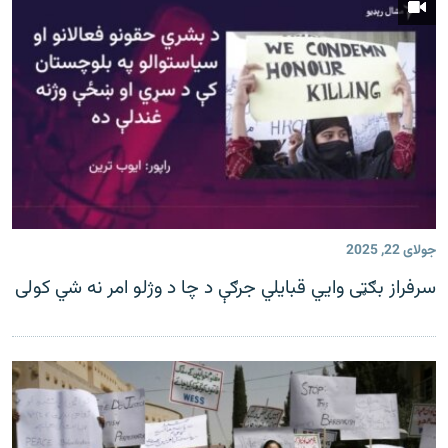
جولای 22, 2025
سرفراز بګټی وايي قبایلي جرګې د چا د وژلو امر نه شي کولی