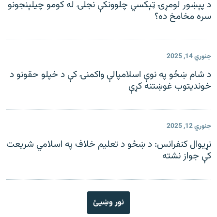
د پېښور لومړۍ ټېکسي چلوونکې نجلۍ له کومو چیلېنجونو
سره مخامخ ده؟
جنوري 14, 2025
د شام ښځو په نوې اسلامپالې واکمنۍ کې د خپلو حقونو د
خوندیتوب غوښتنه کړې
جنوري 12, 2025
نړیوال کنفرانس: د ښځو د تعلیم خلاف په اسلامي شريعت
کې جواز نشته
نور وښیئ