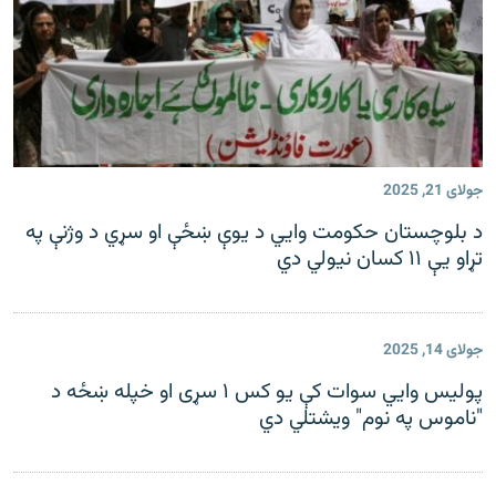
جولای 21, 2025
د بلوچستان حکومت وايي د یوې ښځې او سړي د وژنې په
تړاو یې ۱۱ کسان نیولي دي
جولای 14, 2025
پولیس وايي سوات کې یو کس ۱ سړی او خپله ښځه د
"ناموس په نوم" ویشتلي دي