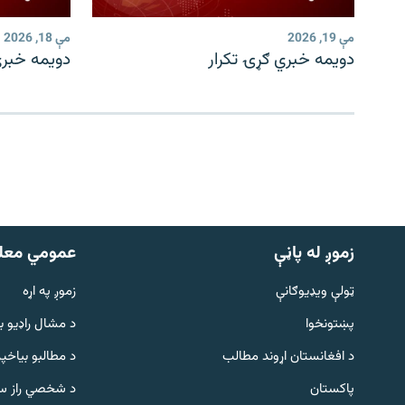
مې 19, 2026
مې 18, 2026
دویمه خبري ګړۍ تکرار
دویمه خبري
زموږ له پاڼې
عمومي معل
ټولې ویډیوګانې
زموږ په اړه
پښتونخوا
د مشال راډيو ب
د افغانستان اړوند مطالب
د مطالبو بیاخپر
پاکستان
د شخصي راز سا