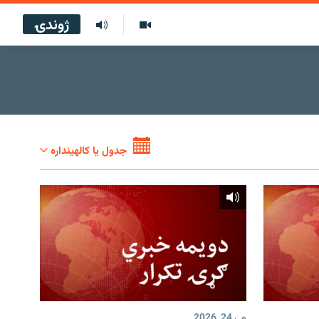
ژوندۍ
جدول یا کالهینداره
مې 24, 2026