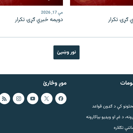
مې 17, 2026
 ګړۍ تکرار
دویمه خبري ګړۍ تکرار
نور وښیئ
ومات
موږ وڅارئ
حثونو کې د ګډون قواعد
ونه، د غږ او ویډیو بیاکارونه
تنې تګلاره