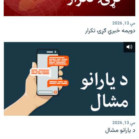
رشئ
۱۴ ساعته راډیويي خپرونې
Gandhara
مې 13, 2026
دویمه خبري ګړۍ تکرار
موږ وڅارئ
د ازادې اروپا راډیو ټولې ووبپاڼې
مې 13, 2026
د یارانو مشال