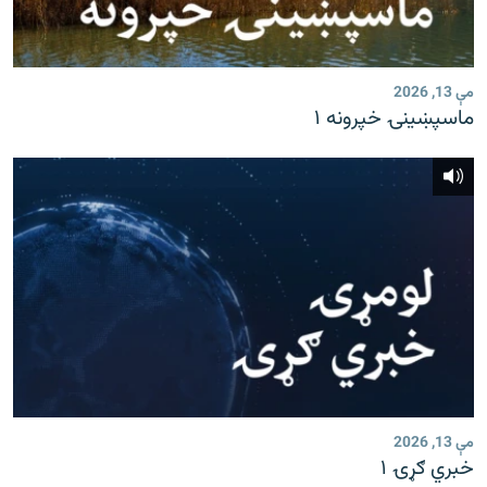
مې 13, 2026
ماسپښينۍ خپرونه ۱
مې 13, 2026
خبري ګړۍ ۱