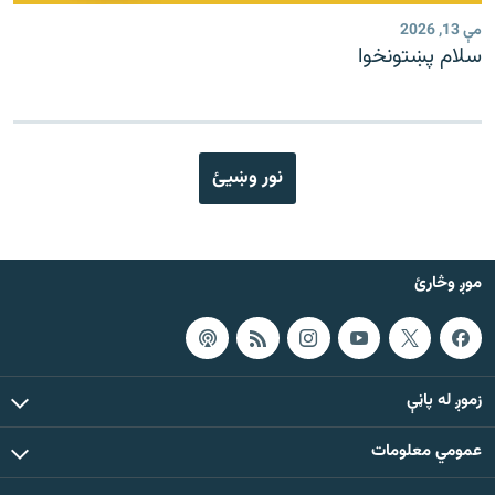
مې 13, 2026
سلام پښتونخوا
نور وښیئ
موږ وڅارئ
زموږ له پاڼې
عمومي معلومات