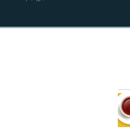
نښلول