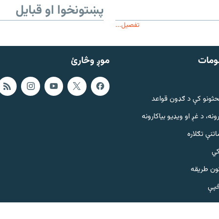
پښتونخوا او قبایل
تفصیل...
ومات
موږ وڅارئ
حثونو کې د ګډون قواعد
ونه، د غږ او ویډیو بیاکارونه
تنې تګلاره
کي
ټون طریقه
څپې