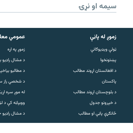
سیمه او نړۍ
زموږ له پاڼې
عمومي معل
ټولې ویډیوګانې
زموږ په اړه
پښتونخوا
د مشال راډيو ب
Gandhara
د افغانستان اړوند مطالب
د مطالبو بیاخپر
پاکستان
د شخصي راز سا
موږ وڅارئ
د بلوچستان اړوند مطالب
له موږ سره اړی
د خپرونو جدول
ووبپاڼه کې د ل
د ازادې اروپا راډیو ټولې ووبپاڼې
ځانګړې پاڼې او مطالب
د مشال راډیو 