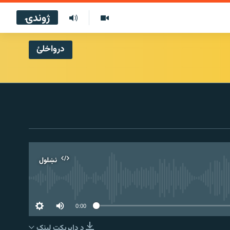
ژوندۍ
درواخلئ
نښلول
0:00
د ډاېرېکټ لېنک