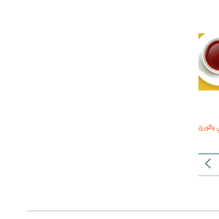
 وګورئ