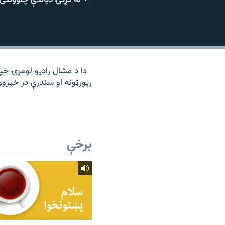
۱۴ ساعته راډیويي خپرونې
رشئ
دا د مشال راډیو لومړۍ خپرو
رپورټونه او سندرې در خپروو
برخې