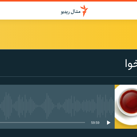
درواخلئ
وا
ګډ یې کړئ یا واخلئ
هېڅ میډیايي سرچینه اوس نشته
59:59