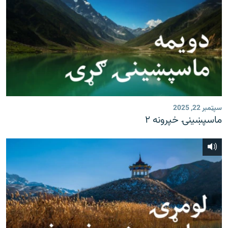
سپټمبر 22, 2025
ماسپښينۍ خپرونه ۲