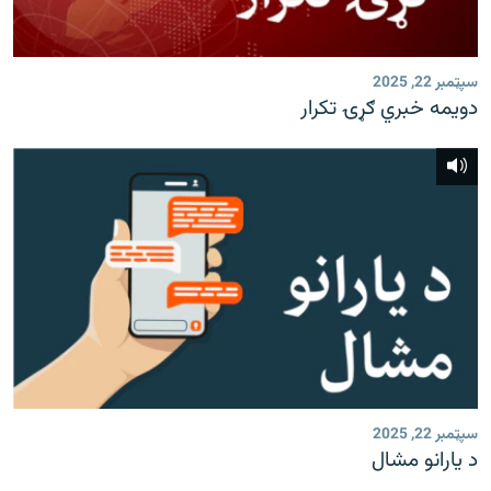
رشئ
۱۴ ساعته راډیويي خپرونې
Gandhara
سپټمبر 22, 2025
دویمه خبري ګړۍ تکرار
موږ وڅارئ
د ازادې اروپا راډیو ټولې ووبپاڼې
سپټمبر 22, 2025
د یارانو مشال