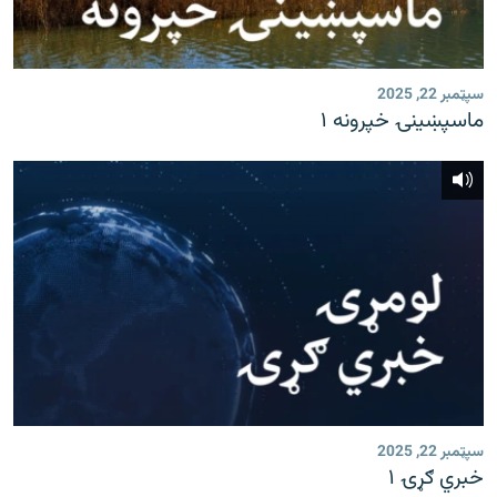
سپټمبر 22, 2025
ماسپښينۍ خپرونه ۱
سپټمبر 22, 2025
خبري ګړۍ ۱