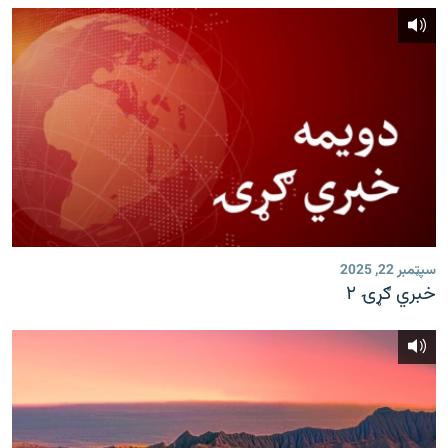
سپټمبر 22, 2025
خبري ګړۍ ۲