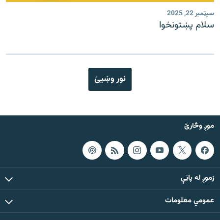
سپټمبر 22, 2025
سلام پښتونخوا
نور وښیئ
موږ وڅارئ
زموږ له پاڼې
عمومي معلومات