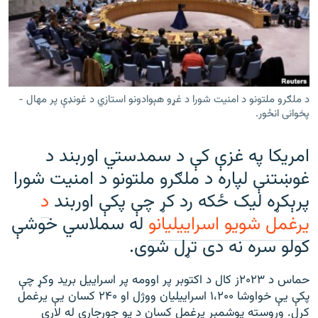
رشئ
۱۴ ساعته راډیويي خپرونې
Gandhara
موږ وڅارئ
د ملګرو ملتونو د امنیت شورا د غړو هېوادونو استازي د غونډې پر مهال -
پخوانی انځور.
امریکا په غزې کې د سمدستي اوربند د
د ازادې اروپا راډیو ټولې ووبپاڼې
غوښتنې لپاره د ملګرو ملتونو د امنیت شورا
پرېکړه لیک ځکه رد کړ چې پکې اوربند
د
یرغمل شویو اسراییلیانو
له سملاسي خوشې
کولو سره نه دی تړل شوی.
حماس د ۲۰۲۳ز کال د اکتوبر پر اوومه پر اسراییل برید وکړ چې
پکې یې خواوشا ۱،۲۰۰ اسراييليان ووژل او ۲۴۰ کسان یې یرغمل
کړل. وروسته یوشمېر یرغمل کسان د یو جوړجاړي له لارې