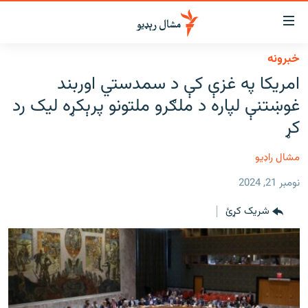
اسرسي
ای
خبرونه
کور
مومي
امریکا په غزې کې د سمدستي اوربند
اڼې
لنډ خبرونه
غوښتنې لپاره د ملګرو ملتونو پرېکړه لیک رد
ا
وضوع
پښتونخوا او قبایل
کړ
ه
بلوچستان
اړ
مشال راډیو
ئ
پاکستان
مومي
نومبر 21, 2024
افغانستان
ا
شریک کړئ
ورپاڼې
نړۍ
ه
ځانګړې مرکې، شننې
اړ
ئ
انځور او ویډیو
ټون
ه
اوونیزې خپرونې