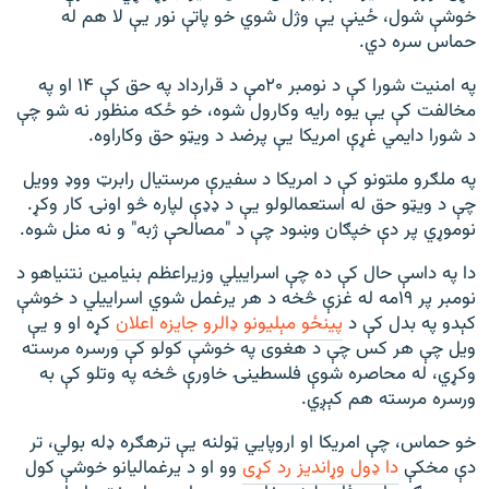
خوشې شول، ځینې یې وژل شوي خو پاتې نور يې لا هم له
حماس سره دي.
په امنیت شورا کې د نومبر ۲۰مې د قرارداد په حق کې ۱۴ او په
مخالفت کې یې یوه رایه وکارول شوه، خو ځکه منظور نه شو چې
د شورا دایمي غړې امریکا یې پرضد د ویټو حق وکاراوه.
په ملګرو ملتونو کې د امریکا د سفیرې مرستیال رابرټ ووډ وویل
چې د ویټو حق له استعمالولو یې د ډډې لپاره څو اونۍ کار وکړ.
نوموړي پر دې خپګان وښود چې د "مصالحې ژبه" و نه منل شوه.
دا په داسې حال کې ده چې اسراییلي وزیراعظم بنیامین نتنیاهو د
نومبر پر ۱۹مه له غزې څخه د هر يرغمل شوي اسراییلي د خوشې
کېدو په بدل کې د
پينځو مېليونو ډالرو جايزه اعلان
کړه او و یې
ویل چې هر کس چې د هغوی په خوشې کولو کې ورسره مرسته
وکړي، له محاصره شوې فلسطینۍ خاورې څخه په وتلو کې به
ورسره مرسته هم کېږي.
خو حماس، چې امریکا او اروپايي ټولنه یې ترهګره ډله بولي، تر
دې مخکې
دا ډول وړاندیز رد کړی
وو او د یرغمالیانو خوشې کول