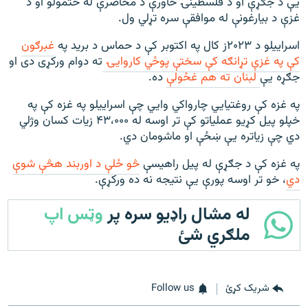
یې د جګړې او د فلسطینۍ خاورې د محاصرې له ختمولو او د
غزې د بیارغونې له موافقې سره تړلي ول.
اسراییلو د ۲۰۲۳ز کال په اکتوبر کې د حماس د برید په
غبرګون
کې په غزې تړانګه کې سختې پوځي کاروايۍ
ته دوام ورکړی دی او
جګړه یې
لبنان ته هم غځولې
ده.
په غزه کې روغتيايي چارواکي وايي چې اسراييلو په غزه کې په
خپلو پيل کړيو عملياتو کې تر اوسه له ۴۳،۰۰۰ زيات کسان وژلي
دي چې زياتره يې ښځې او ماشومان دي.
په غزه کې د جګړې له پیل راهیسې
څو ځلې د اوربند هڅې شوې
دي
، خو تر اوسه پورې یې نتیجه نه ده ورکړې.
له مشال راډیو سره پر
وټس اپ
ملګري شئ
شریک کړئ
Follow us