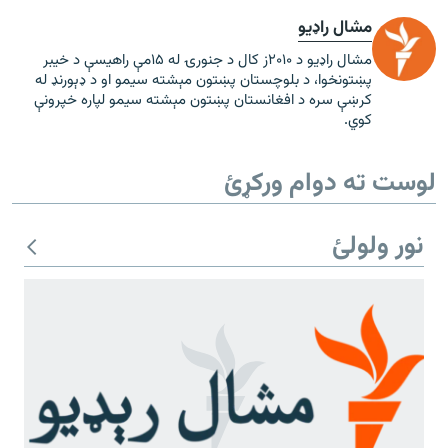
مشال راډیو
مشال راډیو د ۲۰۱۰ز کال د جنورۍ له ۱۵مې راهیسې د خیبر
پښتونخوا، د بلوچستان پښتون مېشته سیمو او د ډېورنډ له
کرښې سره د افغانستان پښتون مېشته سیمو لپاره خپرونې
کوي.
لوست ته دوام ورکړئ
نور ولولئ