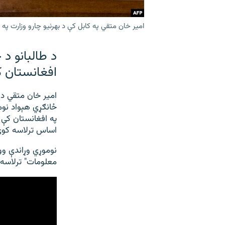
امیر خان متقي په کابل کې د بهرنیو چارو وزارت په 
د طالبانو د
افغانستان ک
ځانګړي هېواد نو
په افغانستان کې د
اساس ترلاسه کوي
نوموړي وړاندې وو
معلومات" ترلاسه 