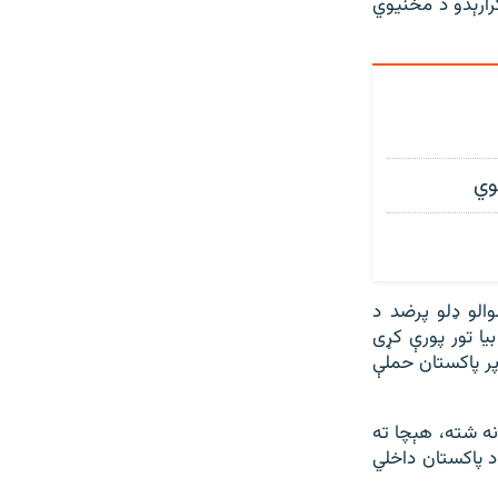
رارېدو د مخنیوي
الو ډلو پرضد د
بیا تور پورې کړی
پر پاکستان حملې
 نه شته، هېچا ته
د پاکستان داخلي