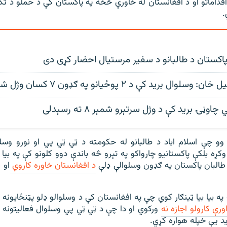
 اقداماتو او د افغانستان له خاورې څخه په پاکستان کې د حملو د تک
.
 پاکستان د طالبانو د سفیر مرستیال احضار کړی دی
لوال بريد کې د ۲ پوځيانو په ګډون ۷ کسان وژل شوي
چاوڼۍ بريد کې د وژل سرتېرو شمېر ۸ ته رسېدلی
وو چې اسلام اباد د طالبانو له حکومته د ټي ټي پي او نورو وسلو
کړه بلکې پاکستانيو چارواکو په تېرو څه باندې دوو کلونو کې په بیا 
البان پاکستان په ګډون وسلوالې ډلې
د افغانستان خاوره کاروي
او 
ه بیا بیا ټینګار کوي چې په افغانستان کې د وسلوالو ډلو پټنځایونه
ورې کارولو اجازه نه
ورکوي او دا چې د ټي ټي پي وسلوال فعالیتونه 
د یې خپله هواره کړي.