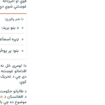
قوي او اغېزناکه"
غوښتنې شوې دي
دا هم وګورئ:
د بنو برید:
ډېره اسماعيل خان: وس
بنو: پر پوځي 
دا لومړی ځل نه 
اقداماتو غوښتنه و
دی چې د تحریک ط
کوي.
د طالبانو حکومت پ
د افغانستان د
خا
موضوع ده چې بای