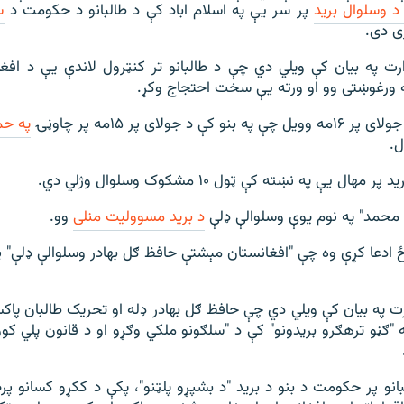
د وسلوال برید
پر سر یې په اسلام اباد کې د طالبانو د حکومت د
س
 دی.
ارت په بیان کې ویلي دي چې د طالبانو تر کنټرول لاندې یې د اف
ه ورغوښتی وو او ورته یې سخت احتجاج وکړ.
ې د جولای پر ۱۵مه پر چاوڼۍ
په حم
.
ال یې په نښته کې ټول ۱۰ مشکوک وسلوال وژلي دي.
محمد" په نوم يوې وسلوالې ډلې
د بريد مسووليت منلی
وو.
 ادعا کړې وه چې "افغانستان مېشتې حافظ ګل بهادر وسلوالې ډلې" پ
ارت په بیان کې ویلي دي چې حافظ ګل بهادر ډله او تحریک طالبان پاک
 "ګڼو ترهګرو بریدونو" کې د "سلګونو ملکي وګړو او د قانون پلي کوون
بانو پر حکومت د بنو د برید "د بشپړو پلټنو"، پکې د ککړو کسانو 