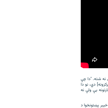
 نه شته. "دا چې
کزونه] دي، نو دا
جود سفارتونه یې ولې نه