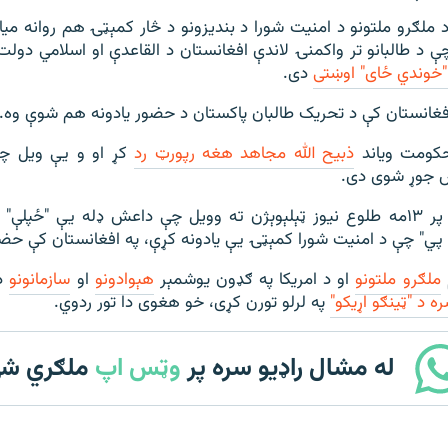
د ملګرو ملتونو د امنیت شورا د بندیزونو د څار کمېټۍ هم روانه می
 د طالبانو تر واکمنۍ لاندې افغانستان د القاعدې او اسلامي دول
 "خوندي ځای" اوښتی
دی.
فغانستان کې د تحریک طالبان پاکستان د حضور یادونه هم شوې وه.
حکومت ویاند
ذبیح الله مجاهد هغه رپورټ رد
کړ او و یې ویل چ
س جوړ شوی دی.
نوموړي د جولای پر ۱۳مه طلوع نیوز ټېلېوېژن ته وویل چې داعش ډله یې "ځپل
ټي‌ پي" چې د امنیت شورا کمېټۍ یې یادونه کړې، په افغانستان کې حضو
ملګرو ملتونو
او د امریکا په ګډون یوشمېر
هېوادونو
او
سازمانونو
د 
ه د "ټینګو اړیکو"
په لرلو تورن کړی، خو هغوی دا تور ردوي.
له مشال راډیو سره پر
وټس اپ
ملګري ش