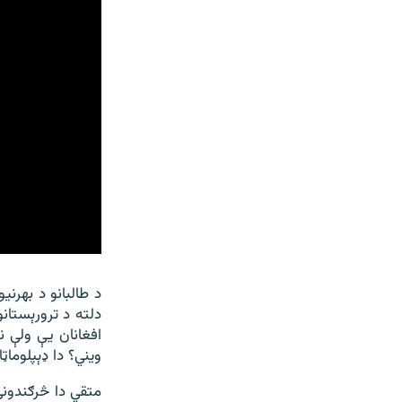
د طالبانو د بهرن
دلته د ترورېستانو
ویني؟ دا ډېپلوماټ
متقي دا څرګندونې پر داس