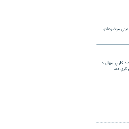
منیتي موضوعاتو
شال راډيو سره د کار پر مهال د
 کړې ده.