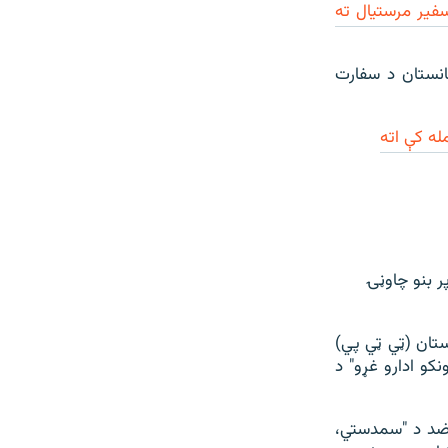
فیر مرستیال ته
غانستان د سفارت
له کې اته
ر بنو چاوڼۍ
ستان (ټي ټي پي)
کو ادارو غړو" د
پرضد د "سمدستي،