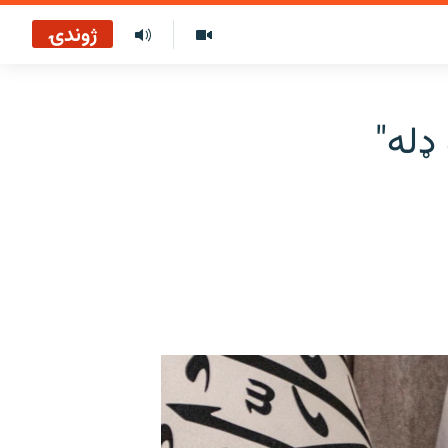
ژوندۍ
ډله"