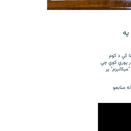
په
ه وینا کې د کوم
ر پورې کوي چې
مېکانېزم" پر
ه منابعو