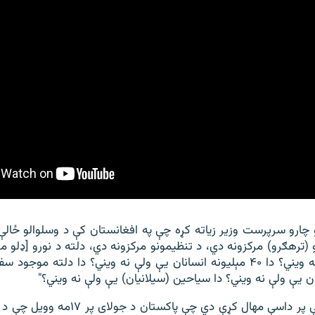
یو چارو سرپرست وزیر زیاته کړه چې په افغانستان کې د وسلوالو ځالې
 (ترهګرو) مرکزونه دي، د تنظیمونو مرکزونه دي، دلته د نورو [ډلو مر
افغانان یې ولې نه ویني؟ دا ۴۰ مېلیونه انسانان یې ولې نه ویني؟ دا دلته مو
ان یې ولې نه ویني؟ دا سیاحین (سیلانیان) یې ولې نه ويني؟"
ې مهال کړې دي چې پاکستان د جولای پر ۱۷مه وویل چې د خیبر پښتونخوا د