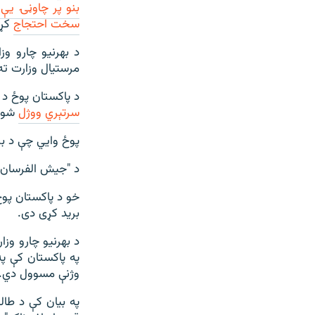
بنو پر چاوڼۍ یې 
سخت احتجاج
کړی
د بهرنیو چارو وز
مرستیال وزارت ت
د پاکستان پوځ د جولای پر ۱۶مه وویل چې په بنو ک
سرتېري ووژل
شول
پوځ وايي چې د برید پر مه
د "جيش الفرسان 
خو د پاکستان پوځ
بريد کړی دی.
د بهرنیو چارو وز
په پاکستان کې په
وژنې مسوول دي.
په بیان کې د طال