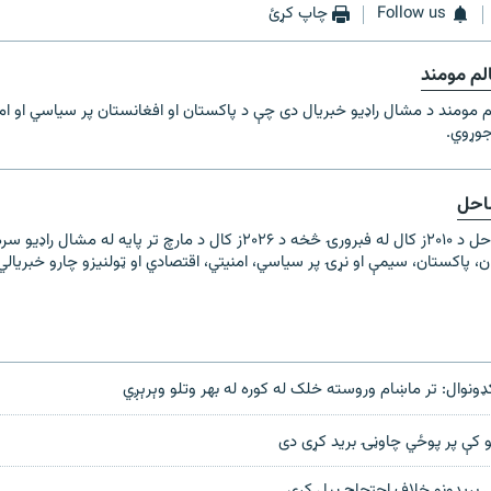
Follow us
چاپ کړئ
الم مومند
لم مومند د مشال راډیو خبریال دی چې د پاکستان او افغانستان پر سیاسي او ا
جوړوي.
احل
پامیر ساحل د ۲۰۱۰ز کال له فبرورۍ څخه د ۲۰۲۶ز کال د مارچ تر پایه له م
ن، پاکستان، سیمې او نړۍ پر سیاسي، امنیتي، اقتصادي او ټولنیزو چارو خبریالي
ډونوال: تر ماښام وروسته خلک له کوره له بهر وتلو وېرېږي
و کې پر پوځي چاوڼۍ برید کړی دی
 بريدونو خلاف احتجاج پيل کړی