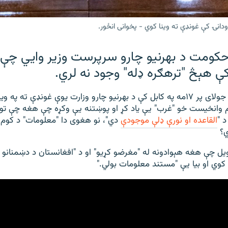
ودانۍ کې غونډې ته وینا کوي - پخوانی انځور.
 حکومت د بهرنیو چارو سرپرست وزیر وايي چې 
ې هېڅ "ترهګره ډله" وجود نه لري.
امیر خان متقي د جولای پر ۱۷مه په کابل کې د بهرنیو چارو وزارت یوې غونډې ته پ
م وانخیست خو "غرب" یې یاد کړ او پوښتنه یې وکړه چې هغه چې تو
 "
القاعده او نورې ډلې موجودې
دي"، نو هغوی دا "معلومات" د کوم "
؟
یل چې هغه هېوادونه له "مغرضو کړیو" او د "افغانستان د دښمنانو ل
کوي او بیا یې "مستند معلومات بولي."