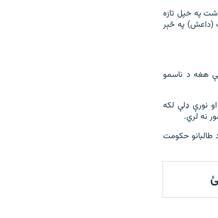
اشت په خپل تازه
ت (داعش) په څېر
ې هغه د ناسمو
ې" او نورې ډلې لکه
ر نه لري.
طالبانو حکومت
ئ