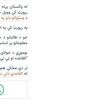
له پاکستان پرته 
رپورټ کې وویل چې
د
وسلوالو ډلو په
په رپورټ کې په ا
خو د طالبانو د 
معلوماتو پر اسا
"القاعده او ټي‌ 
تر دې مخکې هم
له
القاعدې ډلې سر