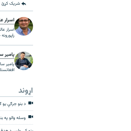
شریک کړئ
اسرار ع
اسرار عا
راپورونه 
پامیر س
افغانستا
اړوند
د بنو جرګې یو ګ
وسله والو په بن
بنو کې ولس د هدفي