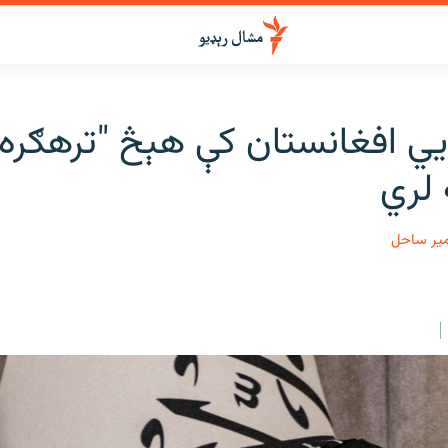
يي افغانستان کې هېڅ "ترهګره 
 لري
میر ساحل